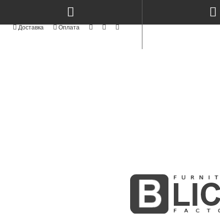
КАТЕГОРІЇ
NEW
СТОЛИ КЕРАМІКА & МЕТАЛ TM
TOP
СТОЛИ ТА СТІЛЬЦІ
NEW
СТІЛЬЦІ СУЧАСНІ MODERN TM
АКРИЛОВІ ФАСАДИ
АЛЮМІНІЄВІ ФАСАДИ
СТОЛИ ТА СТІЛЬЦІ З ЯСЕНА
NEW
ФАСАДИ MODERN
NEW
KITCHENS MODERN
ПРОФІЛЬНІ ФАСАДИ
ФАСАДИ З МАСИВУ
BOSTON WHITE & GOLD
NEW
INTEGRA
МЕБЛІ КОРПУСНІ
СКЛО ТА ВІТРАЖІ
MODUL - STANDART
NEW
М'ЯКІ ЛІЖКА
NEW
РАДІУСНІ ГНУТІ МДФ ФАСАДИ
ФАСАДИ ІЗ МДФ
NEW