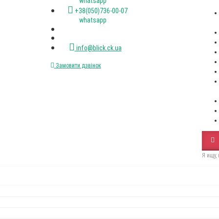
(067)XXX-XX-XX
(050)XXX-XX-XX
Стіл RoundNew 110(160)
Стілець Dall
розкладний ясен лак венге
black
Пн-пт. с 9-00 до 18-00
12650Грн
2500Грн
+38(067)472-47-33 viber
+38(050)736-00-07 viber
+38(093)077-40-47 whatsapp
+38(067)472-47-33 whatsapp
+38(050)736-00-07 whatsapp
info@blick.ck.ua