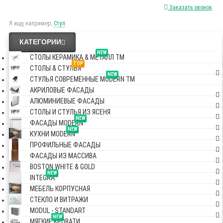
Заказать звонок
Я ищу, например,
Стул
КАТЕГОРИИ
NEW
СТОЛЫ КЕРАМИКА & МЕТАЛЛ TM
TOP
СТОЛЫ & СТУЛЬЯ
NEW
СТУЛЬЯ СОВРЕМЕННЫЕ MODERN TM
АКРИЛОВЫЕ ФАСАДЫ
АЛЮМИНИЕВЫЕ ФАСАДЫ
СТОЛЫ И СТУЛЬЯ ИЗ ЯСЕНЯ
NEW
ФАСАДЫ MODERN
NEW
КУХНИ MODERN
ПРОФИЛЬНЫЕ ФАСАДЫ
ФАСАДЫ ИЗ МАССИВА
BOSTON WHITE & GOLD
NEW
INTEGRA
МЕБЕЛЬ КОРПУСНАЯ
СТЕКЛО И ВИТРАЖИ
MODUL - STANDART
NEW
МЯГКИЕ КРОВАТИ