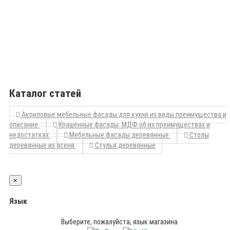
Каталог статей
Акриловые мебельные фасады для кухни их виды преимущества и
описание
Крашенные фасады МДФ об их преимуществах и
недостатках
Мебельные фасады деревянные
Столы
деревянные из ясеня
Стулья деревянные
×
Язык
Выберите, пожалуйста, язык магазина