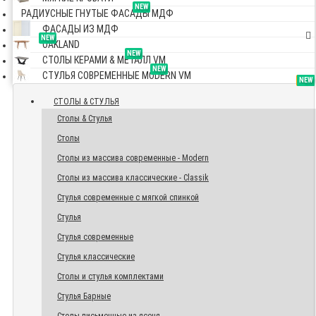
NEW
РАДИУСНЫЕ ГНУТЫЕ ФАСАДЫ МДФ
ФАСАДЫ ИЗ МДФ
NEW
OAKLAND
NEW
СТОЛЫ КЕРАМИ & МЕТАЛЛ VM
NEW
СТУЛЬЯ СОВРЕМЕННЫЕ MODERN VM
TOP
NEW
NEW
NEW
СТОЛЫ & СТУЛЬЯ
Столы & Стулья
Столы
Столы из массива современные - Modern
Столы из массива классические - Classik
Стулья современные с мягкой спинкой
Стулья
Стулья современные
Стулья классические
Столы и стулья комплектами
Стулья Барные