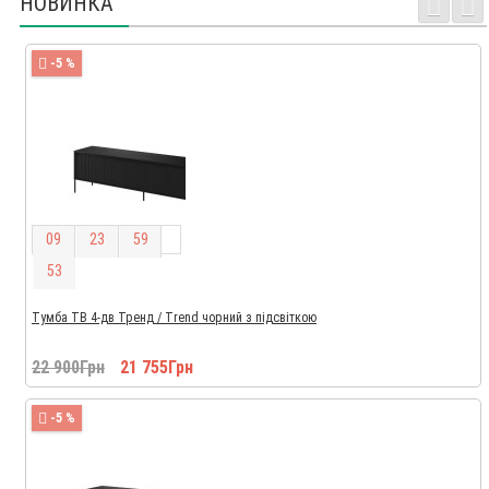
НОВИНКА
-5 %
0
9
2
3
5
9
5
2
Тумба ТВ 4-дв Тренд / Trend чорний з підсвіткою
22 900Грн
21 755Грн
-5 %