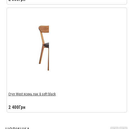
Стул West ясень лак & soft black
2 400Грн