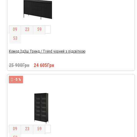
0
9
2
3
5
9
5
2
Комод 2д3ш Тренд / Trend чорний з підсвіткою
25 900Грн
24 605Грн
-5 %
0
9
2
3
5
9