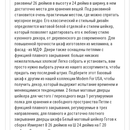
раковины! 26 дюймов в высоту и 24 дюйма в ширину, в нем
достаточно места для хранения вещей. Под раковиной
становится очень практичным местом, где можно спрятать
мусорное ведро. Его классический и стильный дизайн
определяется матовой белой отделкой и стилем шейкер,
который позволяет адаптировать его к любому стилю
кухонного декора, от деревенского до современного. Для
повышенной прочности шкаф изготовлен из меламина, а
фасад - из МДФ. Двери также оснащены петлями с
функцией плавного закрывания: больше никаких
нежелательных хлопков! Легко собрать и установить, вам
просто нужно выбрать ручки из нашего ассортимента, чтобы
придать ему последний штрих. Подберите этот базовый
шкаф к другим из нашей коллекции Modern For USA, чтобы
получить декор, который выдержит испытание временем и
меняющимися тенденциями. 2 белые матовые дверцы
шейкера для чистого / переходного вида 1 регулируемая
полка для хранения и свободного пространства Петли с
функцией плавного закрывания, регулируемые в трех
направлениях, для плавного и достаточно плотного
закрывания дверцы шкафа Белый матовый шейкер Готов к
сборке Измеряет В 26 дюймов на Ш 24 дюйма на Г 20