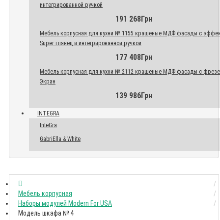
интегрированной ручкой
191 268Грн
Мебель корпусная для кухни № 1155 крашеные МДФ фасады с эффе
Super глянец и интегрированной ручкой
177 408Грн
Мебель корпусная для кухни № 2112 крашеные МДФ фасады с фрез
Экран
139 986Грн
INTEGRA
InteGra
GabriElla & White
Мебель корпусная
Наборы модулей Modern For USA
Модель шкафа № 4