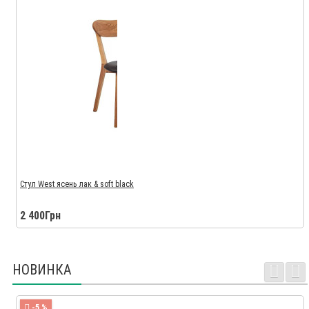
Стул West ясень лак & soft black
2 400Грн
НОВИНКА
-5 %