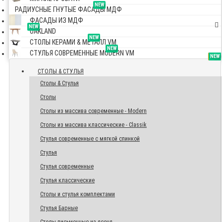
NEW
РАДИУСНЫЕ ГНУТЫЕ ФАСАДЫ МДФ
ФАСАДЫ ИЗ МДФ
NEW
OAKLAND
NEW
СТОЛЫ КЕРАМИ & МЕТАЛЛ VM
NEW
СТУЛЬЯ СОВРЕМЕННЫЕ MODERN VM
TOP
NEW
NEW
NEW
СТОЛЫ & СТУЛЬЯ
Столы & Стулья
Столы
Столы из массива современные - Modern
Столы из массива классические - Classik
Стулья современные с мягкой спинкой
Стулья
Стулья современные
Стулья классические
Столы и стулья комплектами
Стулья Барные