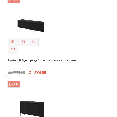
0
9
2
3
5
9
5
2
Тумба ТВ 4-дв Тренд / Trend чорний з підсвіткою
22 900Грн
21 755Грн
-5 %