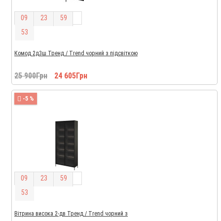
0
9
2
3
5
9
5
2
Комод 2д3ш Тренд / Trend чорний з підсвіткою
25 900Грн
24 605Грн
-5 %
0
9
2
3
5
9
5
2
Вітрина висока 2-дв Тренд / Trend чорний з