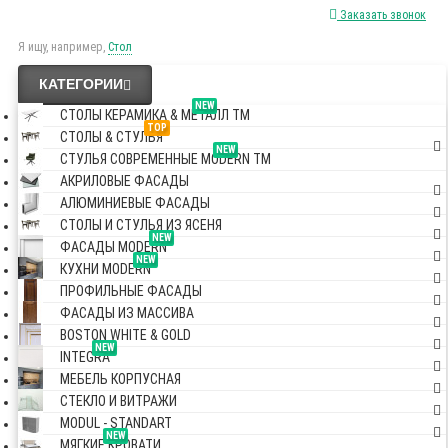
Заказать звонок
Я ищу, например,
Стол
КАТЕГОРИИ
NEW
СТОЛЫ КЕРАМИКА & МЕТАЛЛ TM
TOP
СТОЛЫ & СТУЛЬЯ
NEW
СТУЛЬЯ СОВРЕМЕННЫЕ MODERN TM
АКРИЛОВЫЕ ФАСАДЫ
АЛЮМИНИЕВЫЕ ФАСАДЫ
СТОЛЫ И СТУЛЬЯ ИЗ ЯСЕНЯ
NEW
ФАСАДЫ MODERN
NEW
КУХНИ MODERN
ПРОФИЛЬНЫЕ ФАСАДЫ
ФАСАДЫ ИЗ МАССИВА
BOSTON WHITE & GOLD
NEW
INTEGRA
МЕБЕЛЬ КОРПУСНАЯ
СТЕКЛО И ВИТРАЖИ
MODUL - STANDART
NEW
МЯГКИЕ КРОВАТИ