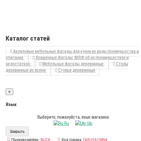
Каталог статей
Акриловые мебельные фасады для кухни их виды преимущества и
описание
Крашенные фасады МДФ об их преимуществах и
недостатках
Мебельные фасады деревянные
Столы
деревянные из ясеня
Стулья деревянные
×
Язык
Выберите, пожалуйста, язык магазина
Ru
Ukr
Закрыть
Производитель:
BLICK
Код товара:
FARUSACMN4