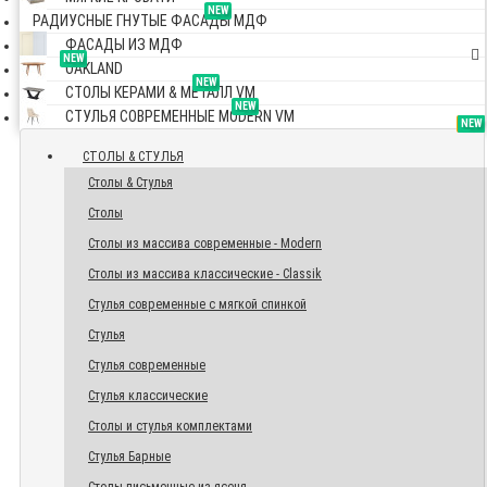
NEW
РАДИУСНЫЕ ГНУТЫЕ ФАСАДЫ МДФ
ФАСАДЫ ИЗ МДФ
NEW
OAKLAND
NEW
СТОЛЫ КЕРАМИ & МЕТАЛЛ VM
NEW
СТУЛЬЯ СОВРЕМЕННЫЕ MODERN VM
TOP
NEW
NEW
NEW
СТОЛЫ & СТУЛЬЯ
Столы & Стулья
Столы
Столы из массива современные - Modern
Столы из массива классические - Classik
Стулья современные с мягкой спинкой
Стулья
Стулья современные
Стулья классические
Столы и стулья комплектами
Стулья Барные