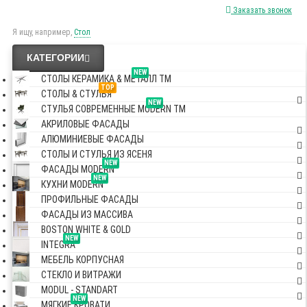
Заказать звонок
Я ищу, например,
Стол
КАТЕГОРИИ
NEW
СТОЛЫ КЕРАМИКА & МЕТАЛЛ TM
TOP
СТОЛЫ & СТУЛЬЯ
NEW
СТУЛЬЯ СОВРЕМЕННЫЕ MODERN TM
АКРИЛОВЫЕ ФАСАДЫ
АЛЮМИНИЕВЫЕ ФАСАДЫ
СТОЛЫ И СТУЛЬЯ ИЗ ЯСЕНЯ
NEW
ФАСАДЫ MODERN
NEW
КУХНИ MODERN
ПРОФИЛЬНЫЕ ФАСАДЫ
ФАСАДЫ ИЗ МАССИВА
BOSTON WHITE & GOLD
NEW
INTEGRA
МЕБЕЛЬ КОРПУСНАЯ
СТЕКЛО И ВИТРАЖИ
MODUL - STANDART
NEW
МЯГКИЕ КРОВАТИ