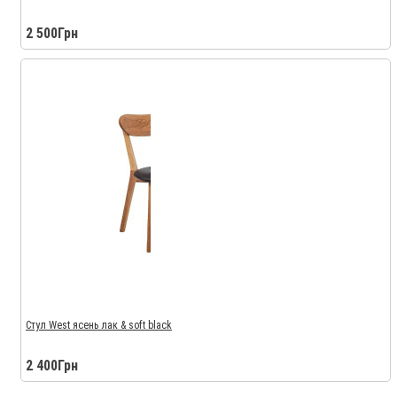
2 500Грн
Стул West ясень лак & soft black
2 400Грн