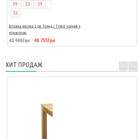
0
9
2
3
5
9
5
2
Вітрина висока 2-дв Тренд / Trend чорний з
підсвіткою
42 900Грн
40 755Грн
ХИТ ПРОДАЖ