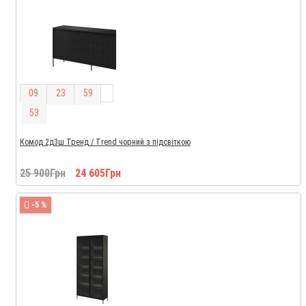
0
9
2
3
5
9
5
2
Комод 2д3ш Тренд / Trend чорний з підсвіткою
25 900Грн
24 605Грн
-5 %