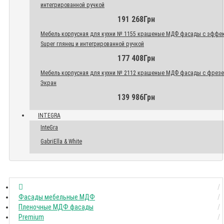
интегрированной ручкой
191 268Грн
Мебель корпусная для кухни № 1155 крашеные МДФ фасады с эффе
Super глянец и интегрированной ручкой
177 408Грн
Мебель корпусная для кухни № 2112 крашеные МДФ фасады с фрез
Экран
139 986Грн
INTEGRA
InteGra
GabriElla & White
Фасады мебельные МДФ
Пленочные МДФ фасады
Premium