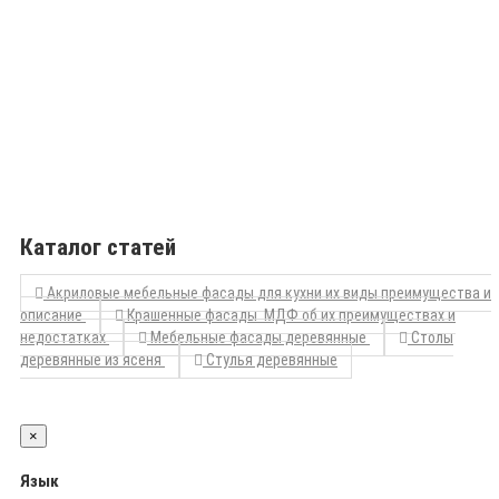
Каталог статей
Акриловые мебельные фасады для кухни их виды преимущества и
описание
Крашенные фасады МДФ об их преимуществах и
недостатках
Мебельные фасады деревянные
Столы
деревянные из ясеня
Стулья деревянные
×
Язык