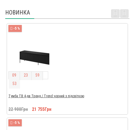
НОВИНКА
-5 %
0
9
2
3
5
9
5
2
Тумба ТВ 4-дв Тренд / Trend чорний з підсвіткою
22 900Грн
21 755Грн
-5 %