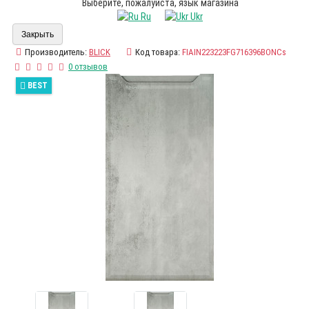
Выберите, пожалуйста, язык магазина
Ru
Ukr
Закрыть
Производитель:
BLICK
Код товара:
FIAIN223223FG716396BONCs
0 отзывов
BEST