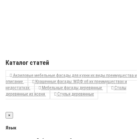
Каталог статей
Акриловые мебельные фасады для кухни их виды преимущества и
описание
Крашенные фасады МДФ об их преимуществах и
недостатках
Мебельные фасады деревянные
Столы
деревянные из ясеня
Стулья деревянные
×
Язык