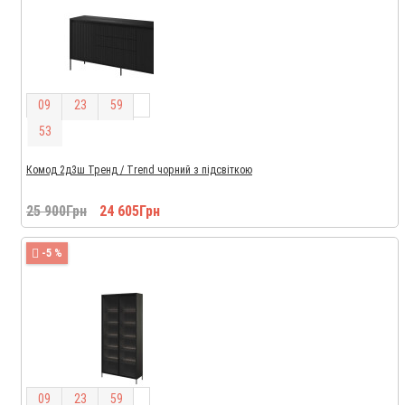
0
9
2
3
5
9
5
2
Комод 2д3ш Тренд / Trend чорний з підсвіткою
25 900Грн
24 605Грн
-5 %
0
9
2
3
5
9