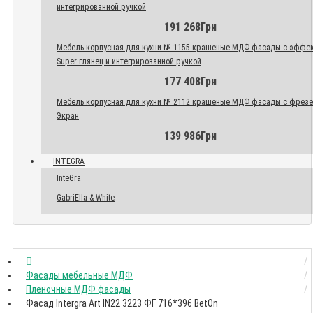
интегрированной ручкой
191 268Грн
Мебель корпусная для кухни № 1155 крашеные МДФ фасады с эффе
Super глянец и интегрированной ручкой
177 408Грн
Мебель корпусная для кухни № 2112 крашеные МДФ фасады с фрез
Экран
139 986Грн
INTEGRA
InteGra
GabriElla & White
Фасады мебельные МДФ
Пленочные МДФ фасады
Фасад Intergra Art IN22 3223 ФГ 716*396 BetOn