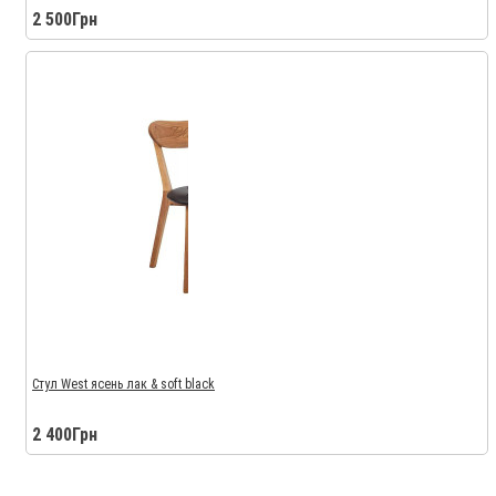
2 500Грн
Стул West ясень лак & soft black
2 400Грн