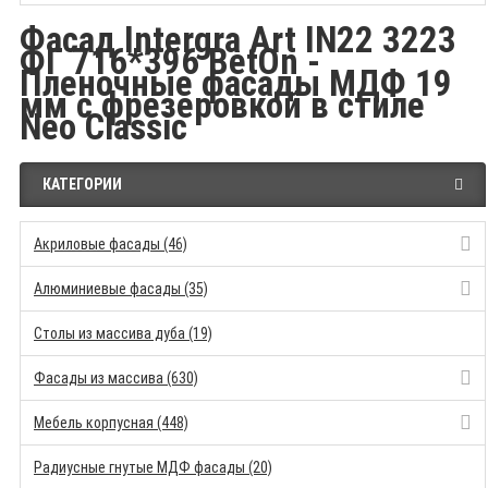
Фасад Intergra Art IN22 3223
ФГ 716*396 BetOn -
Пленочные фасады МДФ 19
мм с фрезеровкой в стиле
Neo Classic
КАТЕГОРИИ
Акриловые фасады (46)
Алюминиевые фасады (35)
Столы из массива дуба (19)
Фасады из массива (630)
Мебель корпусная (448)
Радиусные гнутые МДФ фасады (20)