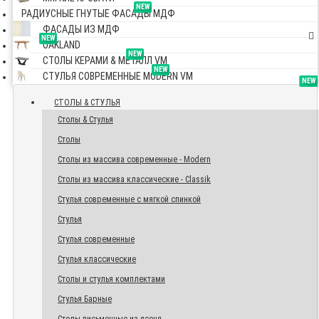
NEW
РАДИУСНЫЕ ГНУТЫЕ ФАСАДЫ МДФ
ФАСАДЫ ИЗ МДФ
NEW
OAKLAND
NEW
СТОЛЫ КЕРАМИ & МЕТАЛЛ VM
NEW
СТУЛЬЯ СОВРЕМЕННЫЕ MODERN VM
TOP
NEW
NEW
NEW
СТОЛЫ & СТУЛЬЯ
Столы & Стулья
Столы
Столы из массива современные - Modern
Столы из массива классические - Classik
Стулья современные с мягкой спинкой
Стулья
Стулья современные
Стулья классические
Столы и стулья комплектами
Стулья Барные