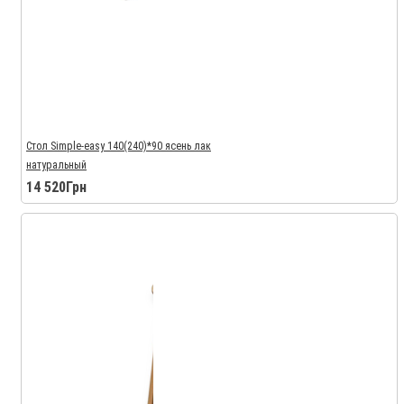
Стол Simple-easy 140(240)*90 ясень лак
натуральный
14 520Грн