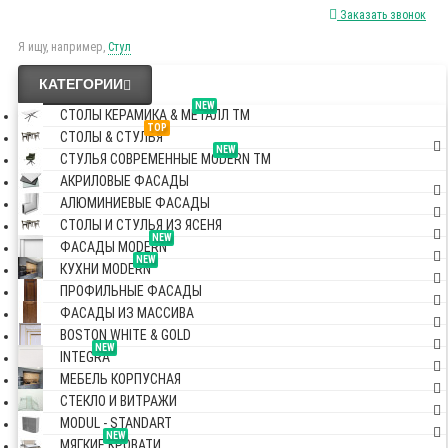
Заказать звонок
Я ищу, например,
Стул
КАТЕГОРИИ
NEW
СТОЛЫ КЕРАМИКА & МЕТАЛЛ TM
TOP
СТОЛЫ & СТУЛЬЯ
NEW
СТУЛЬЯ СОВРЕМЕННЫЕ MODERN TM
АКРИЛОВЫЕ ФАСАДЫ
АЛЮМИНИЕВЫЕ ФАСАДЫ
СТОЛЫ И СТУЛЬЯ ИЗ ЯСЕНЯ
NEW
ФАСАДЫ MODERN
NEW
КУХНИ MODERN
ПРОФИЛЬНЫЕ ФАСАДЫ
ФАСАДЫ ИЗ МАССИВА
BOSTON WHITE & GOLD
NEW
INTEGRA
МЕБЕЛЬ КОРПУСНАЯ
СТЕКЛО И ВИТРАЖИ
MODUL - STANDART
NEW
МЯГКИЕ КРОВАТИ