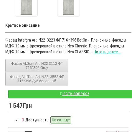
Краткое описание
Фасад Intergra Art IN22 3223 ФГ 716*396 BetOn - Пленочные фасады
МДФ 19 мм с фрезеровкой в стиле Neo Classic Пленочные фасады
МДФ 19 мм с фрезеровкой в стиле Neo CLASSIC ...
Читать далее...
Фасад AkSent Art IN22 3113 ФГ
716*396 Grey
Фасад AksTino Art IN22 3553 ФГ
716*396 Дуб беленный
ЕСТЬ ВОПРОС?
1 547Грн
Доступность:
На складе