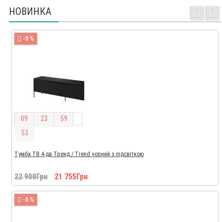
НОВИНКА
-5 %
0
9
2
3
5
9
5
2
Тумба ТВ 4-дв Тренд / Trend чорний з підсвіткою
22 900Грн
21 755Грн
-5 %