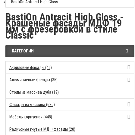
BastiOn Antracit High Gloss
BastiOn Antracit High Gloss -
Крашеные фасады МДФ 19
мм с фрезеровкой в стиле
Classic
КАТЕГОРИИ
Акриловые фасады (46)
Алюминиевые фасады (35)
Столы из массива дуба (19)
Фасады из массива (630)
Мебель корпусная (448)
Радиусные гнутые МДФ фасады (20)