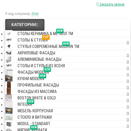
Заказать звонок
Я ищу, например,
Стол
КАТЕГОРИИ
NEW
СТОЛЫ КЕРАМИКА & МЕТАЛЛ TM
TOP
СТОЛЫ & СТУЛЬЯ
NEW
СТУЛЬЯ СОВРЕМЕННЫЕ MODERN TM
АКРИЛОВЫЕ ФАСАДЫ
АЛЮМИНИЕВЫЕ ФАСАДЫ
СТОЛЫ И СТУЛЬЯ ИЗ ЯСЕНЯ
NEW
ФАСАДЫ MODERN
NEW
КУХНИ MODERN
ПРОФИЛЬНЫЕ ФАСАДЫ
ФАСАДЫ ИЗ МАССИВА
BOSTON WHITE & GOLD
NEW
INTEGRA
МЕБЕЛЬ КОРПУСНАЯ
СТЕКЛО И ВИТРАЖИ
MODUL - STANDART
NEW
МЯГКИЕ КРОВАТИ