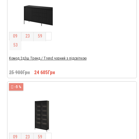
0
9
2
3
5
9
5
2
Комод 2д3ш Тренд / Trend чорний з підсвіткою
25 900Грн
24 605Грн
-5 %
0
9
2
3
5
9