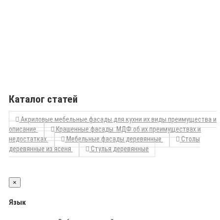
Каталог статей
Акриловые мебельные фасады для кухни их виды преимущества и
описание
Крашенные фасады МДФ об их преимуществах и
недостатках
Мебельные фасады деревянные
Столы
деревянные из ясеня
Стулья деревянные
×
Язык