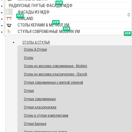
NEW
РАДИУСНЫЕ ГНУТЫЕ ФАСАДЫ МДФ
ФАСАДЫ ИЗ МДФ
NEW
OAKLAND
NEW
СТОЛЫ КЕРАМИ & МЕТАЛЛ VM
NEW
СТУЛЬЯ СОВРЕМЕННЫЕ MODERN VM
TOP
NEW
NEW
NEW
СТОЛЫ & СТУЛЬЯ
Столы & Стулья
Столы
Столы из массива современные - Modern
Столы из массива классические - Classik
Стулья современные с мягкой спинкой
Стулья
Стулья современные
Стулья классические
Столы и стулья комплектами
Стулья Барные