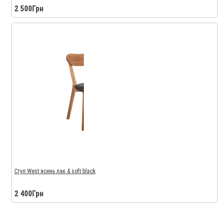
2 500Грн
Стул West ясень лак & soft black
2 400Грн