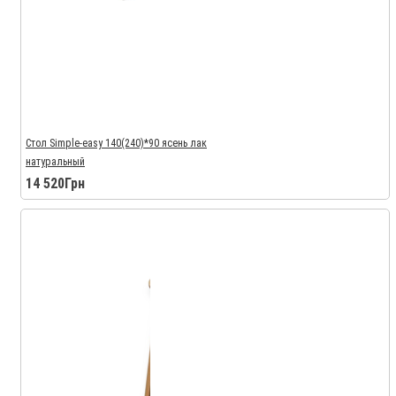
Стол Simple-easy 140(240)*90 ясень лак
натуральный
14 520Грн