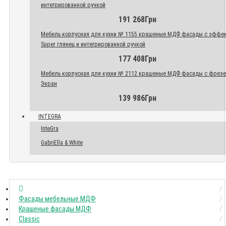
интегрированной ручкой
191 268Грн
Мебель корпусная для кухни № 1155 крашеные МДФ фасады с эффе
Super глянец и интегрированной ручкой
177 408Грн
Мебель корпусная для кухни № 2112 крашеные МДФ фасады с фрез
Экран
139 986Грн
INTEGRA
InteGra
GabriElla & White
Фасады мебельные МДФ
Крашеные фасады МДФ
Classic