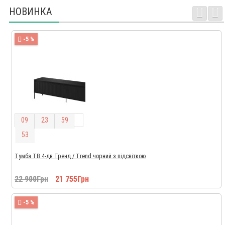
НОВИНКА
-5 %
0
9
2
3
5
9
5
2
Тумба ТВ 4-дв Тренд / Trend чорний з підсвіткою
22 900Грн
21 755Грн
-5 %