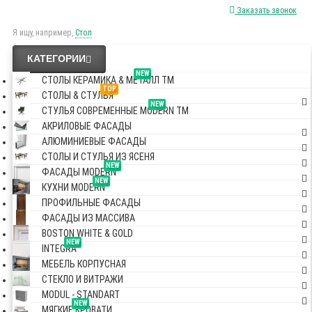
Заказать звонок
Я ищу, например,
Стол
КАТЕГОРИИ
NEW
СТОЛЫ КЕРАМИКА & МЕТАЛЛ TM
TOP
СТОЛЫ & СТУЛЬЯ
NEW
СТУЛЬЯ СОВРЕМЕННЫЕ MODERN TM
АКРИЛОВЫЕ ФАСАДЫ
АЛЮМИНИЕВЫЕ ФАСАДЫ
СТОЛЫ И СТУЛЬЯ ИЗ ЯСЕНЯ
NEW
ФАСАДЫ MODERN
NEW
КУХНИ MODERN
ПРОФИЛЬНЫЕ ФАСАДЫ
ФАСАДЫ ИЗ МАССИВА
BOSTON WHITE & GOLD
NEW
INTEGRA
МЕБЕЛЬ КОРПУСНАЯ
СТЕКЛО И ВИТРАЖИ
MODUL - STANDART
NEW
МЯГКИЕ КРОВАТИ