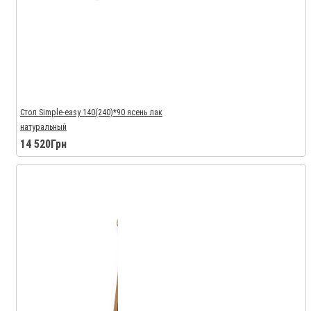
Стол Simple-easy 140(240)*90 ясень лак
натуральный
14 520Грн