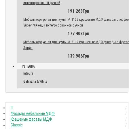
интегрированной ручкой
191 268Грн
Мебель корпусная для кухни № 1155 крашеные МДФ фасады с эффе
Super глянец и интегрированной ручкой
177 408Грн
Мебель корпусная для кухни № 2112 крашеные МДФ фасады с фрез
Экран
139 986Грн
INTEGRA
InteGra
GabriElla & White
Фасады мебельные МДФ
Крашеные фасады МДФ
Classic