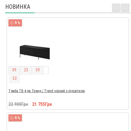
НОВИНКА
-5 %
0
9
2
3
5
9
5
2
Тумба ТВ 4-дв Тренд / Trend чорний з підсвіткою
22 900Грн
21 755Грн
-5 %