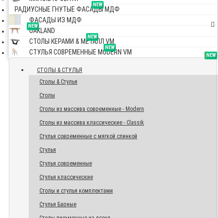
NEW
РАДИУСНЫЕ ГНУТЫЕ ФАСАДЫ МДФ
ФАСАДЫ ИЗ МДФ
NEW
OAKLAND
NEW
СТОЛЫ КЕРАМИ & МЕТАЛЛ VM
NEW
СТУЛЬЯ СОВРЕМЕННЫЕ MODERN VM
TOP
NEW
NEW
NEW
СТОЛЫ & СТУЛЬЯ
Столы & Стулья
Столы
Столы из массива современные - Modern
Столы из массива классические - Classik
Стулья современные с мягкой спинкой
Стулья
Стулья современные
Стулья классические
Столы и стулья комплектами
Стулья Барные