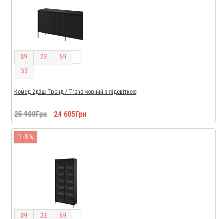
0
9
2
3
5
9
5
2
Комод 2д3ш Тренд / Trend чорний з підсвіткою
25 900Грн
24 605Грн
-5 %
0
9
2
3
5
9