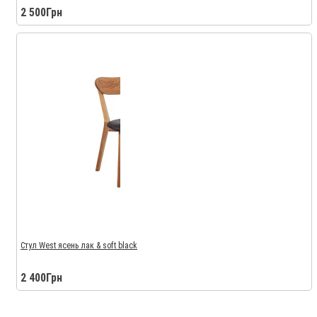
2 500Грн
Стул West ясень лак & soft black
2 400Грн