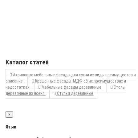
Каталог статей
Акриловые мебельные фасады для кухни их виды преимущества и
описание
Крашенные фасады МДФ об их преимуществах и
недостатках
Мебельные фасады деревянные
Столы
деревянные из ясеня
Стулья деревянные
×
Язык