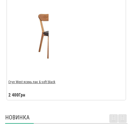
Стул West ясень лак & soft black
2 400Грн
НОВИНКА