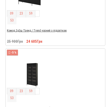
0
9
2
3
5
9
5
2
Комод 2д3ш Тренд / Trend чорний з підсвіткою
25 900Грн
24 605Грн
-5 %
0
9
2
3
5
9
5
2