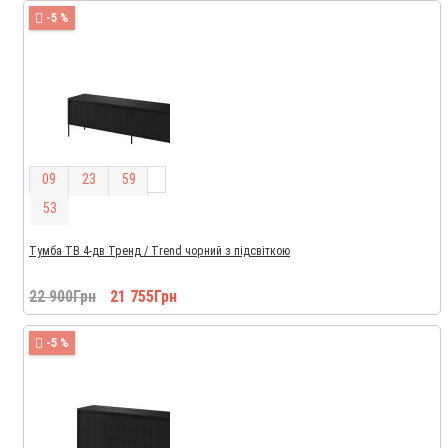
-5 %
0
9
2
3
5
9
5
2
Тумба ТВ 4-дв Тренд / Trend чорний з підсвіткою
22 900Грн
21 755Грн
-5 %