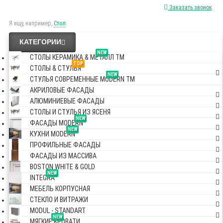
Заказать звонок
Я ищу, например,
Стол
КАТЕГОРИИ
NEW
СТОЛЫ КЕРАМИКА & МЕТАЛЛ TM
TOP
СТОЛЫ & СТУЛЬЯ
NEW
СТУЛЬЯ СОВРЕМЕННЫЕ MODERN TM
АКРИЛОВЫЕ ФАСАДЫ
АЛЮМИНИЕВЫЕ ФАСАДЫ
СТОЛЫ И СТУЛЬЯ ИЗ ЯСЕНЯ
NEW
ФАСАДЫ MODERN
NEW
КУХНИ MODERN
ПРОФИЛЬНЫЕ ФАСАДЫ
ФАСАДЫ ИЗ МАССИВА
BOSTON WHITE & GOLD
NEW
INTEGRA
МЕБЕЛЬ КОРПУСНАЯ
СТЕКЛО И ВИТРАЖИ
MODUL - STANDART
NEW
МЯГКИЕ КРОВАТИ