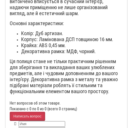
витончено вписується в сучасний інтер’єр,
надаючи приміщенню не лише організований
вигляд, але й естетичний шарм.
Основні характеристики:
Колір: Дуб артизан.
Корпус: Ламінована ДСП товщиною 16 мм.
Крайка: ABS 0,45 мм.
Декоративна рамка: МДФ, чорний.
Ця полиця стане не тільки практичним рішенням
для зберігання та викладання ваших улюблених
предметів, але і чудовим доповненням до вашого
інтер’єру. Декоративна рамка з металу та уважно
підібрані матеріали роблять її стильним та
функціональним елементом вашого простору.
Нет вопросов об этом товаре.
Показано с 0 по 0 из 0 (всего 0 страниц)
Написать вопрос