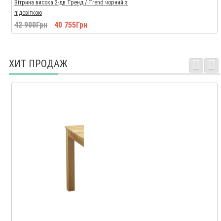
Вітрина висока 2-дв Тренд / Trend чорний з
підсвіткою
42 900Грн
40 755Грн
ХИТ ПРОДАЖ