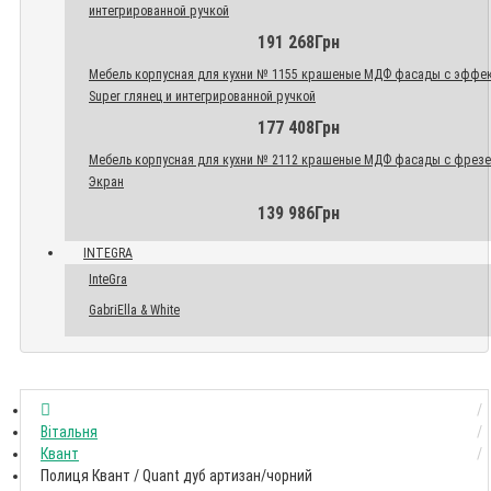
интегрированной ручкой
191 268Грн
Мебель корпусная для кухни № 1155 крашеные МДФ фасады с эффе
Super глянец и интегрированной ручкой
177 408Грн
Мебель корпусная для кухни № 2112 крашеные МДФ фасады с фрез
Экран
139 986Грн
INTEGRA
InteGra
GabriElla & White
Вітальня
Квант
Полиця Квант / Quant дуб артизан/чорний