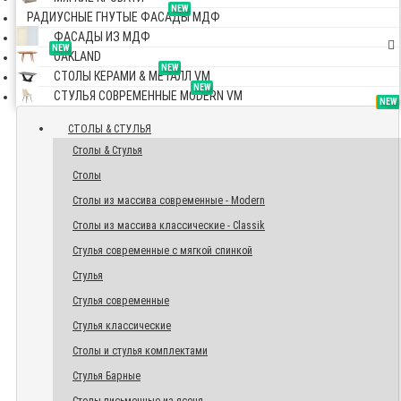
NEW
РАДИУСНЫЕ ГНУТЫЕ ФАСАДЫ МДФ
ФАСАДЫ ИЗ МДФ
NEW
OAKLAND
NEW
СТОЛЫ КЕРАМИ & МЕТАЛЛ VM
NEW
СТУЛЬЯ СОВРЕМЕННЫЕ MODERN VM
TOP
NEW
NEW
NEW
СТОЛЫ & СТУЛЬЯ
Столы & Стулья
Столы
Столы из массива современные - Modern
Столы из массива классические - Classik
Стулья современные с мягкой спинкой
Стулья
Стулья современные
Стулья классические
Столы и стулья комплектами
Стулья Барные