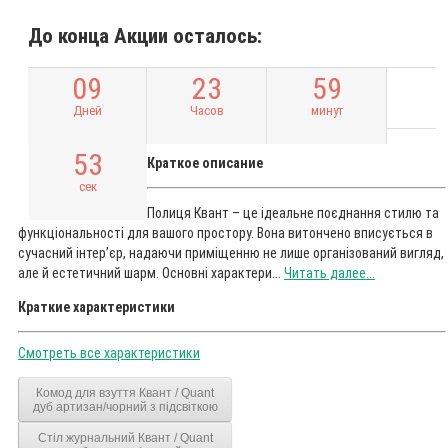
До конца Акции осталось:
0
9
2
3
5
9
Дней
Часов
минут
5
2
Краткое описание
сек
Полиця Квант – це ідеальне поєднання стилю та
функціональності для вашого простору. Вона витончено вписується в
сучасний інтер’єр, надаючи приміщенню не лише організований вигляд,
але й естетичний шарм. Основні характери...
Читать далее...
Краткие характеристики
Смотреть все характеристики
Комод для взуття Квант / Quant
дуб артизан/чорний з підсвіткою
Стіл журнальний Квант / Quant