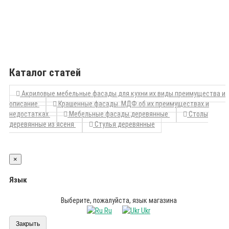
Каталог статей
Акриловые мебельные фасады для кухни их виды преимущества и
описание
Крашенные фасады МДФ об их преимуществах и
недостатках
Мебельные фасады деревянные
Столы
деревянные из ясеня
Стулья деревянные
×
Язык
Выберите, пожалуйста, язык магазина
Ru
Ukr
Закрыть