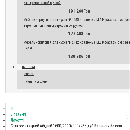
интегрированной ручкой
191 268Грн
Мебель корпусная для кухни № 1155 крашеные МДФ фасады с эффе
Super глянец и интегрированной ручкой
177 408Грн
Мебель корпусная для кухни № 2112 крашеные МДФ фасады с фрез
Экран
139 986Грн
INTEGRA
InteGra
GabriElla & White
Вітальня
Лачетті
Стіл розкладний обідній 1600/2000x900x765 дуб Валенсія бежеві