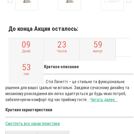
До конца Акции осталось:
0
9
2
3
5
9
Дней
Часов
минут
5
2
Краткое описание
сек
Стіл Лачетті – це стильне та функціональне
рішення для вашої їдальні чи вітальні. Завдяки сучасному дизайну та
механізму розкладання він легко адаптується до будь-яких потреб,
забезпечуючи комфорт під час прийому госте...
Читать далее...
Краткие характеристики
Смотреть все характеристики