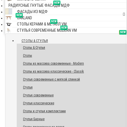
NEW
РАДИУСНЫЕ ГНУТЫЕ ФАСАДЫ МДФ
ФАСАДЫ ИЗ МДФ
NEW
OAKLAND
NEW
СТОЛЫ КЕРАМИ & МЕТАЛЛ VM
NEW
СТУЛЬЯ СОВРЕМЕННЫЕ MODERN VM
TOP
NEW
NEW
NEW
СТОЛЫ & СТУЛЬЯ
Столы & Стулья
Столы
Столы из массива современные - Modern
Столы из массива классические - Classik
Стулья современные с мягкой спинкой
Стулья
Стулья современные
Стулья классические
Столы и стулья комплектами
Стулья Барные