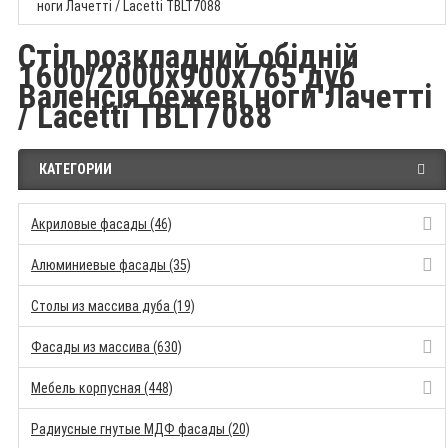
ноги Лачетті / Lacetti TBLT7088
Стіл розкладний обідній
1600/2000x900x765 дуб
Валенсія бежеві ноги Лачетті
/ Lacetti TBLT7088
КАТЕГОРИИ
Акриловые фасады (46)
Алюминиевые фасады (35)
Столы из массива дуба (19)
Фасады из массива (630)
Мебель корпусная (448)
Радиусные гнутые МДФ фасады (20)