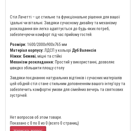
Стіл Лачетті – це стильне та функціональне рішення для вашої
їдальні чи вітальні. Завдяки сучасному дизайну та механізму
розкладання він легко адаптується до будь-яких потреб,
забезпечуючи комфорт під час прийому гостей.
Розміри:
1600/2000x900x765 мм
Матеріал корпусу:
ЛДСП у кольорі
Дуб Валенсія
Ніжки:
Бежеві
, міцні та стійкі
Механізм розкладання:
Простий у використанні, дозволяє
швидко збільшити площу столу
Завдяки поєднанню натуральних відтінків і сучасних матеріалів
цей обідній стіл стане стильним доповненням вашого інтер’єру та
забезпечить комфортні умови для сімейних вечерь та святкових
зустрічей.
Нет вопросов об этом товаре.
Показано с 0 по 0 из 0 (всего 0 страниц)
Написать вопрос