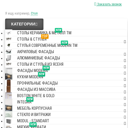
Заказать звонок
Я ищу, например,
Стол
КАТЕГОРИИ
NEW
СТОЛЫ КЕРАМИКА & МЕТАЛЛ TM
TOP
СТОЛЫ & СТУЛЬЯ
NEW
СТУЛЬЯ СОВРЕМЕННЫЕ MODERN TM
АКРИЛОВЫЕ ФАСАДЫ
АЛЮМИНИЕВЫЕ ФАСАДЫ
СТОЛЫ И СТУЛЬЯ ИЗ ЯСЕНЯ
NEW
ФАСАДЫ MODERN
NEW
КУХНИ MODERN
ПРОФИЛЬНЫЕ ФАСАДЫ
ФАСАДЫ ИЗ МАССИВА
BOSTON WHITE & GOLD
NEW
INTEGRA
МЕБЕЛЬ КОРПУСНАЯ
СТЕКЛО И ВИТРАЖИ
MODUL - STANDART
NEW
МЯГКИЕ КРОВАТИ