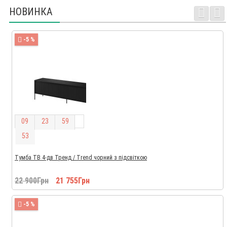
НОВИНКА
-5 %
0
9
2
3
5
9
5
2
Тумба ТВ 4-дв Тренд / Trend чорний з підсвіткою
22 900Грн
21 755Грн
-5 %