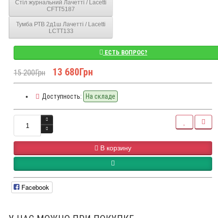
Стіл журнальний Лачетті / Lacetti
CFTT5187
Тумба РТВ 2д1ш Лачетті / Lacetti
LCTT133
ЕСТЬ ВОПРОС?
13 680Грн
15 200Грн
Доступность:
На складе
В корзину
Facebook