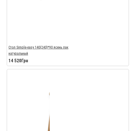
Стол Simple-easy 140(240)*90 ясень лак
натуральный
14 520Грн