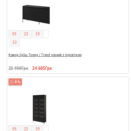
0
9
2
3
5
9
5
2
Комод 2д3ш Тренд / Trend чорний з підсвіткою
25 900Грн
24 605Грн
-5 %
0
9
2
3
5
9