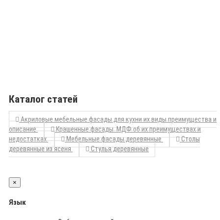
Каталог статей
Акриловые мебельные фасады для кухни их виды преимущества и
описание
Крашенные фасады МДФ об их преимуществах и
недостатках
Мебельные фасады деревянные
Столы
деревянные из ясеня
Стулья деревянные
×
Язык