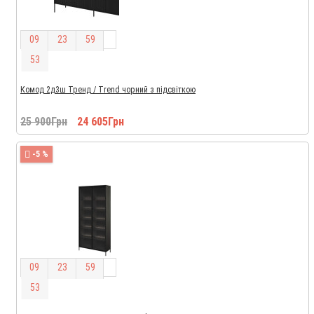
0
9
2
3
5
9
5
2
Комод 2д3ш Тренд / Trend чорний з підсвіткою
25 900Грн
24 605Грн
-5 %
0
9
2
3
5
9
5
2