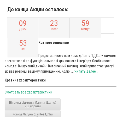
До конца Акции осталось:
0
9
2
3
5
9
Дней
Часов
минут
5
2
Краткое описание
сек
Представляємо вам комод Ланте 1Д3Ш – символ
елегантності та функціональності для вашого інтер’єру. Особливості
комода: Вишуканий дизайн: Витончений вигляд, який привертає увагу і
додає розкоші вашому приміщенню. Колір: ...
Читать далее...
Краткие характеристики
Смотреть все характеристики
Вітрина відкрита Лагуна (Lante)
2ш чорний
Комод Лагуна (Lante) 1д3ш