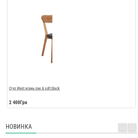
Стул West ясень лак & soft black
2 400Грн
НОВИНКА