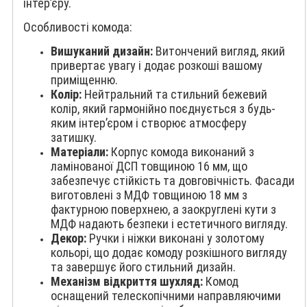
інтер’єру.
Особливості комода:
Вишуканий дизайн:
Витончений вигляд, який
привертає увагу і додає розкоші вашому
приміщенню.
Колір:
Нейтральний та стильний бежевий
колір, який гармонійно поєднується з будь-
яким інтер’єром і створює атмосферу
затишку.
Матеріали:
Корпус комода виконаний з
ламінованої ДСП товщиною 16 мм, що
забезпечує стійкість та довговічність. Фасади
виготовлені з МДФ товщиною 18 мм з
фактурною поверхнею, а заокруглені кути з
МДФ надають безпеки і естетичного вигляду.
Декор:
Ручки і ніжки виконані у золотому
кольорі, що додає комоду розкішного вигляду
та завершує його стильний дизайн.
Механізм відкриття шухляд:
Комод
оснащений телескопічними направляючими