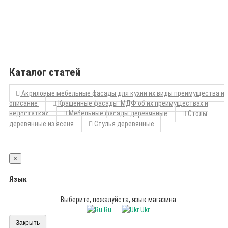
Каталог статей
Акриловые мебельные фасады для кухни их виды преимущества и
описание
Крашенные фасады МДФ об их преимуществах и
недостатках
Мебельные фасады деревянные
Столы
деревянные из ясеня
Стулья деревянные
×
Язык
Выберите, пожалуйста, язык магазина
Ru
Ukr
Закрыть