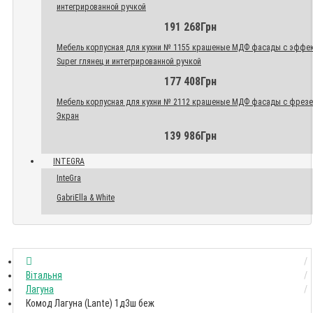
интегрированной ручкой
191 268Грн
Мебель корпусная для кухни № 1155 крашеные МДФ фасады с эффе
Super глянец и интегрированной ручкой
177 408Грн
Мебель корпусная для кухни № 2112 крашеные МДФ фасады с фрез
Экран
139 986Грн
INTEGRA
InteGra
GabriElla & White
Вітальня
Лагуна
Комод Лагуна (Lante) 1д3ш беж