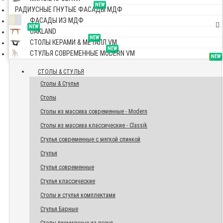
NEW
РАДИУСНЫЕ ГНУТЫЕ ФАСАДЫ МДФ
ФАСАДЫ ИЗ МДФ
NEW
OAKLAND
NEW
СТОЛЫ КЕРАМИ & МЕТАЛЛ VM
NEW
СТУЛЬЯ СОВРЕМЕННЫЕ MODERN VM
TOP
NEW
NEW
NEW
СТОЛЫ & СТУЛЬЯ
Столы & Стулья
Столы
Столы из массива современные - Modern
Столы из массива классические - Classik
Стулья современные с мягкой спинкой
Стулья
Стулья современные
Стулья классические
Столы и стулья комплектами
Стулья Барные