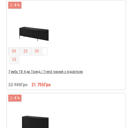
-5 %
0
9
2
3
5
9
5
2
Тумба ТВ 4-дв Тренд / Trend чорний з підсвіткою
22 900Грн
21 755Грн
-5 %