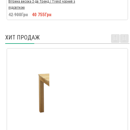
Вітрина висока 2-дв Тренд / Trend чорний з
підсвіткою
42 900Грн
40 755Грн
ХИТ ПРОДАЖ