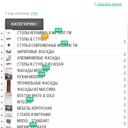
Заказать звонок
Я ищу, например,
Стол
КАТЕГОРИИ
NEW
СТОЛЫ КЕРАМИКА & МЕТАЛЛ TM
TOP
СТОЛЫ & СТУЛЬЯ
NEW
СТУЛЬЯ СОВРЕМЕННЫЕ MODERN TM
АКРИЛОВЫЕ ФАСАДЫ
АЛЮМИНИЕВЫЕ ФАСАДЫ
СТОЛЫ И СТУЛЬЯ ИЗ ЯСЕНЯ
NEW
ФАСАДЫ MODERN
NEW
КУХНИ MODERN
ПРОФИЛЬНЫЕ ФАСАДЫ
ФАСАДЫ ИЗ МАССИВА
BOSTON WHITE & GOLD
NEW
INTEGRA
МЕБЕЛЬ КОРПУСНАЯ
СТЕКЛО И ВИТРАЖИ
MODUL - STANDART
NEW
МЯГКИЕ КРОВАТИ