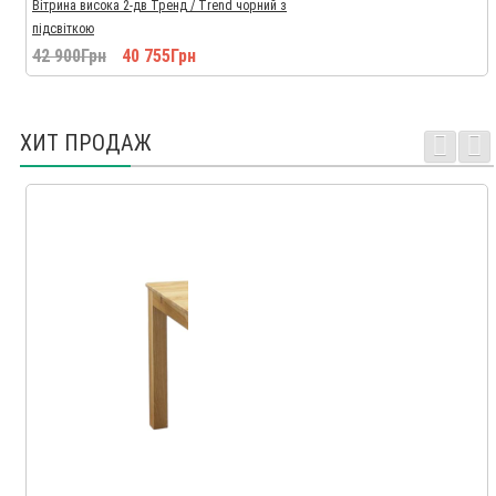
Вітрина висока 2-дв Тренд / Trend чорний з
підсвіткою
42 900Грн
40 755Грн
ХИТ ПРОДАЖ