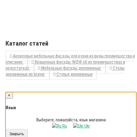
Каталог статей
Акриловые мебельные фасады для кухни их виды преимущества и
описание
Крашенные фасады МДФ об их преимуществах и
недостатках
Мебельные фасады деревянные
Столы
деревянные из ясеня
Стулья деревянные
×
Язык
Выберите, пожалуйста, язык магазина
Ru
Ukr
Закрыть