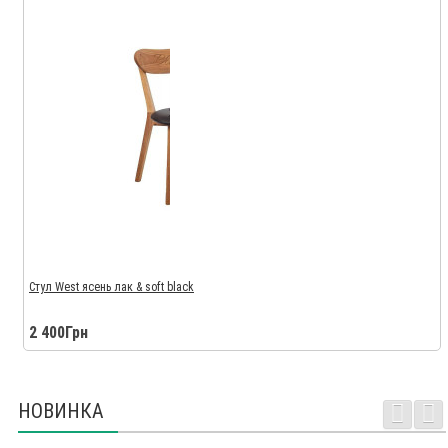
Стул West ясень лак & soft black
2 400Грн
НОВИНКА