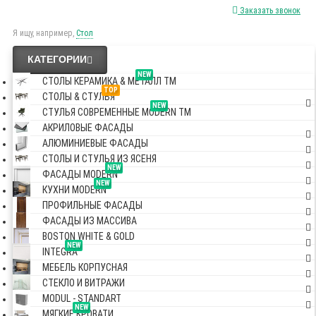
Заказать звонок
Я ищу, например,
Стол
КАТЕГОРИИ
NEW
СТОЛЫ КЕРАМИКА & МЕТАЛЛ TM
TOP
СТОЛЫ & СТУЛЬЯ
NEW
СТУЛЬЯ СОВРЕМЕННЫЕ MODERN TM
АКРИЛОВЫЕ ФАСАДЫ
АЛЮМИНИЕВЫЕ ФАСАДЫ
СТОЛЫ И СТУЛЬЯ ИЗ ЯСЕНЯ
NEW
ФАСАДЫ MODERN
NEW
КУХНИ MODERN
ПРОФИЛЬНЫЕ ФАСАДЫ
ФАСАДЫ ИЗ МАССИВА
BOSTON WHITE & GOLD
NEW
INTEGRA
МЕБЕЛЬ КОРПУСНАЯ
СТЕКЛО И ВИТРАЖИ
MODUL - STANDART
NEW
МЯГКИЕ КРОВАТИ