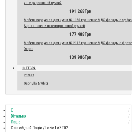
интегрированной ручкой
191 268Грн
Мебель корпусная для кухни № 1155 крашеные МДФ фасады с эффе
Super глянец и интегрированной ручкой
177 408Грн
Мебель корпусная для кухни № 2112 крашеные МДФ фасады с фрез
Экран
139 986Грн
INTEGRA
InteGra
GabriElla & White
Вітальня
Лаціо
Стіл обідній Лаціо / Lazio LAZT02