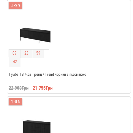
-5 %
0
9
2
3
5
9
4
1
Тумба ТВ 4-дв Тренд / Trend чорний з підсвіткою
22 900Грн
21 755Грн
-5 %