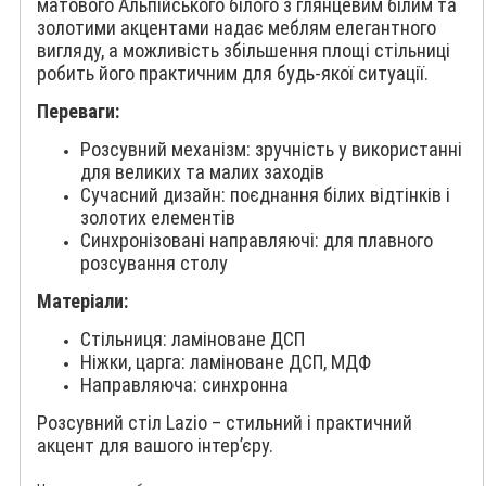
матового Альпійського білого з глянцевим білим та
золотими акцентами надає меблям елегантного
вигляду, а можливість збільшення площі стільниці
робить його практичним для будь-якої ситуації.
Переваги:
Розсувний механізм: зручність у використанні
для великих та малих заходів
Сучасний дизайн: поєднання білих відтінків і
золотих елементів
Синхронізовані направляючі: для плавного
розсування столу
Матеріали:
Стільниця: ламіноване ДСП
Ніжки, царга: ламіноване ДСП, МДФ
Направляюча: синхронна
Розсувний стіл Lazio – стильний і практичний
акцент для вашого інтер’єру.