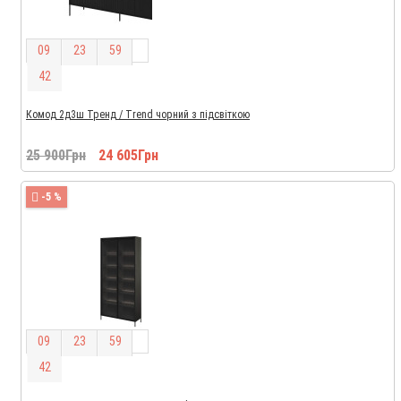
0
9
2
3
5
9
4
1
Комод 2д3ш Тренд / Trend чорний з підсвіткою
25 900Грн
24 605Грн
-5 %
0
9
2
3
5
9
4
1