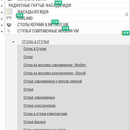
NEW
РАДИУСНЫЕ ГНУТЫЕ ФАСАДЫ МДФ
ФАСАДЫ ИЗ МДФ
NEW
OAKLAND
NEW
СТОЛЫ КЕРАМИ & МЕТАЛЛ VM
NEW
СТУЛЬЯ СОВРЕМЕННЫЕ MODERN VM
TOP
NEW
NEW
NEW
СТОЛЫ & СТУЛЬЯ
Столы & Стулья
Столы
Столы из массива современные - Modern
Столы из массива классические - Classik
Стулья современные с мягкой спинкой
Стулья
Стулья современные
Стулья классические
Столы и стулья комплектами
Стулья Барные