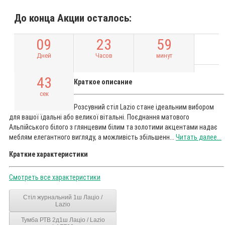
До конца Акции осталось:
0
9
2
3
5
9
Дней
Часов
минут
4
1
Краткое описание
сек
Розсувний стіл Lazio стане ідеальним вибором
для вашої їдальні або великої вітальні. Поєднання матового
Альпійського білого з глянцевим білим та золотими акцентами надає
меблям елегантного вигляду, а можливість збільшенн...
Читать далее...
Краткие характеристики
Смотреть все характеристики
Стіл журнальний 1ш Лаціо /
Lazio
Тумба РТВ 2д1ш Лаціо / Lazio