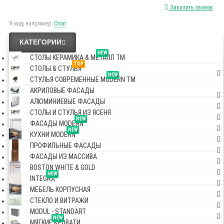
Заказать звонок
Я ищу, например,
Стол
КАТЕГОРИИ
NEW
СТОЛЫ КЕРАМИКА & МЕТАЛЛ TM
TOP
СТОЛЫ & СТУЛЬЯ
NEW
СТУЛЬЯ СОВРЕМЕННЫЕ MODERN TM
АКРИЛОВЫЕ ФАСАДЫ
АЛЮМИНИЕВЫЕ ФАСАДЫ
СТОЛЫ И СТУЛЬЯ ИЗ ЯСЕНЯ
NEW
ФАСАДЫ MODERN
NEW
КУХНИ MODERN
ПРОФИЛЬНЫЕ ФАСАДЫ
ФАСАДЫ ИЗ МАССИВА
BOSTON WHITE & GOLD
NEW
INTEGRA
МЕБЕЛЬ КОРПУСНАЯ
СТЕКЛО И ВИТРАЖИ
MODUL - STANDART
NEW
МЯГКИЕ КРОВАТИ