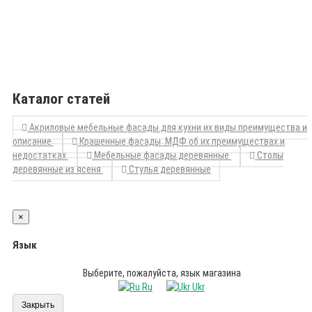
Каталог статей
Акриловые мебельные фасады для кухни их виды преимущества и
описание
Крашенные фасады МДФ об их преимуществах и
недостатках
Мебельные фасады деревянные
Столы
деревянные из ясеня
Стулья деревянные
×
Язык
Выберите, пожалуйста, язык магазина
Ru
Ukr
Закрыть