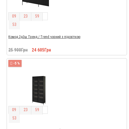
0
9
2
3
5
9
5
2
Комод 2д3ш Тренд / Trend чорний з підсвіткою
25 900Грн
24 605Грн
-5 %
0
9
2
3
5
9
5
2