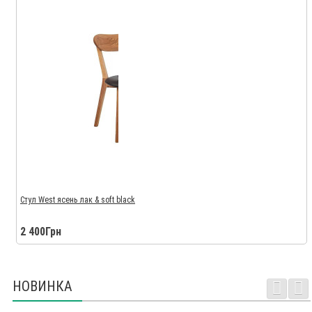
Стул West ясень лак & soft black
2 400Грн
НОВИНКА