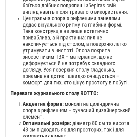
боїться дрібних подряпин і зберігає свій
вигляд навіть після тривалого використання.
Центральна опора з рифленими панелями
додає візуального ритму та глибини формі.
Така конструкція не лише естетично
приваблива, а й практична: пил не
накопичується під столом, а поверхню легко
утримувати в чистоті. Опора покрита
зносостійким ПВХ – матеріалом, що не
деформується й не потребує складного
догляду. Уся поверхня столу гладенька,
приємна на дотик і швидко очищується –
комфорт для тих, хто цінує простоту в побуті.
Переваги журнального столу ROTTO:
Акцентна форма:
монолітна циліндрична
опора з рифленням – сучасний дизайнерський
елемент.
Оптимальні розміри:
діаметр 80 см та висота
48 см підходять як для просторих, так і для
компактних кімнат.