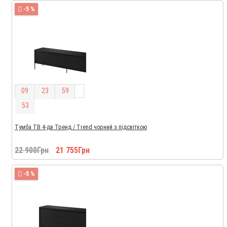
-5 %
0
9
2
3
5
9
5
2
Тумба ТВ 4-дв Тренд / Trend чорний з підсвіткою
22 900Грн
21 755Грн
-5 %