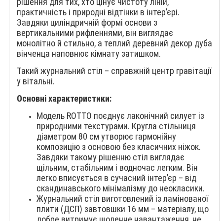
рішення для тих, хто цінує чистоту ліній,
практичність і природні відтінки в інтер’єрі.
Завдяки циліндричній формі основи з
вертикальними рифленнями, він виглядає
монолітно й стильно, а теплий деревний декор дуба
вінченца наповнює кімнату затишком.
Такий журнальний стіл – справжній центр гравітації
у вітальні.
Основні характеристики:
Модель ROTTO поєднує лаконічний силует із
природними текстурами. Кругла стільниця
діаметром 80 см утворює гармонійну
композицію з основою без класичних ніжок.
Завдяки такому рішенню стіл виглядає
щільним, стабільним і водночас легким. Він
легко вписується в сучасний інтер’єр – від
скандинавського мінімалізму до неокласики.
Журнальний стіл виготовлений із ламінованої
плити (ДСП) завтовшки 16 мм – матеріалу, що
добре витримує щоденне навантаження, не