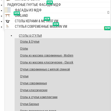
NEW
РАДИУСНЫЕ ГНУТЫЕ ФАСАДЫ МДФ
ФАСАДЫ ИЗ МДФ
NEW
OAKLAND
NEW
СТОЛЫ КЕРАМИ & МЕТАЛЛ VM
NEW
СТУЛЬЯ СОВРЕМЕННЫЕ MODERN VM
TOP
NEW
NEW
NEW
СТОЛЫ & СТУЛЬЯ
Столы & Стулья
Столы
Столы из массива современные - Modern
Столы из массива классические - Classik
Стулья современные с мягкой спинкой
Стулья
Стулья современные
Стулья классические
Столы и стулья комплектами
Стулья Барные