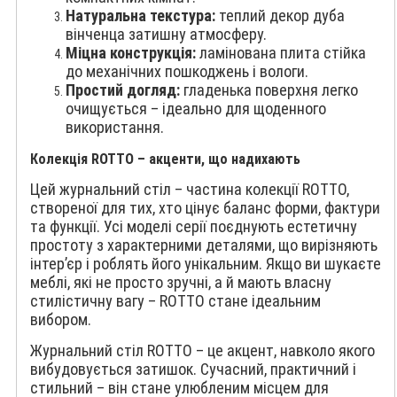
Натуральна текстура:
теплий декор дуба
вінченца затишну атмосферу.
Міцна конструкція:
ламінована плита стійка
до механічних пошкоджень і вологи.
Простий догляд:
гладенька поверхня легко
очищується – ідеально для щоденного
використання.
Колекція ROTTO – акценти, що надихають
Цей журнальний стіл – частина колекції ROTTO,
створеної для тих, хто цінує баланс форми, фактури
та функції. Усі моделі серії поєднують естетичну
простоту з характерними деталями, що вирізняють
інтер’єр і роблять його унікальним. Якщо ви шукаєте
меблі, які не просто зручні, а й мають власну
стилістичну вагу – ROTTO стане ідеальним
вибором.
Журнальний стіл ROTTO – це акцент, навколо якого
вибудовується затишок. Сучасний, практичний і
стильний – він стане улюбленим місцем для