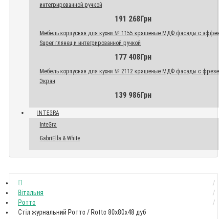
интегрированной ручкой
191 268Грн
Мебель корпусная для кухни № 1155 крашеные МДФ фасады с эффе
Super глянец и интегрированной ручкой
177 408Грн
Мебель корпусная для кухни № 2112 крашеные МДФ фасады с фрез
Экран
139 986Грн
INTEGRA
InteGra
GabriElla & White
Вітальня
Ротто
Стіл журнальний Ротто / Rotto 80x80x48 дуб