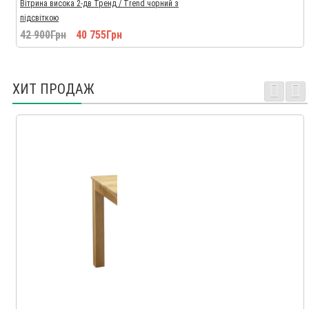
Вітрина висока 2-дв Тренд / Trend чорний з
підсвіткою
42 900Грн
40 755Грн
ХИТ ПРОДАЖ