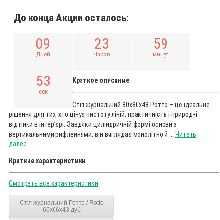
До конца Акции осталось:
0
9
2
3
5
9
Дней
Часов
минут
5
2
Краткое описание
сек
Стіл журнальний 80x80x48 Ротто – це ідеальне
рішення для тих, хто цінує чистоту ліній, практичність і природні
відтінки в інтер’єрі. Завдяки циліндричній формі основи з
вертикальними рифленнями, він виглядає монолітно й ...
Читать
далее...
Краткие характеристики
Смотреть все характеристики
Стіл журнальний Ротто / Rotto
66x66x43 дуб