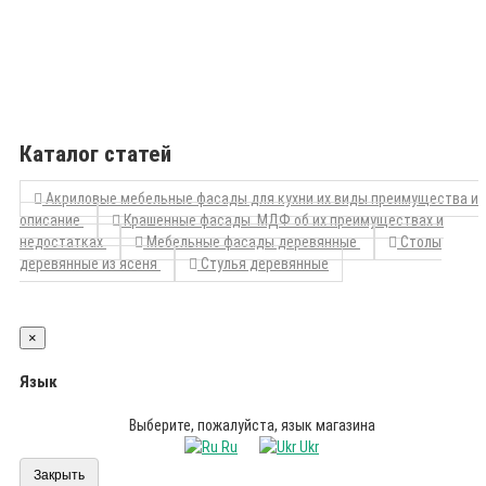
Каталог статей
Акриловые мебельные фасады для кухни их виды преимущества и
описание
Крашенные фасады МДФ об их преимуществах и
недостатках
Мебельные фасады деревянные
Столы
деревянные из ясеня
Стулья деревянные
×
Язык
Выберите, пожалуйста, язык магазина
Ru
Ukr
Закрыть