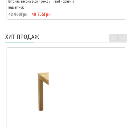
Вітрина висока 2-дв Тренд / Trend чорний з
підсвіткою
42 900Грн
40 755Грн
ХИТ ПРОДАЖ