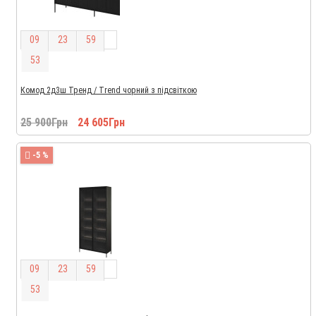
0
9
2
3
5
9
5
2
Комод 2д3ш Тренд / Trend чорний з підсвіткою
25 900Грн
24 605Грн
-5 %
0
9
2
3
5
9
5
2