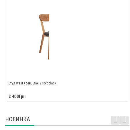
Стул West ясень лак & soft black
2 400Грн
НОВИНКА