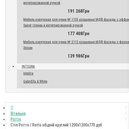
интегрированной ручкой
191 268Грн
Мебель корпусная для кухни № 1155 крашеные МДФ фасады с эффе
Super глянец и интегрированной ручкой
177 408Грн
Мебель корпусная для кухни № 2112 крашеные МДФ фасады с фрез
Экран
139 986Грн
INTEGRA
InteGra
GabriElla & White
Вітальня
Ротто
Стіл Ротто / Rotto обідній круглий 1200x1200x770 дуб