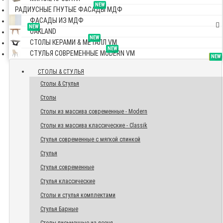
NEW
РАДИУСНЫЕ ГНУТЫЕ ФАСАДЫ МДФ
ФАСАДЫ ИЗ МДФ
NEW
OAKLAND
NEW
СТОЛЫ КЕРАМИ & МЕТАЛЛ VM
NEW
СТУЛЬЯ СОВРЕМЕННЫЕ MODERN VM
TOP
NEW
NEW
NEW
СТОЛЫ & СТУЛЬЯ
Столы & Стулья
Столы
Столы из массива современные - Modern
Столы из массива классические - Classik
Стулья современные с мягкой спинкой
Стулья
Стулья современные
Стулья классические
Столы и стулья комплектами
Стулья Барные