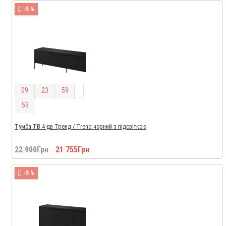
-5 %
0
9
2
3
5
9
5
2
Тумба ТВ 4-дв Тренд / Trend чорний з підсвіткою
22 900Грн
21 755Грн
-5 %