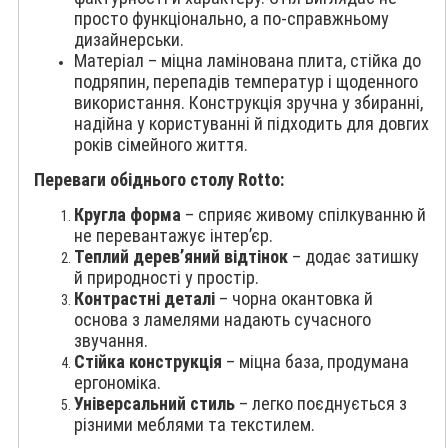
просто функціонально, а по-справжньому
дизайнерськи.
Матеріал – міцна ламінована плита, стійка до
подряпин, перепадів температур і щоденного
використання. Конструкція зручна у збиранні,
надійна у користуванні й підходить для довгих
років сімейного життя.
Переваги обіднього столу Rotto:
Кругла форма
– сприяє живому спілкуванню й
не перевантажує інтер’єр.
Теплий дерев’яний відтінок
– додає затишку
й природності у простір.
Контрастні деталі
– чорна окантовка й
основа з ламелями надають сучасного
звучання.
Стійка конструкція
– міцна база, продумана
ергономіка.
Універсальний стиль
– легко поєднується з
різними меблями та текстилем.