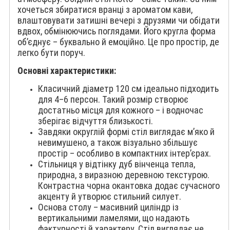
хочеться збиратися вранці з ароматом кави,
влаштовувати затишні вечері з друзями чи обідати
вдвох, обмінюючись поглядами. Його кругла форма
об’єднує – буквально й емоційно. Це про простір, де
легко бути поруч.
Основні характеристики:
Класичний діаметр 120 см ідеально підходить
для 4–6 персон. Такий розмір створює
достатньо місця для кожного – і водночас
зберігає відчуття близькості.
Завдяки округлій формі стіл виглядає м’яко й
невимушено, а також візуально збільшує
простір – особливо в компактних інтер’єрах.
Стільниця у відтінку дуб вінченца тепла,
природна, з виразною деревною текстурою.
Контрастна чорна окантовка додає сучасного
акценту й утворює стильний силует.
Основа столу – масивний циліндр із
вертикальними ламелями, що надають
фактурності й характеру. Стіл виглядає не