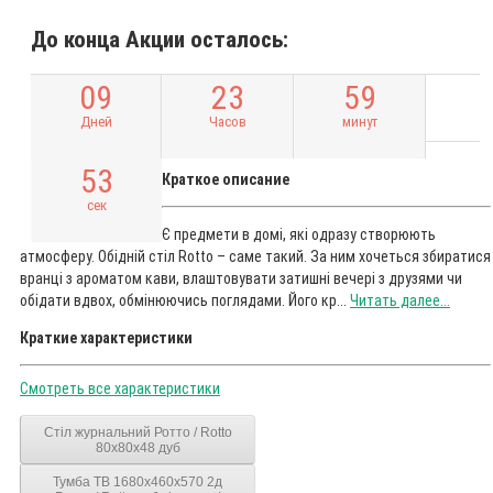
До конца Акции осталось:
0
9
2
3
5
9
Дней
Часов
минут
5
2
Краткое описание
сек
Є предмети в домі, які одразу створюють
атмосферу. Обідній стіл Rotto – саме такий. За ним хочеться збиратися
вранці з ароматом кави, влаштовувати затишні вечері з друзями чи
обідати вдвох, обмінюючись поглядами. Його кр...
Читать далее...
Краткие характеристики
Смотреть все характеристики
Стіл журнальний Ротто / Rotto
80x80x48 дуб
Тумба ТВ 1680x460x570 2д