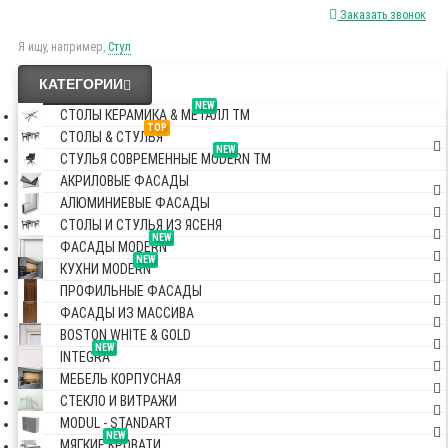
Заказать звонок
Я ищу, например,
Стул
КАТЕГОРИИ
NEW
СТОЛЫ КЕРАМИКА & МЕТАЛЛ TM
TOP
СТОЛЫ & СТУЛЬЯ
NEW
СТУЛЬЯ СОВРЕМЕННЫЕ MODERN TM
АКРИЛОВЫЕ ФАСАДЫ
АЛЮМИНИЕВЫЕ ФАСАДЫ
СТОЛЫ И СТУЛЬЯ ИЗ ЯСЕНЯ
NEW
ФАСАДЫ MODERN
NEW
КУХНИ MODERN
ПРОФИЛЬНЫЕ ФАСАДЫ
ФАСАДЫ ИЗ МАССИВА
BOSTON WHITE & GOLD
NEW
INTEGRA
МЕБЕЛЬ КОРПУСНАЯ
СТЕКЛО И ВИТРАЖИ
MODUL - STANDART
NEW
МЯГКИЕ КРОВАТИ