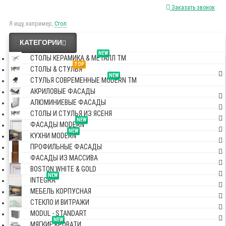
Заказать звонок
Я ищу, например,
Стол
КАТЕГОРИИ
NEW
СТОЛЫ КЕРАМИКА & МЕТАЛЛ TM
TOP
СТОЛЫ & СТУЛЬЯ
NEW
СТУЛЬЯ СОВРЕМЕННЫЕ MODERN TM
АКРИЛОВЫЕ ФАСАДЫ
АЛЮМИНИЕВЫЕ ФАСАДЫ
СТОЛЫ И СТУЛЬЯ ИЗ ЯСЕНЯ
NEW
ФАСАДЫ MODERN
NEW
КУХНИ MODERN
ПРОФИЛЬНЫЕ ФАСАДЫ
ФАСАДЫ ИЗ МАССИВА
BOSTON WHITE & GOLD
NEW
INTEGRA
МЕБЕЛЬ КОРПУСНАЯ
СТЕКЛО И ВИТРАЖИ
MODUL - STANDART
NEW
МЯГКИЕ КРОВАТИ