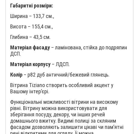
Габаритні розміри:
Ширина – 133,7 см.,
Висота – 155,4 см.,
Глибина – 43,5 см.
Матеріал фасаду
– ламінована, стійка до подряпин
ДСП.
Матеріал корпусу
– ЛДСП.
Колір
– p82 дуб античний/бежевий глянець.
Вітрина Tiziano створить особливий акцент у
Вашому інтер’єрі.
Функціональні можливості вітрини на високому
рівні. Вітрину можна використовувати для
зберігання посуду, декору, чи інших речей
домашнього вжитку. Видимі полиці за скляним
фасадом дозволяють залишити цікаві чи пам’ятні
речі відкритими для огляду. Її можна