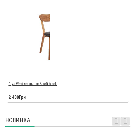
Стул West ясень лак & soft black
2 400Грн
НОВИНКА