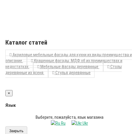
Каталог статей
Акриловые мебельные фасады для кухни их виды преимущества и
описание
Крашенные фасады МДФ об их преимуществах и
недостатках
Мебельные фасады деревянные
Столы
деревянные из ясеня
Стулья деревянные
×
Язык
Выберите, пожалуйста, язык магазина
Ru
Ukr
Закрыть