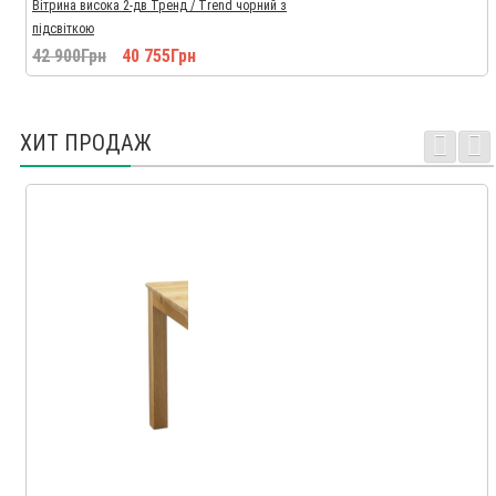
Вітрина висока 2-дв Тренд / Trend чорний з
підсвіткою
42 900Грн
40 755Грн
ХИТ ПРОДАЖ