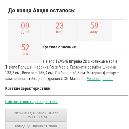
До конца Акции осталось:
0
9
2
3
5
9
Дней
Часов
минут
5
1
Краткое описание
сек
Tiziano TZV54B Вітрина 2D з колекції меблів
Tiziano Польща. Фабрика Forte Meble. Габаритні розміри: Ширина –
133,7 см., Висота – 155,4 см., Глибина – 43,5 см. Матеріал фасаду –
ламінована, стійка до подряпин ДСП. Матеріа...
Читать далее...
Краткие характеристики
Смотреть все характеристики
Вітрина 1д Тіціано / Tiziano
TZV71LB ліва
Комод 2д Тіціано / Tiziano