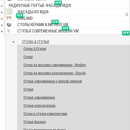
NEW
РАДИУСНЫЕ ГНУТЫЕ ФАСАДЫ МДФ
ФАСАДЫ ИЗ МДФ
NEW
OAKLAND
NEW
СТОЛЫ КЕРАМИ & МЕТАЛЛ VM
NEW
СТУЛЬЯ СОВРЕМЕННЫЕ MODERN VM
TOP
NEW
NEW
NEW
СТОЛЫ & СТУЛЬЯ
Столы & Стулья
Столы
Столы из массива современные - Modern
Столы из массива классические - Classik
Стулья современные с мягкой спинкой
Стулья
Стулья современные
Стулья классические
Столы и стулья комплектами
Стулья Барные