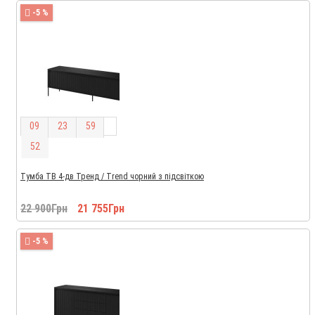
-5 %
0
9
2
3
5
9
5
1
Тумба ТВ 4-дв Тренд / Trend чорний з підсвіткою
22 900Грн
21 755Грн
-5 %