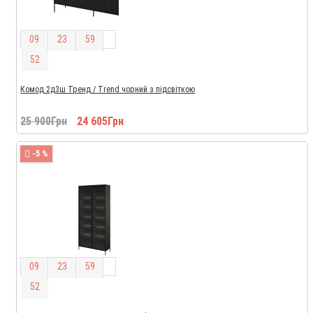
0
9
2
3
5
9
5
1
Комод 2д3ш Тренд / Trend чорний з підсвіткою
25 900Грн
24 605Грн
-5 %
0
9
2
3
5
9
5
1