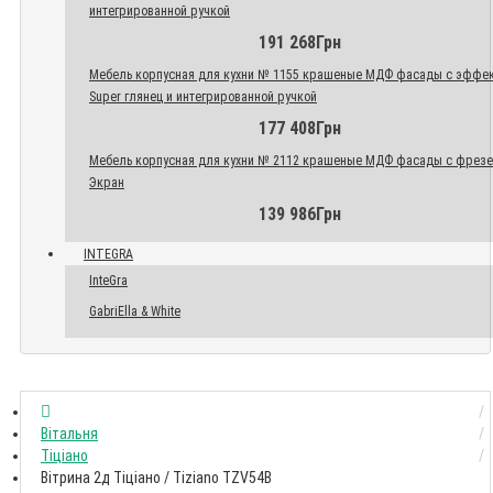
интегрированной ручкой
191 268Грн
Мебель корпусная для кухни № 1155 крашеные МДФ фасады с эффе
Super глянец и интегрированной ручкой
177 408Грн
Мебель корпусная для кухни № 2112 крашеные МДФ фасады с фрез
Экран
139 986Грн
INTEGRA
InteGra
GabriElla & White
Вітальня
Тіціано
Вітрина 2д Тіціано / Tiziano TZV54B