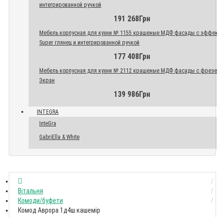
интегрированной ручкой
191 268Грн
Мебель корпусная для кухни № 1155 крашеные МДФ фасады с эффе
Super глянец и интегрированной ручкой
177 408Грн
Мебель корпусная для кухни № 2112 крашеные МДФ фасады с фрез
Экран
139 986Грн
INTEGRA
InteGra
GabriElla & White
Вітальня
Комоди/буфети
Комод Аврора 1д4ш кашемір