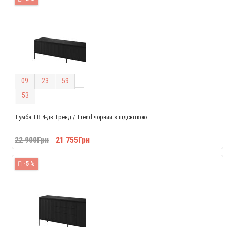
0
9
2
3
5
9
5
2
Тумба ТВ 4-дв Тренд / Trend чорний з підсвіткою
22 900Грн
21 755Грн
-5 %