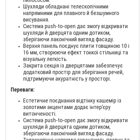
Шухляди обладнані телескопічними
напрямними для плавного й безшумного
висування.
Система push-to-open дає змогу відкривати
шухляди й дверцята одним дотиком,
зберігаючи лаконічний вигляд фасаду.
Верхня панель поєднує плити товщиною 10 і
16 мм, створюючи ефект тонкої стільниці та
візуальну легкість.
Закрита секція із дверцятами забезпечує
додатковий простір для зберігання речей,
підтримуючи акуратність у просторі.
Переваги:
Естетичне поєднання відтінку кашемір із
золотими акцентами додає інтер’єру
витонченості.
Система push-to-open дає змогу відкривати
шухляди й дверцята одним дотиком,
зберігаючи лаконічний вигляд фасаду.
Телескопічні напрямні гарантують плавну та