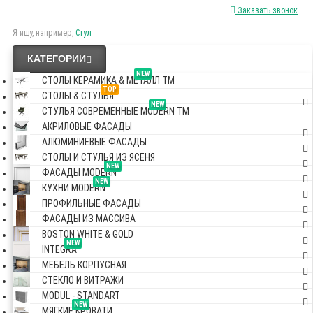
Заказать звонок
Я ищу, например,
Стул
КАТЕГОРИИ
NEW
СТОЛЫ КЕРАМИКА & МЕТАЛЛ TM
TOP
СТОЛЫ & СТУЛЬЯ
NEW
СТУЛЬЯ СОВРЕМЕННЫЕ MODERN TM
АКРИЛОВЫЕ ФАСАДЫ
АЛЮМИНИЕВЫЕ ФАСАДЫ
СТОЛЫ И СТУЛЬЯ ИЗ ЯСЕНЯ
NEW
ФАСАДЫ MODERN
NEW
КУХНИ MODERN
ПРОФИЛЬНЫЕ ФАСАДЫ
ФАСАДЫ ИЗ МАССИВА
BOSTON WHITE & GOLD
NEW
INTEGRA
МЕБЕЛЬ КОРПУСНАЯ
СТЕКЛО И ВИТРАЖИ
MODUL - STANDART
NEW
МЯГКИЕ КРОВАТИ