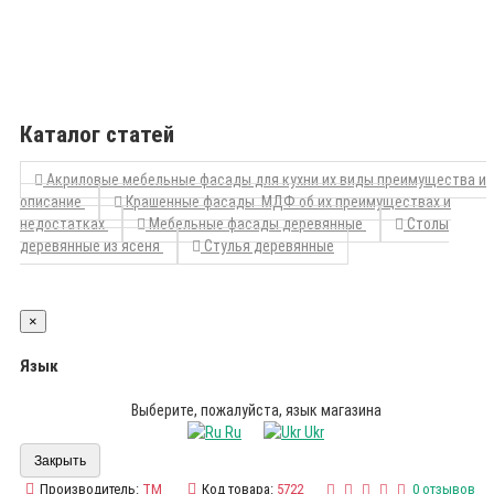
Каталог статей
Акриловые мебельные фасады для кухни их виды преимущества и
описание
Крашенные фасады МДФ об их преимуществах и
недостатках
Мебельные фасады деревянные
Столы
деревянные из ясеня
Стулья деревянные
×
Язык
Выберите, пожалуйста, язык магазина
Ru
Ukr
Закрыть
Производитель:
TM
Код товара:
5722
0 отзывов