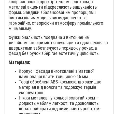
колір наповнює простір теплом і спокоєм, а
металеві акценти підкреслюють вишуканість
форми. Завдяки збалансованим пропорціям і
чистим лініям модель виглядає легко та
гармонійно, створюючи атмосферу преміального
мінімалізму.
Функціональність поєднана з витонченим
дизайном: чотири місткі шухляди та одна секція за
дверцятами забезпечують порядок у речах, а
фасад без ручок зберігає естетичну цілісність.
Матеріали:
Корпус і фасади виготовлені з матової
ламінованої плити товщиною 16 мм.
Торці оброблені ABS-кромкою, що захищає
матеріал від вологи та подовжує термін
експлуатації.
Ніжки металеві, у кольорі золотий хром —
додають меблям легкості та дозволяють
легко прибирати під ними навіть роботом-
пилососом.