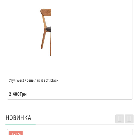
Стул West ясень лак & soft black
2 400Грн
НОВИНКА
-5 %