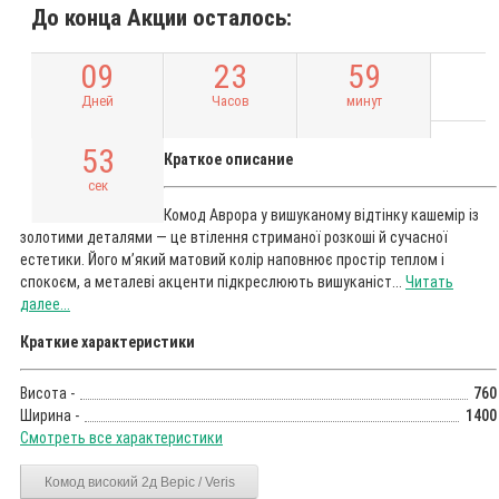
До конца Акции осталось:
0
9
2
3
5
9
Дней
Часов
минут
5
2
Краткое описание
сек
Комод Аврора у вишуканому відтінку кашемір із
золотими деталями — це втілення стриманої розкоші й сучасної
естетики. Його м’який матовий колір наповнює простір теплом і
спокоєм, а металеві акценти підкреслюють вишуканіст...
Читать
далее...
Краткие характеристики
Висота -
760
Ширина -
1400
Смотреть все характеристики
Комод високий 2д Веріс / Veris