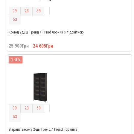
0
9
2
3
5
9
5
2
Комод 2д3ш Тренд / Trend чорний з підсвіткою
25 900Грн
24 605Грн
-5 %
0
9
2
3
5
9
5
2
Вітрина висока 2-дв Тренд / Trend чорний з