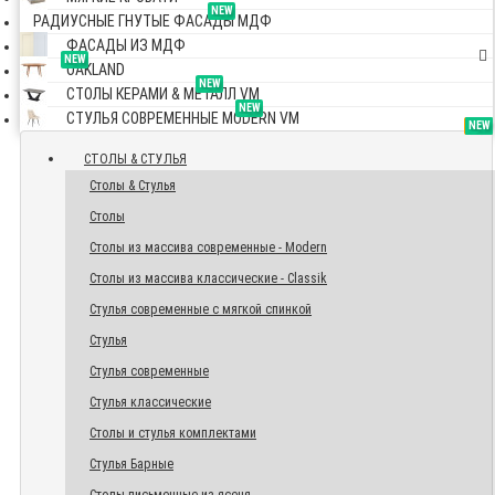
NEW
РАДИУСНЫЕ ГНУТЫЕ ФАСАДЫ МДФ
ФАСАДЫ ИЗ МДФ
NEW
OAKLAND
NEW
СТОЛЫ КЕРАМИ & МЕТАЛЛ VM
NEW
СТУЛЬЯ СОВРЕМЕННЫЕ MODERN VM
TOP
NEW
NEW
NEW
СТОЛЫ & СТУЛЬЯ
Столы & Стулья
Столы
Столы из массива современные - Modern
Столы из массива классические - Classik
Стулья современные с мягкой спинкой
Стулья
Стулья современные
Стулья классические
Столы и стулья комплектами
Стулья Барные