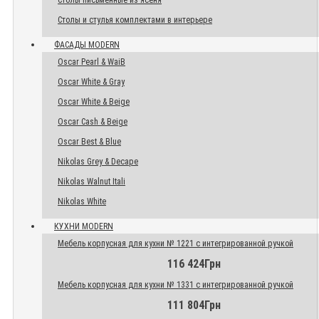
Столы письменные из ясеня
Столы и стулья комплектами в интерьере
ФАСАДЫ MODERN
Oscar Pearl & WaiB
Oscar White & Gray
Oscar White & Beige
Oscar Cash & Beige
Oscar Best & Blue
Nikolas Grey & Decape
Nikolas Walnut Itali
Nikolas White
КУХНИ MODERN
Мебель корпусная для кухни № 1221 с интегрированной ручкой
116 424Грн
Мебель корпусная для кухни № 1331 с интегрированной ручкой
111 804Грн