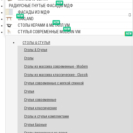
NEW
РАДИУСНЫЕ ГНУТЫЕ ФАСАДЫ МДФ
ФАСАДЫ ИЗ МДФ
NEW
OAKLAND
NEW
СТОЛЫ КЕРАМИ & МЕТАЛЛ VM
NEW
СТУЛЬЯ СОВРЕМЕННЫЕ MODERN VM
TOP
NEW
NEW
NEW
СТОЛЫ & СТУЛЬЯ
Столы & Стулья
Столы
Столы из массива современные - Modern
Столы из массива классические - Classik
Стулья современные с мягкой спинкой
Стулья
Стулья современные
Стулья классические
Столы и стулья комплектами
Стулья Барные