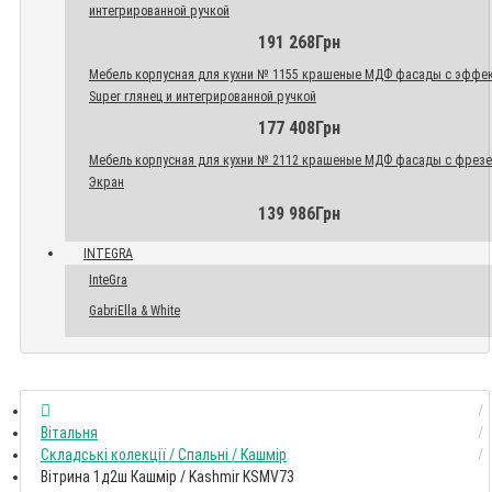
интегрированной ручкой
191 268Грн
Мебель корпусная для кухни № 1155 крашеные МДФ фасады с эффе
Super глянец и интегрированной ручкой
177 408Грн
Мебель корпусная для кухни № 2112 крашеные МДФ фасады с фрез
Экран
139 986Грн
INTEGRA
InteGra
GabriElla & White
Вітальня
Складські колекції / Спальні / Кашмір
Вітрина 1д2ш Кашмір / Kashmir KSMV73