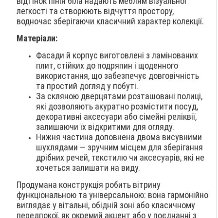
відтінок пінія біла надають меблям візуальної
легкості та створюють відчуття простору,
водночас зберігаючи класичний характер колекції.
Матеріали:
Фасади й корпус виготовлені з ламінованих
плит, стійких до подряпин і щоденного
використання, що забезпечує довговічність
та простий догляд у побуті.
За скляною дверцятами розташовані полиці,
які дозволяють акуратно розмістити посуд,
декоративні аксесуари або сімейні реліквії,
залишаючи їх відкритими для огляду.
Нижня частина доповнена двома висувними
шухлядами — зручним місцем для зберігання
дрібних речей, текстилю чи аксесуарів, які не
хочеться залишати на виду.
Продумана конструкція робить вітрину
функціональною та універсальною: вона гармонійно
виглядає у вітальні, обідній зоні або класичному
передпокої, як окремий акцент або у поєднанні з