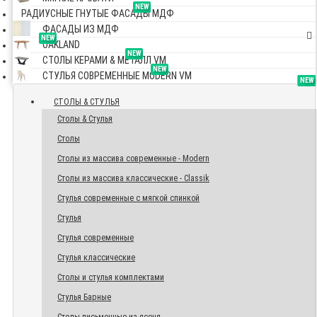
NEW
РАДИУСНЫЕ ГНУТЫЕ ФАСАДЫ МДФ
ФАСАДЫ ИЗ МДФ
NEW
OAKLAND
NEW
СТОЛЫ КЕРАМИ & МЕТАЛЛ VM
NEW
СТУЛЬЯ СОВРЕМЕННЫЕ MODERN VM
TOP
NEW
NEW
NEW
СТОЛЫ & СТУЛЬЯ
Столы & Стулья
Столы
Столы из массива современные - Modern
Столы из массива классические - Classik
Стулья современные с мягкой спинкой
Стулья
Стулья современные
Стулья классические
Столы и стулья комплектами
Стулья Барные