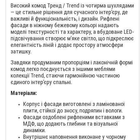
Високий комод Тренд / Trend із чотирма шухлядами
— це стильне рішення для сучасного інтер’єру, де
важливі й функціональність, і дизайн. Рифлені
фасади в ніжному бежевому кольорі надають
моделі текстурності та характеру, а вбудоване LED-
підсвічування створює м’яке світло, що підкреслює
елегантність ліній і додає простору атмосфери
затишку.
Завдяки продуманим пропорціям і лаконічній формі
комод легко поєднується з іншими меблями
колекції Trend, стаючи гармонійною частиною
єдиного інтер’єру спальні.
Матеріали:
Корпус і фасади виготовлені з ламінованої
плити, стійкої до зносу, подряпин і вологи.
Фасади оздоблені рифленими вставками з
МДФ, що додають глибини та візуальної
динаміки.
Внутрішнє наповнення виконане у чорному