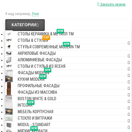
Заказать звонок
Я ищу, например,
Стол
КАТЕГОРИИ
NEW
СТОЛЫ КЕРАМИКА & МЕТАЛЛ TM
TOP
СТОЛЫ & СТУЛЬЯ
NEW
СТУЛЬЯ СОВРЕМЕННЫЕ MODERN TM
АКРИЛОВЫЕ ФАСАДЫ
АЛЮМИНИЕВЫЕ ФАСАДЫ
СТОЛЫ И СТУЛЬЯ ИЗ ЯСЕНЯ
NEW
ФАСАДЫ MODERN
NEW
КУХНИ MODERN
ПРОФИЛЬНЫЕ ФАСАДЫ
ФАСАДЫ ИЗ МАССИВА
BOSTON WHITE & GOLD
NEW
INTEGRA
МЕБЕЛЬ КОРПУСНАЯ
СТЕКЛО И ВИТРАЖИ
MODUL - STANDART
NEW
МЯГКИЕ КРОВАТИ