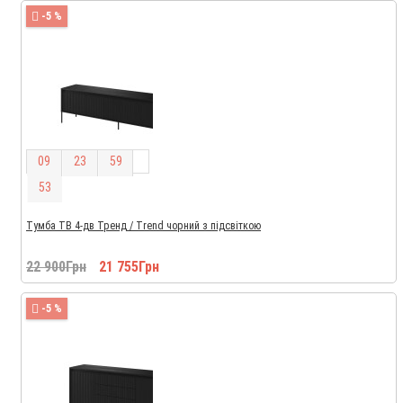
-5 %
0
9
2
3
5
9
5
2
Тумба ТВ 4-дв Тренд / Trend чорний з підсвіткою
22 900Грн
21 755Грн
-5 %