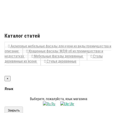
Каталог статей
Акриловые мебельные фасады для кухни их виды преимущества и
описание
Крашенные фасады МДФ об их преимуществах и
недостатках
Мебельные фасады деревянные
Столы
деревянные из ясеня
Стулья деревянные
×
Язык
Выберите, пожалуйста, язык магазина
Ru
Ukr
Закрыть