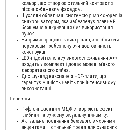
кольорі, що створює стильний контраст з
пісочно-бежевим фасадом.
Шухляди обладнані системою push-to-open із
синхронізатором, яка забезпечує плавне й
безшумне відкривання без використання
ручок.
Напрямні працюють синхронно, запобігаючи
перекосам і забезпечуючи довговічність
конструкції.
LED-підсвітка класу енергоспоживання А++
входить у комплект і додає моделі м’якого
декоративного сяйва.
Дно шухляд виконане з HDF-плити, що
гарантує міцність навіть при інтенсивному
використанні.
Переваги:
Рифлені фасади з МДФ створюють ефект
глибини та сучасну візуальну динаміку.
Актуальне поєднання бежевого з чорними
акцентами — стильний тренд для сучасних