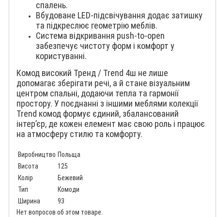
спалень.
Вбудоване LED-підсвічування додає затишку
та підкреслює геометрію меблів.
Система відкривання push-to-open
забезпечує чистоту форм і комфорт у
користуванні.
Комод високий Тренд / Trend 4ш не лише
допомагає зберігати речі, а й стане візуальним
центром спальні, додаючи тепла та гармонії
простору. У поєднанні з іншими меблями колекції
Trend комод формує єдиний, збалансований
інтер’єр, де кожен елемент має свою роль і працює
на атмосферу стилю та комфорту.
Виробництво
Польща
Висота
125
Колір
Бежевий
Тип
Комоди
Ширина
93
Нет вопросов об этом товаре.