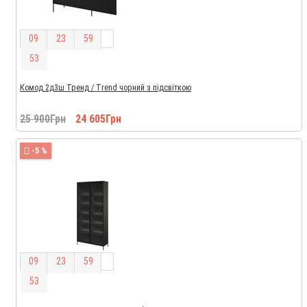
0
9
2
3
5
9
5
2
Комод 2д3ш Тренд / Trend чорний з підсвіткою
25 900Грн
24 605Грн
-5 %
0
9
2
3
5
9
5
2