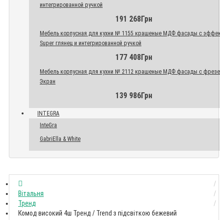
интегрированной ручкой
191 268Грн
Мебель корпусная для кухни № 1155 крашеные МДФ фасады с эффе
Super глянец и интегрированной ручкой
177 408Грн
Мебель корпусная для кухни № 2112 крашеные МДФ фасады с фрез
Экран
139 986Грн
INTEGRA
InteGra
GabriElla & White
Вітальня
Тренд
Комод високий 4ш Тренд / Trend з підсвіткою бежевий