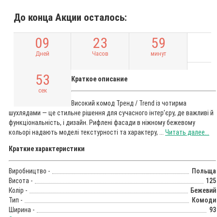
До конца Акции осталось:
0
9
2
3
5
9
Дней
Часов
минут
5
2
Краткое описание
сек
Високий комод Тренд / Trend із чотирма
шухлядами — це стильне рішення для сучасного інтер’єру, де важливі й
функціональність, і дизайн. Рифлені фасади в ніжному бежевому
кольорі надають моделі текстурності та характеру, ...
Читать далее...
Краткие характеристики
Виробництво -
Польща
Висота -
125
Колір -
Бежевий
Тип -
Комоди
Ширина -
93