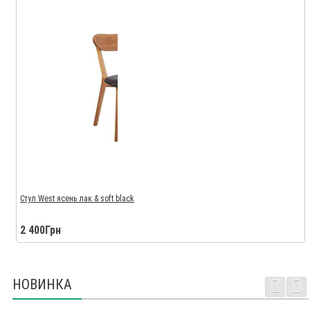
Стул West ясень лак & soft black
2 400Грн
НОВИНКА