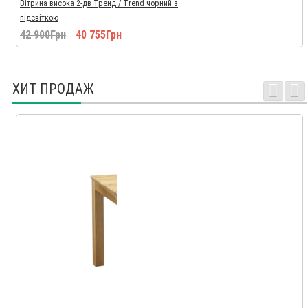
Вітрина висока 2-дв Тренд / Trend чорний з
підсвіткою
42 900Грн
40 755Грн
ХИТ ПРОДАЖ