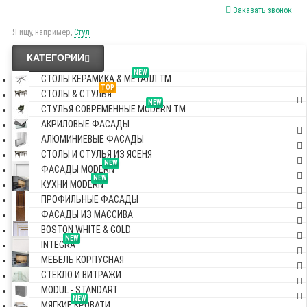
Заказать звонок
Я ищу, например,
Стул
КАТЕГОРИИ
NEW
СТОЛЫ КЕРАМИКА & МЕТАЛЛ TM
TOP
СТОЛЫ & СТУЛЬЯ
NEW
СТУЛЬЯ СОВРЕМЕННЫЕ MODERN TM
АКРИЛОВЫЕ ФАСАДЫ
АЛЮМИНИЕВЫЕ ФАСАДЫ
СТОЛЫ И СТУЛЬЯ ИЗ ЯСЕНЯ
NEW
ФАСАДЫ MODERN
NEW
КУХНИ MODERN
ПРОФИЛЬНЫЕ ФАСАДЫ
ФАСАДЫ ИЗ МАССИВА
BOSTON WHITE & GOLD
NEW
INTEGRA
МЕБЕЛЬ КОРПУСНАЯ
СТЕКЛО И ВИТРАЖИ
MODUL - STANDART
NEW
МЯГКИЕ КРОВАТИ