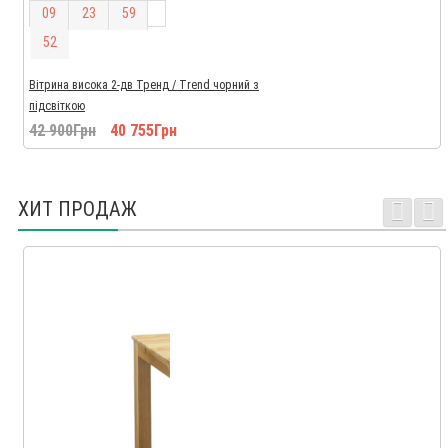
0
9
2
3
5
9
5
1
Вітрина висока 2-дв Тренд / Trend чорний з
підсвіткою
42 900Грн
40 755Грн
ХИТ ПРОДАЖ