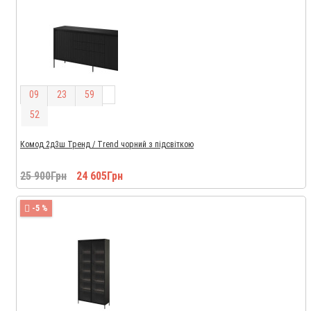
0
9
2
3
5
9
5
1
Комод 2д3ш Тренд / Trend чорний з підсвіткою
25 900Грн
24 605Грн
-5 %