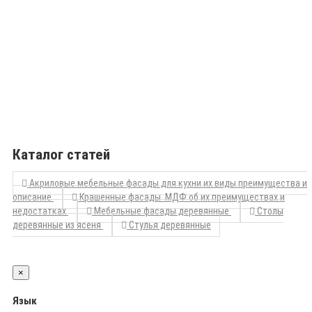
Каталог статей
Акриловые мебельные фасады для кухни их виды преимущества и
описание
Крашенные фасады МДФ об их преимуществах и
недостатках
Мебельные фасады деревянные
Столы
деревянные из ясеня
Стулья деревянные
×
Язык