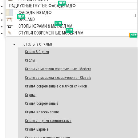
NEW
РАДИУСНЫЕ ГНУТЫЕ ФАСАДЫ МДФ
ФАСАДЫ ИЗ МДФ
NEW
OAKLAND
NEW
СТОЛЫ КЕРАМИ & МЕТАЛЛ VM
NEW
СТУЛЬЯ СОВРЕМЕННЫЕ MODERN VM
TOP
NEW
NEW
NEW
СТОЛЫ & СТУЛЬЯ
Столы & Стулья
Столы
Столы из массива современные - Modern
Столы из массива классические - Classik
Стулья современные с мягкой спинкой
Стулья
Стулья современные
Стулья классические
Столы и стулья комплектами
Стулья Барные