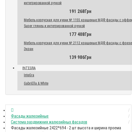
интегрированной ручкой
191 268Грн
Мебель корпусная для кухни № 1155 крашеные МДФ фасады с эффе
Super глянец и интегрированной ручкой
177 408Грн
Мебель корпусная для кухни № 2112 крашеные МДФ фасады с фрез
Экран
139 986Грн
INTEGRA
InteGra
GabriElla & White
Фасады жалюзийные
Система раздвижния жалюзийных фасадов
Фасады жалюзийные 2422*694 - 2 шт высота и ширина проема