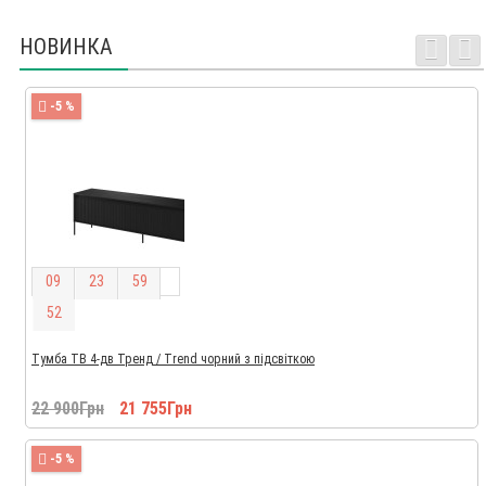
НОВИНКА
-5 %
0
9
2
3
5
9
5
1
Тумба ТВ 4-дв Тренд / Trend чорний з підсвіткою
22 900Грн
21 755Грн
-5 %