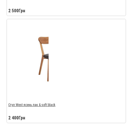
2 500Грн
Стул West ясень лак & soft black
2 400Грн