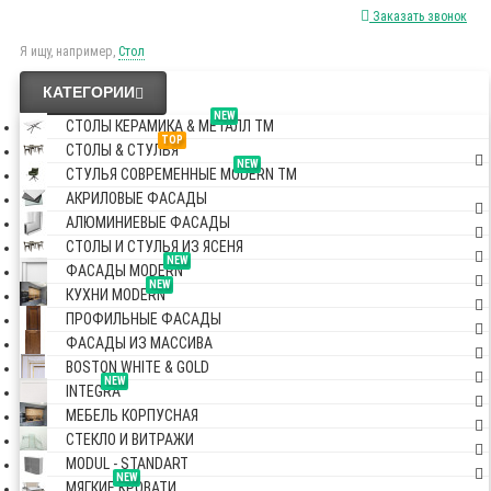
Заказать звонок
Я ищу, например,
Стол
КАТЕГОРИИ
NEW
СТОЛЫ КЕРАМИКА & МЕТАЛЛ TM
TOP
СТОЛЫ & СТУЛЬЯ
NEW
СТУЛЬЯ СОВРЕМЕННЫЕ MODERN TM
АКРИЛОВЫЕ ФАСАДЫ
АЛЮМИНИЕВЫЕ ФАСАДЫ
СТОЛЫ И СТУЛЬЯ ИЗ ЯСЕНЯ
NEW
ФАСАДЫ MODERN
NEW
КУХНИ MODERN
ПРОФИЛЬНЫЕ ФАСАДЫ
ФАСАДЫ ИЗ МАССИВА
BOSTON WHITE & GOLD
NEW
INTEGRA
МЕБЕЛЬ КОРПУСНАЯ
СТЕКЛО И ВИТРАЖИ
MODUL - STANDART
NEW
МЯГКИЕ КРОВАТИ