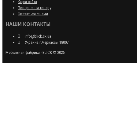
Карта сайта
Повернення товару
Связаться с нами
НАШИ КОНТАКТЫ
info@blick.ck.ua
Украина г.Черкассы 18007
Мебельная фабрика - BLICK © 2026