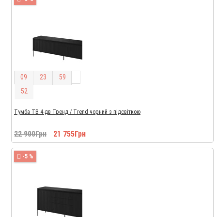
0
9
2
3
5
9
5
2
Тумба ТВ 4-дв Тренд / Trend чорний з підсвіткою
22 900Грн
21 755Грн
-5 %