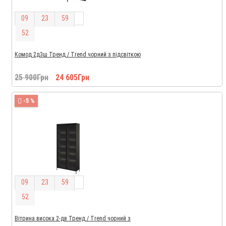
0
9
2
3
5
9
5
2
Комод 2д3ш Тренд / Trend чорний з підсвіткою
25 900Грн
24 605Грн
-5 %
0
9
2
3
5
9
5
2
Вітрина висока 2-дв Тренд / Trend чорний з