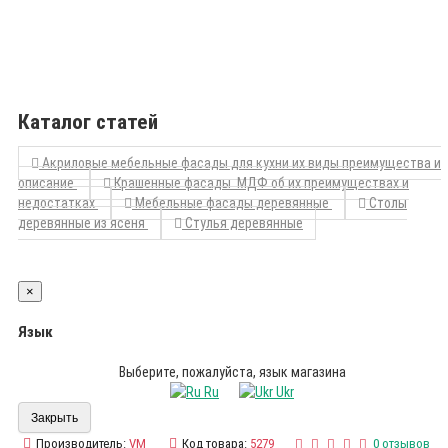
Каталог статей
Акриловые мебельные фасады для кухни их виды преимущества и
описание
Крашенные фасады МДФ об их преимуществах и
недостатках
Мебельные фасады деревянные
Столы
деревянные из ясеня
Стулья деревянные
×
Язык
Выберите, пожалуйста, язык магазина
Ru
Ukr
Закрыть
Производитель:
VM
Код товара:
5279
0 отзывов