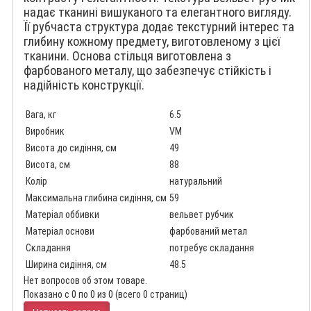
надає тканині вишуканого та елегантного вигляду.
Її рубчаста структура додає текстурний інтерес та
глибину кожному предмету, виготовленому з цієї
тканини. Основа стільця виготовлена з
фарбованого металу, що забезпечує стійкість і
надійність конструкції.
Вага, кг
6.5
Виробник
VM
Висота до сидіння, см
49
Висота, см
88
Колір
натуральний
Максимальна глибина сидіння, см
59
Матеріал оббивки
вельвет рубчик
Матеріал основи
фарбований метал
Складання
потребує складання
Ширина сидіння, см
48.5
Нет вопросов об этом товаре.
Показано с 0 по 0 из 0 (всего 0 страниц)