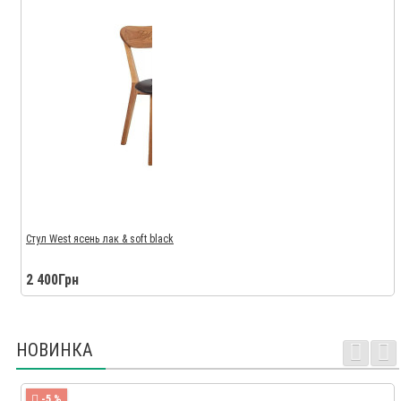
Стул West ясень лак & soft black
2 400Грн
НОВИНКА
-5 %