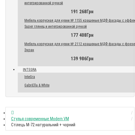
интегрированной ручкой
191 268Грн
Мебель корпусная для кухни № 1155 крашеные МДФ фасады с эффе
Super глянец и интегрированной ручкой
177 408Грн
Мебель корпусная для кухни № 2112 крашеные МДФ фасады с фрез
Экран
139 986Грн
INTEGRA
InteGra
GabriElla & White
Стулья современные Modern VM
Стілець M-72 натуральний + чорний