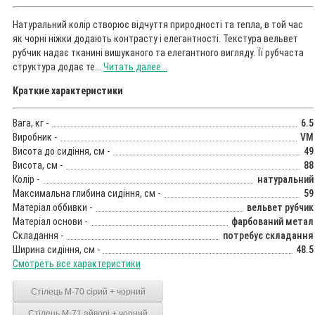
Натуральний колір створює відчуття природності та тепла, в той час
як чорні ніжки додають контрасту і елегантності. Текстура вельвет
рубчик надає тканині вишуканого та елегантного вигляду. Її рубчаста
структура додає те...
Читать далее...
Краткие характеристики
Вага, кг -
6.5
Виробник -
VM
Висота до сидіння, см -
49
Висота, см -
88
Колір -
натуральний
Максимальна глибина сидіння, см -
59
Матеріал оббивки -
вельвет рубчик
Матеріал основи -
фарбований метал
Складання -
потребує складання
Ширина сидіння, см -
48.5
Смотреть все характеристики
Стілець M-70 сірий + чорний
Стілець M-71 айворі + чорний