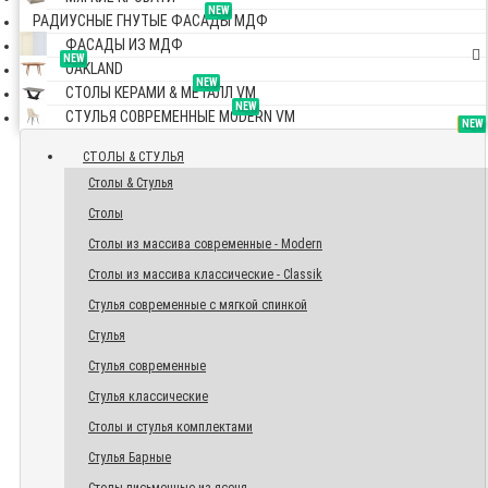
NEW
РАДИУСНЫЕ ГНУТЫЕ ФАСАДЫ МДФ
ФАСАДЫ ИЗ МДФ
NEW
OAKLAND
NEW
СТОЛЫ КЕРАМИ & МЕТАЛЛ VM
NEW
СТУЛЬЯ СОВРЕМЕННЫЕ MODERN VM
TOP
NEW
NEW
NEW
СТОЛЫ & СТУЛЬЯ
Столы & Стулья
Столы
Столы из массива современные - Modern
Столы из массива классические - Classik
Стулья современные с мягкой спинкой
Стулья
Стулья современные
Стулья классические
Столы и стулья комплектами
Стулья Барные