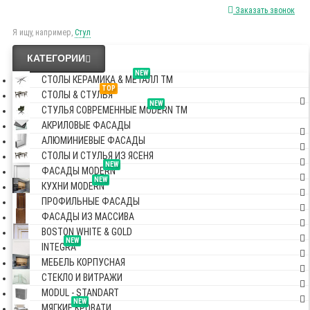
Заказать звонок
Я ищу, например,
Стул
КАТЕГОРИИ
NEW
СТОЛЫ КЕРАМИКА & МЕТАЛЛ TM
TOP
СТОЛЫ & СТУЛЬЯ
NEW
СТУЛЬЯ СОВРЕМЕННЫЕ MODERN TM
АКРИЛОВЫЕ ФАСАДЫ
АЛЮМИНИЕВЫЕ ФАСАДЫ
СТОЛЫ И СТУЛЬЯ ИЗ ЯСЕНЯ
NEW
ФАСАДЫ MODERN
NEW
КУХНИ MODERN
ПРОФИЛЬНЫЕ ФАСАДЫ
ФАСАДЫ ИЗ МАССИВА
BOSTON WHITE & GOLD
NEW
INTEGRA
МЕБЕЛЬ КОРПУСНАЯ
СТЕКЛО И ВИТРАЖИ
MODUL - STANDART
NEW
МЯГКИЕ КРОВАТИ