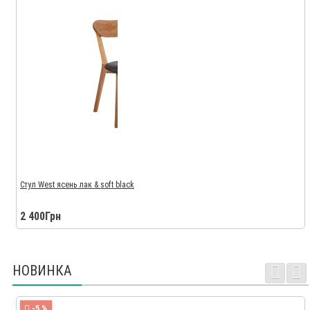
Стул West ясень лак & soft black
2 400Грн
НОВИНКА
-5 %