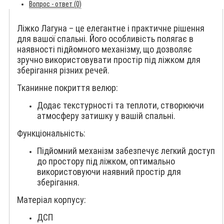
Вопрос - ответ (0)
Ліжко Лагуна – це елегантне і практичне рішення
для вашої спальні. Його особливість полягає в
наявності підйомного механізму, що дозволяє
зручно використовувати простір під ліжком для
зберігання різних речей.
Тканинне покриття велюр:
Додає текстурності та теплоти, створюючи
атмосферу затишку у вашій спальні.
Функціональність:
Підйомний механізм забезпечує легкий доступ
до простору під ліжком, оптимально
використовуючи наявний простір для
зберігання.
Матеріал корпусу:
ДСП