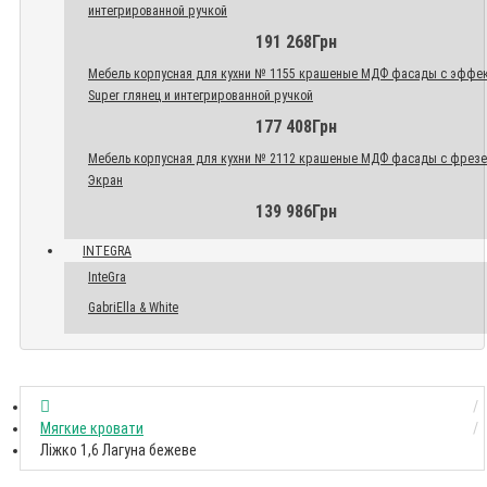
интегрированной ручкой
191 268Грн
Мебель корпусная для кухни № 1155 крашеные МДФ фасады с эффе
Super глянец и интегрированной ручкой
177 408Грн
Мебель корпусная для кухни № 2112 крашеные МДФ фасады с фрез
Экран
139 986Грн
INTEGRA
InteGra
GabriElla & White
Мягкие кровати
Ліжко 1,6 Лагуна бежеве