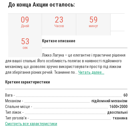
До конца Акции осталось:
0
9
2
3
5
9
Дней
Часов
минут
5
2
Краткое описание
сек
Ліжко Лагуна – це елегантне і практичне рішення
для вашої спальні. Його особливість полягає в наявності підйомного
механізму, що дозволяє зручно використовувати простір під ліжком
для зберігання різних речей. Тканинне по...
Читать далее...
Краткие характеристики
Вага -
60
Механізм -
підйомний механізм
Спальне місце -
1600×2000
Тип ліжок -
двоспальні
Тип узголів'я -
тканина
Смотреть все характеристики