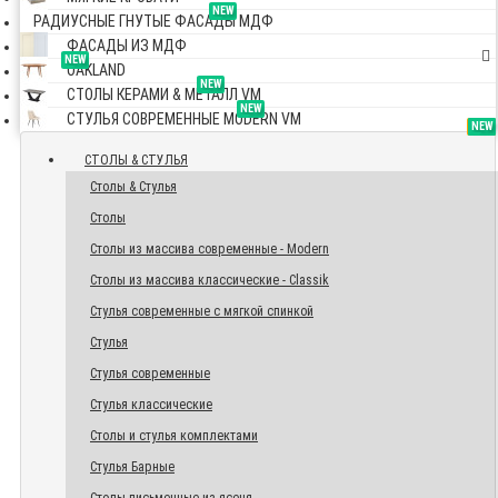
NEW
РАДИУСНЫЕ ГНУТЫЕ ФАСАДЫ МДФ
ФАСАДЫ ИЗ МДФ
NEW
OAKLAND
NEW
СТОЛЫ КЕРАМИ & МЕТАЛЛ VM
NEW
СТУЛЬЯ СОВРЕМЕННЫЕ MODERN VM
TOP
NEW
NEW
NEW
СТОЛЫ & СТУЛЬЯ
Столы & Стулья
Столы
Столы из массива современные - Modern
Столы из массива классические - Classik
Стулья современные с мягкой спинкой
Стулья
Стулья современные
Стулья классические
Столы и стулья комплектами
Стулья Барные