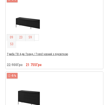
0
9
2
3
5
9
5
2
Тумба ТВ 4-дв Тренд / Trend чорний з підсвіткою
22 900Грн
21 755Грн
-5 %