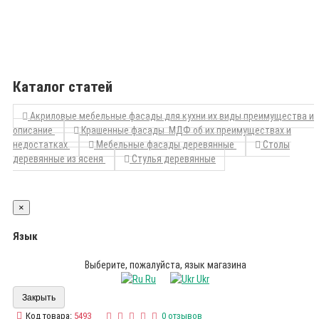
Каталог статей
Акриловые мебельные фасады для кухни их виды преимущества и
описание
Крашенные фасады МДФ об их преимуществах и
недостатках
Мебельные фасады деревянные
Столы
деревянные из ясеня
Стулья деревянные
×
Язык
Выберите, пожалуйста, язык магазина
Ru
Ukr
Закрыть
Код товара:
5493
0 отзывов