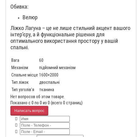
Обивка:
Велюр
Ліжко Лагуна – це не лише стильний акцент вашого
інтер’єру, а й функціональне рішення для
оптимального використання простору у вашій
спальні.
Вага
60
Механізм
підйомний механізм
Спальне місце
1600×2000
Тип ліжок
двоспальні
Тип узголів'я
тканина
Нет вопросов об этом товаре.
Показано с 0 по 0 из 0 (всего 0 страниц)
Написать вопрос