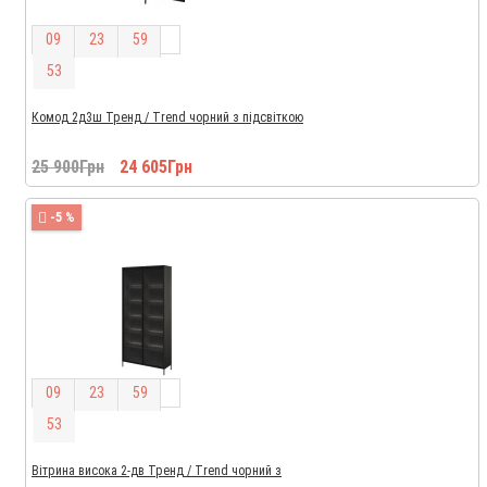
0
9
2
3
5
9
5
2
Комод 2д3ш Тренд / Trend чорний з підсвіткою
25 900Грн
24 605Грн
-5 %
0
9
2
3
5
9
5
2
Вітрина висока 2-дв Тренд / Trend чорний з