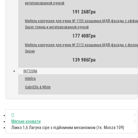
интегрированной ручкой
191 268Грн
Мебель корпусная для кухни № 1155 крашеные МДФ фасады с эффе
Super глянец и интегрированной ручкой
177 408Грн
Мебель корпусная для кухни № 2112 крашеные МДФ фасады с фрез
Экран
139 986Грн
INTEGRA
InteGra
GabriElla & White
Мягкие кровати
Ліжко 1,6 Лагуна сіре з підйомним механізмом (тк. Monza 109)