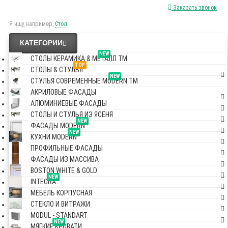
Заказать звонок
Я ищу, например,
Стол
КАТЕГОРИИ
NEW
СТОЛЫ КЕРАМИКА & МЕТАЛЛ TM
TOP
СТОЛЫ & СТУЛЬЯ
NEW
СТУЛЬЯ СОВРЕМЕННЫЕ MODERN TM
АКРИЛОВЫЕ ФАСАДЫ
АЛЮМИНИЕВЫЕ ФАСАДЫ
СТОЛЫ И СТУЛЬЯ ИЗ ЯСЕНЯ
NEW
ФАСАДЫ MODERN
NEW
КУХНИ MODERN
ПРОФИЛЬНЫЕ ФАСАДЫ
ФАСАДЫ ИЗ МАССИВА
BOSTON WHITE & GOLD
NEW
INTEGRA
МЕБЕЛЬ КОРПУСНАЯ
СТЕКЛО И ВИТРАЖИ
MODUL - STANDART
NEW
МЯГКИЕ КРОВАТИ