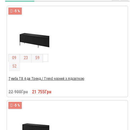
-5 %
0
9
2
3
5
9
5
1
Тумба ТВ 4-дв Тренд / Trend чорний з підсвіткою
22 900Грн
21 755Грн
-5 %