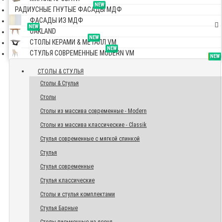
NEW
РАДИУСНЫЕ ГНУТЫЕ ФАСАДЫ МДФ
ФАСАДЫ ИЗ МДФ
NEW
OAKLAND
NEW
СТОЛЫ КЕРАМИ & МЕТАЛЛ VM
NEW
СТУЛЬЯ СОВРЕМЕННЫЕ MODERN VM
TOP
NEW
NEW
NEW
СТОЛЫ & СТУЛЬЯ
Столы & Стулья
Столы
Столы из массива современные - Modern
Столы из массива классические - Classik
Стулья современные с мягкой спинкой
Стулья
Стулья современные
Стулья классические
Столы и стулья комплектами
Стулья Барные