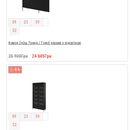
0
9
2
3
5
9
5
1
Комод 2д3ш Тренд / Trend чорний з підсвіткою
25 900Грн
24 605Грн
-5 %
0
9
2
3
5
9
5
1