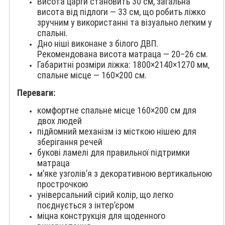
Висота царги становить 30 см, загальна
висота від підлоги — 33 см, що робить ліжко
зручним у використанні та візуально легким у
спальні.
Дно ніші виконане з білого ДВП.
Рекомендована висота матраца — 20–26 см.
Габаритні розміри ліжка: 1800×2140×1270 мм,
спальне місце — 160×200 см.
Переваги:
комфортне спальне місце 160×200 см для
двох людей
підйомний механізм із місткою нішею для
зберігання речей
букові ламелі для правильної підтримки
матраца
м’яке узголів’я з декоративною вертикальною
прострочкою
універсальний сірий колір, що легко
поєднується з інтер’єром
міцна конструкція для щоденного