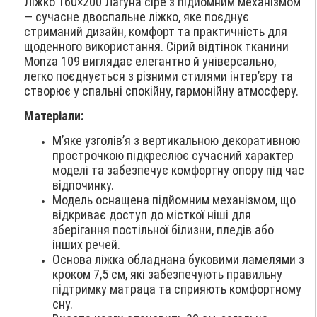
Ліжко 160×200 Лагуна сіре з підйомним механізмом
— сучасне двоспальне ліжко, яке поєднує
стриманий дизайн, комфорт та практичність для
щоденного використання. Сірий відтінок тканини
Monza 109 виглядає елегантно й універсально,
легко поєднується з різними стилями інтер’єру та
створює у спальні спокійну, гармонійну атмосферу.
Матеріали:
М’яке узголів’я з вертикальною декоративною
прострочкою підкреслює сучасний характер
моделі та забезпечує комфортну опору під час
відпочинку.
Модель оснащена підйомним механізмом, що
відкриває доступ до місткої ніші для
зберігання постільної білизни, пледів або
інших речей.
Основа ліжка обладнана буковими ламелями з
кроком 7,5 см, які забезпечують правильну
підтримку матраца та сприяють комфортному
сну.