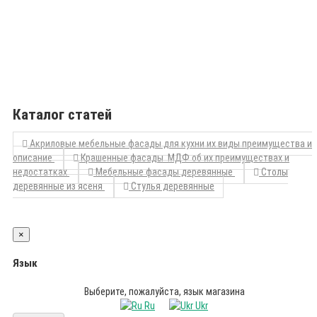
Каталог статей
Акриловые мебельные фасады для кухни их виды преимущества и
описание
Крашенные фасады МДФ об их преимуществах и
недостатках
Мебельные фасады деревянные
Столы
деревянные из ясеня
Стулья деревянные
×
Язык
Выберите, пожалуйста, язык магазина
Ru
Ukr