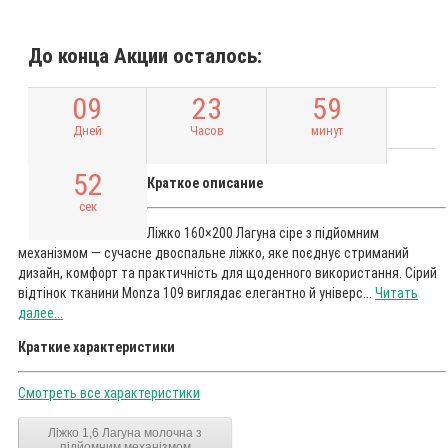
До конца Акции осталось:
0
9
2
3
5
9
Дней
Часов
минут
5
1
Краткое описание
сек
Ліжко 160×200 Лагуна сіре з підйомним
механізмом — сучасне двоспальне ліжко, яке поєднує стриманий
дизайн, комфорт та практичність для щоденного використання. Сірий
відтінок тканини Monza 109 виглядає елегантно й універс...
Читать
далее...
Краткие характеристики
Смотреть все характеристики
Ліжко 1,6 Лагуна молочна з
підйомним механізмом