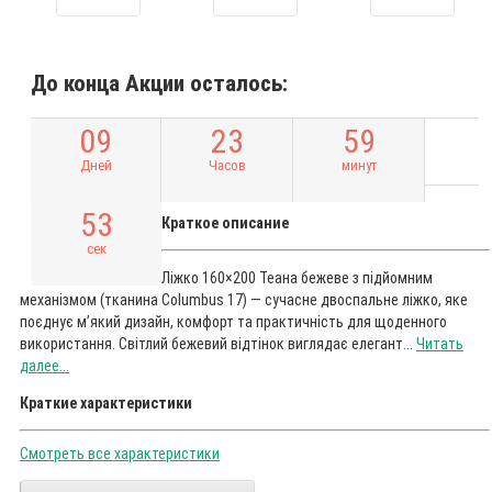
До конца Акции осталось:
0
9
2
3
5
9
Дней
Часов
минут
5
2
Краткое описание
сек
Ліжко 160×200 Теана бежеве з підйомним
механізмом (тканина Columbus 17) — сучасне двоспальне ліжко, яке
поєднує м’який дизайн, комфорт та практичність для щоденного
використання. Світлий бежевий відтінок виглядає елегант...
Читать
далее...
Краткие характеристики
Смотреть все характеристики