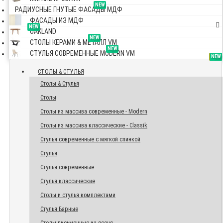
NEW
РАДИУСНЫЕ ГНУТЫЕ ФАСАДЫ МДФ
ФАСАДЫ ИЗ МДФ
NEW
OAKLAND
NEW
СТОЛЫ КЕРАМИ & МЕТАЛЛ VM
NEW
СТУЛЬЯ СОВРЕМЕННЫЕ MODERN VM
TOP
NEW
NEW
NEW
СТОЛЫ & СТУЛЬЯ
Столы & Стулья
Столы
Столы из массива современные - Modern
Столы из массива классические - Classik
Стулья современные с мягкой спинкой
Стулья
Стулья современные
Стулья классические
Столы и стулья комплектами
Стулья Барные