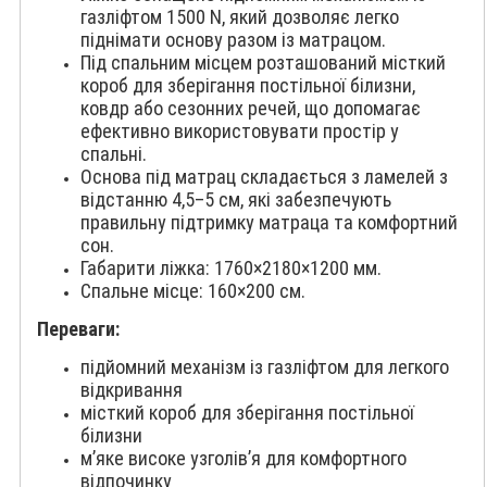
газліфтом 1500 N, який дозволяє легко
піднімати основу разом із матрацом.
Під спальним місцем розташований місткий
короб для зберігання постільної білизни,
ковдр або сезонних речей, що допомагає
ефективно використовувати простір у
спальні.
Основа під матрац складається з ламелей з
відстанню 4,5–5 см, які забезпечують
правильну підтримку матраца та комфортний
сон.
Габарити ліжка: 1760×2180×1200 мм.
Спальне місце: 160×200 см.
Переваги:
підйомний механізм із газліфтом для легкого
відкривання
місткий короб для зберігання постільної
білизни
м’яке високе узголів’я для комфортного
відпочинку