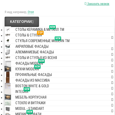
Заказать звонок
Я ищу, например,
Стол
КАТЕГОРИИ
NEW
СТОЛЫ КЕРАМИКА & МЕТАЛЛ TM
TOP
СТОЛЫ & СТУЛЬЯ
NEW
СТУЛЬЯ СОВРЕМЕННЫЕ MODERN TM
АКРИЛОВЫЕ ФАСАДЫ
АЛЮМИНИЕВЫЕ ФАСАДЫ
СТОЛЫ И СТУЛЬЯ ИЗ ЯСЕНЯ
NEW
ФАСАДЫ MODERN
NEW
КУХНИ MODERN
ПРОФИЛЬНЫЕ ФАСАДЫ
ФАСАДЫ ИЗ МАССИВА
BOSTON WHITE & GOLD
NEW
INTEGRA
МЕБЕЛЬ КОРПУСНАЯ
СТЕКЛО И ВИТРАЖИ
MODUL - STANDART
NEW
МЯГКИЕ КРОВАТИ