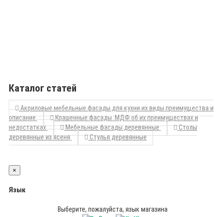
Каталог статей
Акриловые мебельные фасады для кухни их виды преимущества и
описание
Крашенные фасады МДФ об их преимуществах и
недостатках
Мебельные фасады деревянные
Столы
деревянные из ясеня
Стулья деревянные
×
Язык
Выберите, пожалуйста, язык магазина