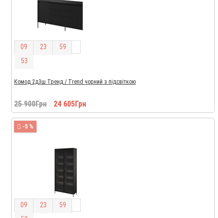
0
9
2
3
5
9
5
2
Комод 2д3ш Тренд / Trend чорний з підсвіткою
25 900Грн
24 605Грн
-5 %
0
9
2
3
5
9