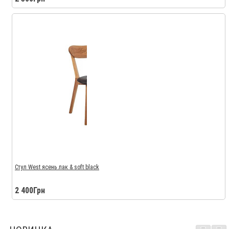
Стул West ясень лак & soft black
2 400Грн