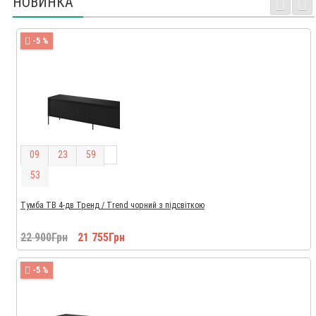
НОВИНКА
-5 %
0
9
2
3
5
9
5
2
Тумба ТВ 4-дв Тренд / Trend чорний з підсвіткою
22 900Грн
21 755Грн
-5 %