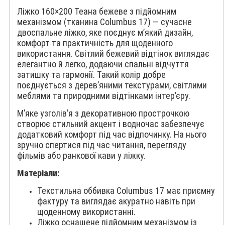
Ліжко 160×200 Теана бежеве з підйомним
механізмом (тканина Columbus 17) — сучасне
двоспальне ліжко, яке поєднує м’який дизайн,
комфорт та практичність для щоденного
використання. Світлий бежевий відтінок виглядає
елегантно й легко, додаючи спальні відчуття
затишку та гармонії. Такий колір добре
поєднується з дерев’яними текстурами, світлими
меблями та природними відтінками інтер’єру.
М’яке узголів’я з декоративною прострочкою
створює стильний акцент і водночас забезпечує
додатковий комфорт під час відпочинку. На нього
зручно спертися під час читання, перегляду
фільмів або ранкової кави у ліжку.
Матеріали:
Текстильна оббивка Columbus 17 має приємну
фактуру та виглядає акуратно навіть при
щоденному використанні.
Ліжко оснащене підйомним механізмом із