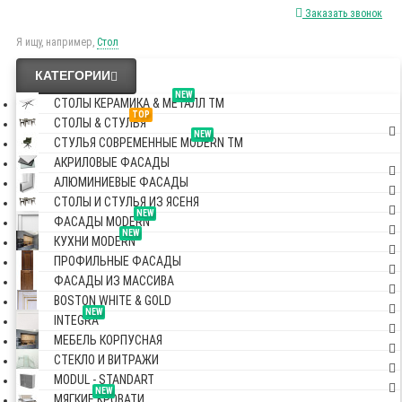
Заказать звонок
Я ищу, например,
Стол
КАТЕГОРИИ
NEW
СТОЛЫ КЕРАМИКА & МЕТАЛЛ TM
TOP
СТОЛЫ & СТУЛЬЯ
NEW
СТУЛЬЯ СОВРЕМЕННЫЕ MODERN TM
АКРИЛОВЫЕ ФАСАДЫ
АЛЮМИНИЕВЫЕ ФАСАДЫ
СТОЛЫ И СТУЛЬЯ ИЗ ЯСЕНЯ
NEW
ФАСАДЫ MODERN
NEW
КУХНИ MODERN
ПРОФИЛЬНЫЕ ФАСАДЫ
ФАСАДЫ ИЗ МАССИВА
BOSTON WHITE & GOLD
NEW
INTEGRA
МЕБЕЛЬ КОРПУСНАЯ
СТЕКЛО И ВИТРАЖИ
MODUL - STANDART
NEW
МЯГКИЕ КРОВАТИ