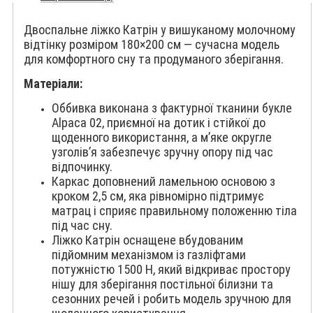
Двоспальне ліжко Катрін у вишуканому молочному
відтінку розміром 180×200 см — сучасна модель
для комфортного сну та продуманого зберігання.
Матеріали:
Оббивка виконана з фактурної тканини букле
Alpaca 02, приємної на дотик і стійкої до
щоденного використання, а м’яке округле
узголів’я забезпечує зручну опору під час
відпочинку.
Каркас доповнений ламельною основою з
кроком 2,5 см, яка рівномірно підтримує
матрац і сприяє правильному положенню тіла
під час сну.
Ліжко Катрін оснащене вбудованим
підйомним механізмом із газліфтами
потужністю 1500 Н, який відкриває простору
нішу для зберігання постільної білизни та
сезонних речей і робить модель зручною для