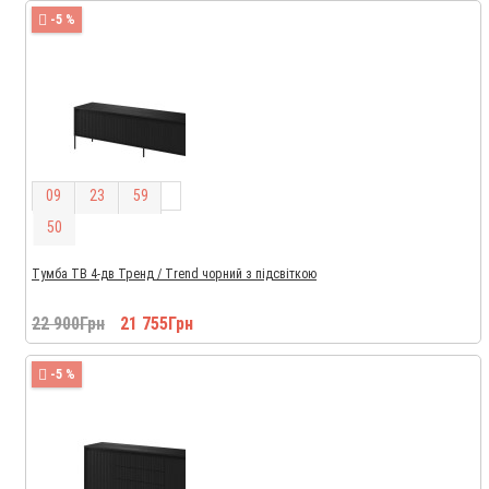
-5 %
0
9
2
3
5
9
5
0
Тумба ТВ 4-дв Тренд / Trend чорний з підсвіткою
22 900Грн
21 755Грн
-5 %