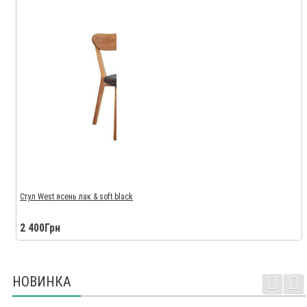
Стул West ясень лак & soft black
2 400Грн
НОВИНКА