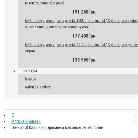
интегрированной ручкой
191 268Грн
Мебель корпусная для кухни № 1155 крашеные МДФ фасады с эффе
Super глянец и интегрированной ручкой
177 408Грн
Мебель корпусная для кухни № 2112 крашеные МДФ фасады с фрез
Экран
139 986Грн
INTEGRA
InteGra
GabriElla & White
Мягкие кровати
Ліжко 1,8 Катрін з підйомним механізмом молочне