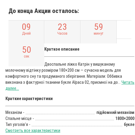
До конца Акции осталось:
0
9
2
3
5
9
Дней
Часов
минут
5
0
Краткое описание
сек
Двоспальне ліжко Катрін у вишуканому
молочному відтінку розміром 180×200 см — сучасна модель для
комфортного сну та продуманого зберігання. Матеріали: Оббивка
виконана з фактурної тканини букле Alpaca 02, приємної на до...
Читать
далее...
Краткие характеристики
Механізм -
підйомний механізм
Спальне місце -
1800×2000
Тип узголів'я -
букле
Смотреть все характеристики