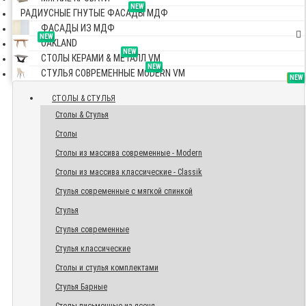
NEW
РАДИУСНЫЕ ГНУТЫЕ ФАСАДЫ МДФ
ФАСАДЫ ИЗ МДФ
NEW
OAKLAND
NEW
СТОЛЫ КЕРАМИ & МЕТАЛЛ VM
NEW
СТУЛЬЯ СОВРЕМЕННЫЕ MODERN VM
TOP
NEW
NEW
NEW
СТОЛЫ & СТУЛЬЯ
Столы & Стулья
Столы
Столы из массива современные - Modern
Столы из массива классические - Classik
Стулья современные с мягкой спинкой
Стулья
Стулья современные
Стулья классические
Столы и стулья комплектами
Стулья Барные