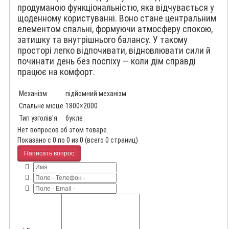
продуманою функціональністю, яка відчувається у
щоденному користуванні. Воно стане центральним
елементом спальні, формуючи атмосферу спокою,
затишку та внутрішнього балансу. У такому
просторі легко відпочивати, відновлювати сили й
починати день без поспіху — коли дім справді
працює на комфорт.
Механізм
підйомний механізм
Спальне місце
1800×2000
Тип узголів'я
букле
Нет вопросов об этом товаре.
Показано с 0 по 0 из 0 (всего 0 страниц)
Написать вопрос