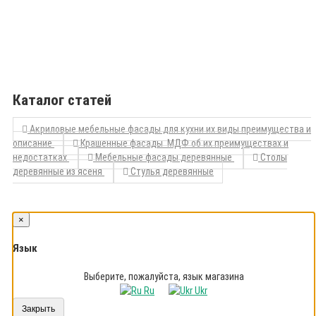
Каталог статей
Акриловые мебельные фасады для кухни их виды преимущества и
описание
Крашенные фасады МДФ об их преимуществах и
недостатках
Мебельные фасады деревянные
Столы
деревянные из ясеня
Стулья деревянные
×
Язык
Выберите, пожалуйста, язык магазина
Ru
Ukr
Закрыть