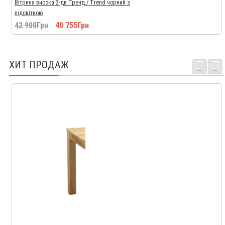
Вітрина висока 2-дв Тренд / Trend чорний з
підсвіткою
42 900Грн
40 755Грн
ХИТ ПРОДАЖ