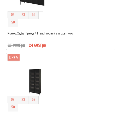
0
9
2
3
5
9
5
0
Комод 2д3ш Тренд / Trend чорний з підсвіткою
25 900Грн
24 605Грн
-5 %
0
9
2
3
5
9
5
0