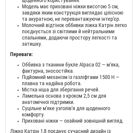
щоденного користування.
Модель має приховані ніжки висотою 5 см,
завдяки яким конструкція виглядає цілісною
та акуратною, не перевантажуючи інтер’єр.
Молочний відтінок оббивки ліжка Катрін легко
поєднується зі світлими й нейтральними
спальнями, додаючи простору легкості та
затишку.
Переваги:
Оббивка з тканини букле Alpaca 02 — м’яка,
фактурна, зносостійка.
Підйомний механізм із газліфтами 1500 Н —
плавна та надійна робота.
Містка ніша для зберігання речей.
Ламельна основа з кроком 2,5 см для
анатомічної підтримки.
Суцільне м’яке узголів’я для щоденного
комфорту.
Приховані ніжки — охайний зовнішній вигляд.
Ліжко Катрін 1,8 поєднує сучасний дизайн із