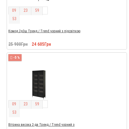
0
9
2
3
5
9
5
2
Комод 2д3ш Тренд / Trend чорний з підсвіткою
25 900Грн
24 605Грн
-5 %
0
9
2
3
5
9
5
2
Вітрина висока 2-дв Тренд / Trend чорний з