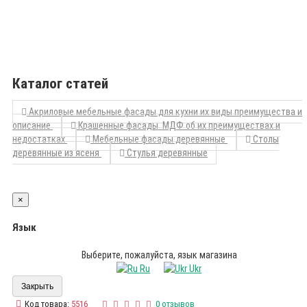
Каталог статей
Акриловые мебельные фасады для кухни их виды преимущества и
описание
Крашенные фасады МДФ об их преимуществах и
недостатках
Мебельные фасады деревянные
Столы
деревянные из ясеня
Стулья деревянные
×
Язык
Выберите, пожалуйста, язык магазина
Ru
Ukr
Закрыть
Код товара:
5516
0 отзывов