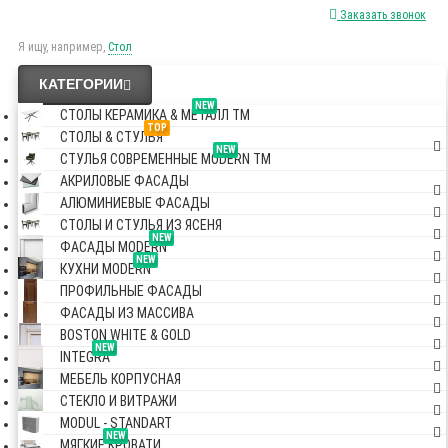
Заказать звонок
Я ищу, например,
Стол
КАТЕГОРИИ
NEW
СТОЛЫ КЕРАМИКА & МЕТАЛЛ TM
TOP
СТОЛЫ & СТУЛЬЯ
NEW
СТУЛЬЯ СОВРЕМЕННЫЕ MODERN TM
АКРИЛОВЫЕ ФАСАДЫ
АЛЮМИНИЕВЫЕ ФАСАДЫ
СТОЛЫ И СТУЛЬЯ ИЗ ЯСЕНЯ
NEW
ФАСАДЫ MODERN
NEW
КУХНИ MODERN
ПРОФИЛЬНЫЕ ФАСАДЫ
ФАСАДЫ ИЗ МАССИВА
BOSTON WHITE & GOLD
NEW
INTEGRA
МЕБЕЛЬ КОРПУСНАЯ
СТЕКЛО И ВИТРАЖИ
MODUL - STANDART
NEW
МЯГКИЕ КРОВАТИ