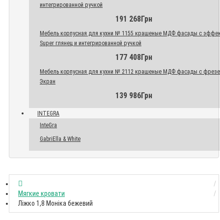
интегрированной ручкой
191 268Грн
Мебель корпусная для кухни № 1155 крашеные МДФ фасады с эффе
Super глянец и интегрированной ручкой
177 408Грн
Мебель корпусная для кухни № 2112 крашеные МДФ фасады с фрез
Экран
139 986Грн
INTEGRA
InteGra
GabriElla & White
Мягкие кровати
Ліжко 1,8 Моніка бежевий