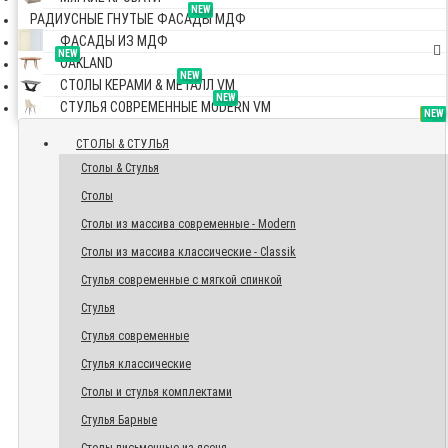
NEW
РАДИУСНЫЕ ГНУТЫЕ ФАСАДЫ МДФ
ФАСАДЫ ИЗ МДФ
NEW
OAKLAND
NEW
СТОЛЫ КЕРАМИ & МЕТАЛЛ VM
NEW
СТУЛЬЯ СОВРЕМЕННЫЕ MODERN VM
TOP
NEW
NEW
NEW
СТОЛЫ & СТУЛЬЯ
Столы & Стулья
Столы
Столы из массива современные - Modern
Столы из массива классические - Classik
Стулья современные с мягкой спинкой
Стулья
Стулья современные
Стулья классические
Столы и стулья комплектами
Стулья Барные