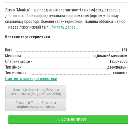
Ліжко “Моніка” – це поєднання елегантності та комфорту, створене
для того, щоб ви насолоджувалися спокоєм і комфортом у вашому
спальному просторі. Основні характеристики: Тканина оббивки: Велюр
– надає ліжку ніжний та п...
Читать далее...
Краткие характеристики
Вага -
161
Механізм -
підйомний механізм
Спальне місце -
1800×2000
Тип ліжок -
двоспальні
Тип узголів'я -
тканина
Смотреть все характеристики
Ліжко 1,8 Легасі з підйомним
механізмом (Magic velvet 2250)
Ліжко 1,8 Теана бежеве з
підйомним механізмом
ЕСТЬ ВОПРОС?