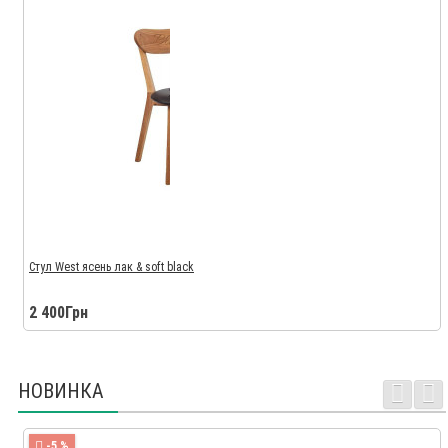
Стул West ясень лак & soft black
2 400Грн
НОВИНКА
-5 %