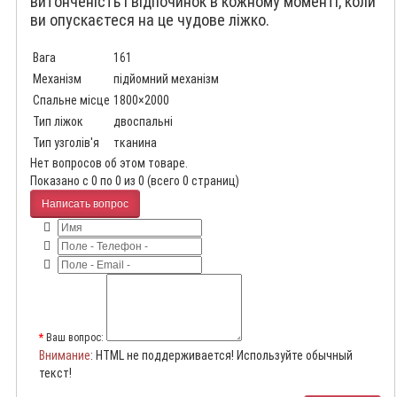
витонченість і відпочинок в кожному моменті, коли
ви опускаєтеся на це чудове ліжко.
Вага
161
Механізм
підйомний механізм
Спальне місце
1800×2000
Тип ліжок
двоспальні
Тип узголів'я
тканина
Нет вопросов об этом товаре.
Показано с 0 по 0 из 0 (всего 0 страниц)
Написать вопрос
Ваш вопрос:
Внимание
: HTML не поддерживается! Используйте обычный
текст!