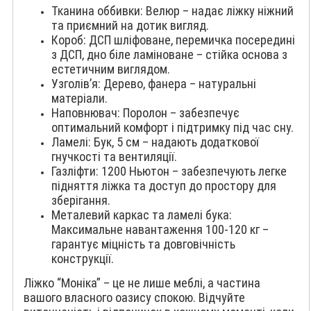
Тканина оббивки: Велюр – надає ліжку ніжний
та приємний на дотик вигляд.
Короб: ДСП шліфоване, перемичка посередині
з ДСП, дно біле ламіноване – стійка основа з
естетичним виглядом.
Узголів’я: Дерево, фанера – натуральні
матеріали.
Наповнювач: Поролон – забезпечує
оптимальний комфорт і підтримку під час сну.
Ламелі: Бук, 5 см – надають додаткової
гнучкості та вентиляції.
Газліфти: 1200 Ньютон – забезпечують легке
підняття ліжка та доступ до простору для
зберігання.
Металевий каркас та ламелі бука:
Максимальне навантаження 100-120 кг –
гарантує міцність та довговічність
конструкції.
Ліжко “Моніка” – це не лише меблі, а частина
вашого власного оазису спокою. Відчуйте