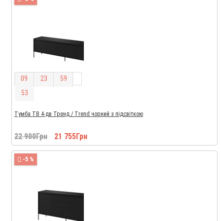
0
9
2
3
5
9
5
2
Тумба ТВ 4-дв Тренд / Trend чорний з підсвіткою
22 900Грн
21 755Грн
-5 %