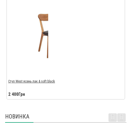
Стул West ясень лак & soft black
2 400Грн
НОВИНКА