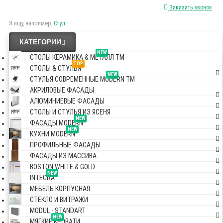
Заказать звонок
Я ищу, например,
Стул
КАТЕГОРИИ
NEW
СТОЛЫ КЕРАМИКА & МЕТАЛЛ TM
TOP
СТОЛЫ & СТУЛЬЯ
NEW
СТУЛЬЯ СОВРЕМЕННЫЕ MODERN TM
АКРИЛОВЫЕ ФАСАДЫ
АЛЮМИНИЕВЫЕ ФАСАДЫ
СТОЛЫ И СТУЛЬЯ ИЗ ЯСЕНЯ
NEW
ФАСАДЫ MODERN
NEW
КУХНИ MODERN
ПРОФИЛЬНЫЕ ФАСАДЫ
ФАСАДЫ ИЗ МАССИВА
BOSTON WHITE & GOLD
NEW
INTEGRA
МЕБЕЛЬ КОРПУСНАЯ
СТЕКЛО И ВИТРАЖИ
MODUL - STANDART
NEW
МЯГКИЕ КРОВАТИ