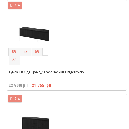
-5 %
0
9
2
3
5
9
5
2
Тумба ТВ 4-дв Тренд / Trend чорний з підсвіткою
22 900Грн
21 755Грн
-5 %