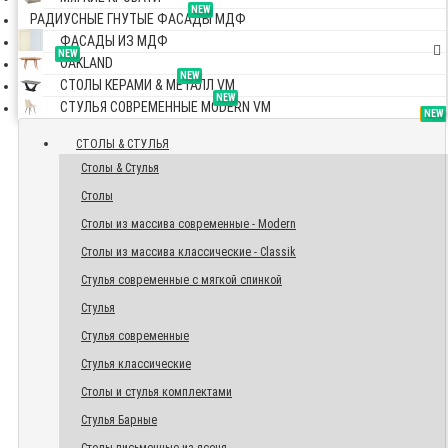
NEW
РАДИУСНЫЕ ГНУТЫЕ ФАСАДЫ МДФ
ФАСАДЫ ИЗ МДФ
NEW
OAKLAND
NEW
СТОЛЫ КЕРАМИ & МЕТАЛЛ VM
NEW
СТУЛЬЯ СОВРЕМЕННЫЕ MODERN VM
TOP
NEW
NEW
NEW
СТОЛЫ & СТУЛЬЯ
Столы & Стулья
Столы
Столы из массива современные - Modern
Столы из массива классические - Classik
Стулья современные с мягкой спинкой
Стулья
Стулья современные
Стулья классические
Столы и стулья комплектами
Стулья Барные