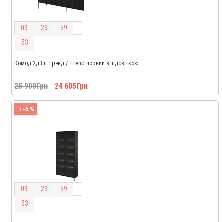
0
9
2
3
5
9
5
2
Комод 2д3ш Тренд / Trend чорний з підсвіткою
25 900Грн
24 605Грн
-5 %
0
9
2
3
5
9
5
2