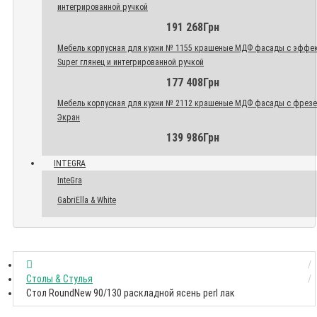
интегрированной ручкой
191 268Грн
Мебель корпусная для кухни № 1155 крашеные МДФ фасады с эффе
Super глянец и интегрированной ручкой
177 408Грн
Мебель корпусная для кухни № 2112 крашеные МДФ фасады с фрез
Экран
139 986Грн
INTEGRA
InteGra
GabriElla & White
Столы & Стулья
Стол RoundNew 90/130 раскладной ясень perl лак