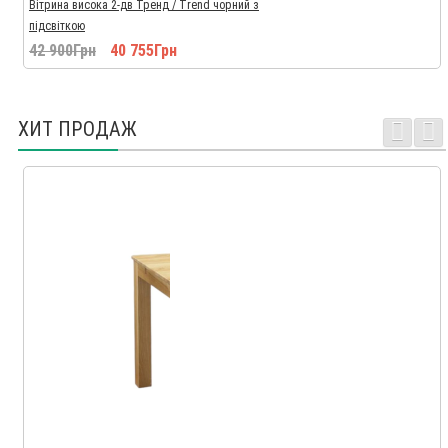
Вітрина висока 2-дв Тренд / Trend чорний з
підсвіткою
42 900Грн
40 755Грн
ХИТ ПРОДАЖ