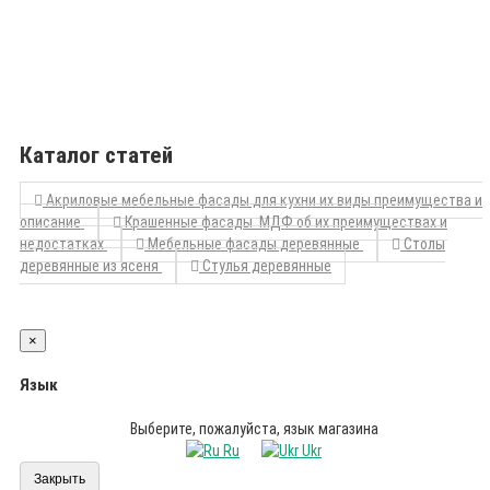
Каталог статей
Акриловые мебельные фасады для кухни их виды преимущества и
описание
Крашенные фасады МДФ об их преимуществах и
недостатках
Мебельные фасады деревянные
Столы
деревянные из ясеня
Стулья деревянные
×
Язык
Выберите, пожалуйста, язык магазина
Ru
Ukr
Закрыть