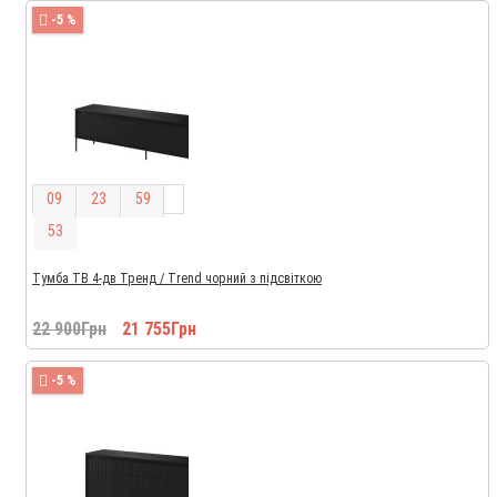
-5 %
0
9
2
3
5
9
5
2
Тумба ТВ 4-дв Тренд / Trend чорний з підсвіткою
22 900Грн
21 755Грн
-5 %