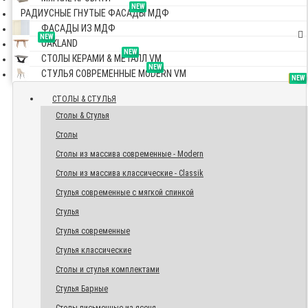
NEW
РАДИУСНЫЕ ГНУТЫЕ ФАСАДЫ МДФ
ФАСАДЫ ИЗ МДФ
NEW
OAKLAND
NEW
СТОЛЫ КЕРАМИ & МЕТАЛЛ VM
NEW
СТУЛЬЯ СОВРЕМЕННЫЕ MODERN VM
TOP
NEW
NEW
NEW
СТОЛЫ & СТУЛЬЯ
Столы & Стулья
Столы
Столы из массива современные - Modern
Столы из массива классические - Classik
Стулья современные с мягкой спинкой
Стулья
Стулья современные
Стулья классические
Столы и стулья комплектами
Стулья Барные