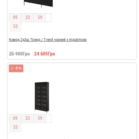
0
9
2
3
5
9
5
2
Комод 2д3ш Тренд / Trend чорний з підсвіткою
25 900Грн
24 605Грн
-5 %
0
9
2
3
5
9
5
2