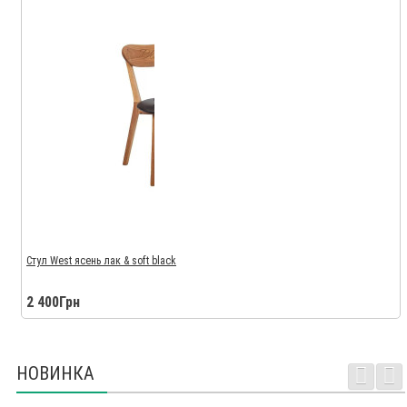
Стул West ясень лак & soft black
2 400Грн
НОВИНКА