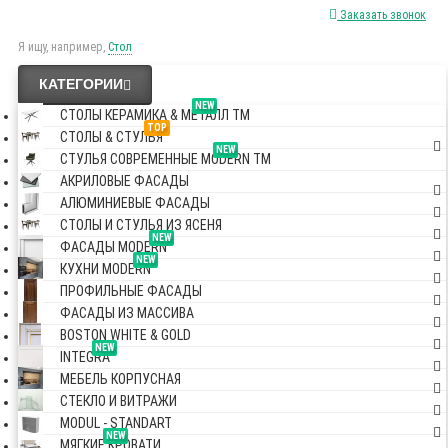
Заказать звонок
Я ищу, например,
Стол
КАТЕГОРИИ
NEW
СТОЛЫ КЕРАМИКА & МЕТАЛЛ TM
TOP
СТОЛЫ & СТУЛЬЯ
NEW
СТУЛЬЯ СОВРЕМЕННЫЕ MODERN TM
АКРИЛОВЫЕ ФАСАДЫ
АЛЮМИНИЕВЫЕ ФАСАДЫ
СТОЛЫ И СТУЛЬЯ ИЗ ЯСЕНЯ
NEW
ФАСАДЫ MODERN
NEW
КУХНИ MODERN
ПРОФИЛЬНЫЕ ФАСАДЫ
ФАСАДЫ ИЗ МАССИВА
BOSTON WHITE & GOLD
NEW
INTEGRA
МЕБЕЛЬ КОРПУСНАЯ
СТЕКЛО И ВИТРАЖИ
MODUL - STANDART
NEW
МЯГКИЕ КРОВАТИ