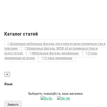
Каталог статей
Акриловые мебельные фасады для кухни их виды преимущества и
описание
Крашенные фасады МДФ об их преимуществах и
недостатках
Мебельные фасады деревянные
Столы
деревянные из ясеня
Стулья деревянные
×
Язык
Выберите, пожалуйста, язык магазина
Ru
Ukr
Закрыть