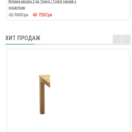
Вітрина висока 2-дв Тренд / Trend чорний з
підсвіткою
42 900Грн
40 755Грн
ХИТ ПРОДАЖ