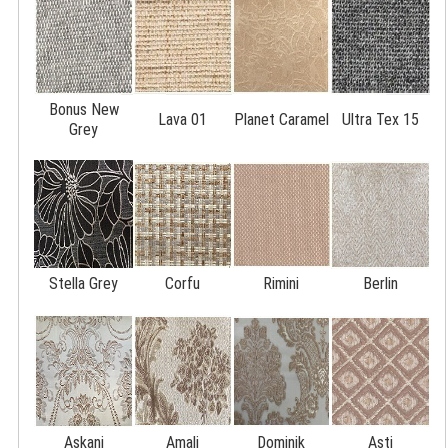
Bonus New
Lava 01
Planet Caramel
Ultra Tex 15
Grey
Stella Grey
Corfu
Rimini
Berlin
Askani
Amali
Dominik
Asti