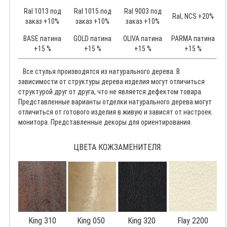
Ral 1013 под
Ral 1015 под
Ral 9003 под
Ral, NCS +20%
заказ +10%
заказ +10%
заказ +10%
BASE патина
GOLD патина
OLIVA патина
PARMA патина
+15 %
+15 %
+15 %
+15 %
Все стулья производятся из натурального дерева. В
зависимости от структуры дерева изделия могут отличиться
структурой друг от друга, что не является дефектом товара.
Представленные варианты отделки натурального дерева могут
отличиться от готового изделия в живую и зависят от настроек
монитора. Представленные декоры для ориентирования.
ЦВЕТА КОЖЗАМЕНИТЕЛЯ:
King 310
King 050
King 320
Flay 2200