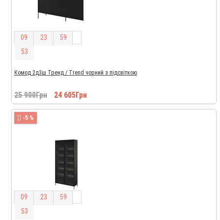
0
9
2
3
5
9
5
2
Комод 2д3ш Тренд / Trend чорний з підсвіткою
25 900Грн
24 605Грн
-5 %
0
9
2
3
5
9
5
2