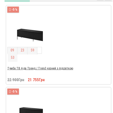
-5 %
0
9
2
3
5
9
5
2
Тумба ТВ 4-дв Тренд / Trend чорний з підсвіткою
22 900Грн
21 755Грн
-5 %