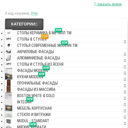
Заказать звонок
Я ищу, например,
Стол
КАТЕГОРИИ
NEW
СТОЛЫ КЕРАМИКА & МЕТАЛЛ TM
TOP
СТОЛЫ & СТУЛЬЯ
NEW
СТУЛЬЯ СОВРЕМЕННЫЕ MODERN TM
АКРИЛОВЫЕ ФАСАДЫ
АЛЮМИНИЕВЫЕ ФАСАДЫ
СТОЛЫ И СТУЛЬЯ ИЗ ЯСЕНЯ
NEW
ФАСАДЫ MODERN
NEW
КУХНИ MODERN
ПРОФИЛЬНЫЕ ФАСАДЫ
ФАСАДЫ ИЗ МАССИВА
BOSTON WHITE & GOLD
NEW
INTEGRA
МЕБЕЛЬ КОРПУСНАЯ
СТЕКЛО И ВИТРАЖИ
MODUL - STANDART
NEW
МЯГКИЕ КРОВАТИ