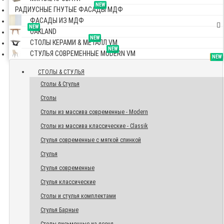
NEW
РАДИУСНЫЕ ГНУТЫЕ ФАСАДЫ МДФ
ФАСАДЫ ИЗ МДФ
NEW
OAKLAND
NEW
СТОЛЫ КЕРАМИ & МЕТАЛЛ VM
NEW
СТУЛЬЯ СОВРЕМЕННЫЕ MODERN VM
TOP
NEW
NEW
NEW
СТОЛЫ & СТУЛЬЯ
Столы & Стулья
Столы
Столы из массива современные - Modern
Столы из массива классические - Classik
Стулья современные с мягкой спинкой
Стулья
Стулья современные
Стулья классические
Столы и стулья комплектами
Стулья Барные