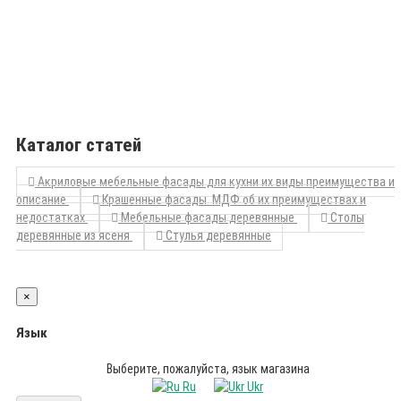
Каталог статей
Акриловые мебельные фасады для кухни их виды преимущества и
описание
Крашенные фасады МДФ об их преимуществах и
недостатках
Мебельные фасады деревянные
Столы
деревянные из ясеня
Стулья деревянные
×
Язык
Выберите, пожалуйста, язык магазина
Ru
Ukr