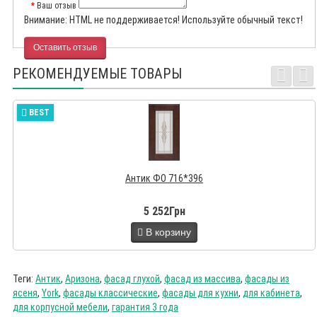
Ваш отзыв
Внимание:
HTML не поддерживается! Используйте обычный текст!
Оставить отзыв
РЕКОМЕНДУЕМЫЕ ТОВАРЫ
BEST
Антик ФO 716*396
5 252Грн
В корзину
Теги:
Антик
,
Аризона
,
фасад глухой
,
фасад из массива
,
фасады из
ясеня
,
York
,
фасады классические
,
фасады для кухни
,
для кабинета
,
для корпусной мебели
,
гарантия 3 года