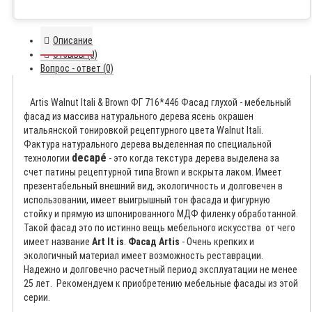
Описание
Отзывы (0)
Вопрос - ответ (0)
Artis Walnut Itali & Brown ФГ 716*446
Фасад глухой - мебельный
фасад из массива натурального дерева ясень окрашен
итальянской тонировкой рецептурного цвета Walnut Itali.
Фактура натурального дерева выделенная по специальной
decapé
технологии
- это когда текстура дерева выделена за
счет патины рецептурной типа Brown и вскрыта лаком. Имеет
презентабельный внешний вид, экологичность и долговечен в
использовании, имеет выигрышный тон фасада и фигурную
стойку и прямую из шпонированного МДФ филенку обработанной.
Такой фасад это по истинно вещь мебельного искусства от чего
имеет название
Art It is
.
Фасад Artis
-
Очень крепких и
экологичный материал имеет возможность реставрации.
Надежно и долговечно расчетный период эксплуатации не менее
25 лет. Рекомендуем к приобретению мебельные фасады из этой
серии.