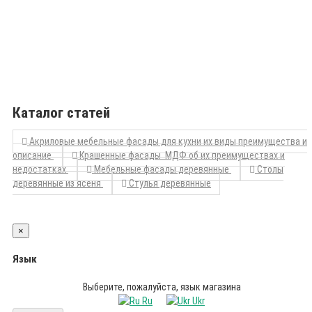
Каталог статей
Акриловые мебельные фасады для кухни их виды преимущества и
описание
Крашенные фасады МДФ об их преимуществах и
недостатках
Мебельные фасады деревянные
Столы
деревянные из ясеня
Стулья деревянные
×
Язык
Выберите, пожалуйста, язык магазина
Ru
Ukr