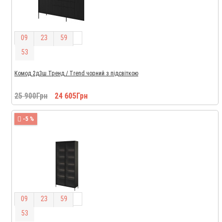
0
9
2
3
5
9
5
2
Комод 2д3ш Тренд / Trend чорний з підсвіткою
25 900Грн
24 605Грн
-5 %
0
9
2
3
5
9
5
2