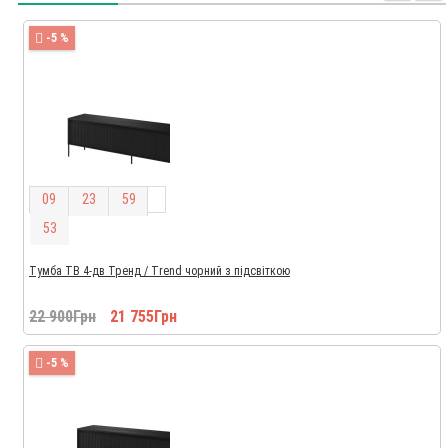
-5 %
0
9
2
3
5
9
5
2
Тумба ТВ 4-дв Тренд / Trend чорний з підсвіткою
22 900Грн
21 755Грн
-5 %