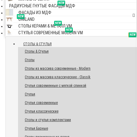
NEW
РАДИУСНЫЕ ГНУТЫЕ ФАСАДЫ МДФ
ФАСАДЫ ИЗ МДФ
NEW
OAKLAND
NEW
СТОЛЫ КЕРАМИ & МЕТАЛЛ VM
NEW
СТУЛЬЯ СОВРЕМЕННЫЕ MODERN VM
TOP
NEW
NEW
NEW
СТОЛЫ & СТУЛЬЯ
Столы & Стулья
Столы
Столы из массива современные - Modern
Столы из массива классические - Classik
Стулья современные с мягкой спинкой
Стулья
Стулья современные
Стулья классические
Столы и стулья комплектами
Стулья Барные