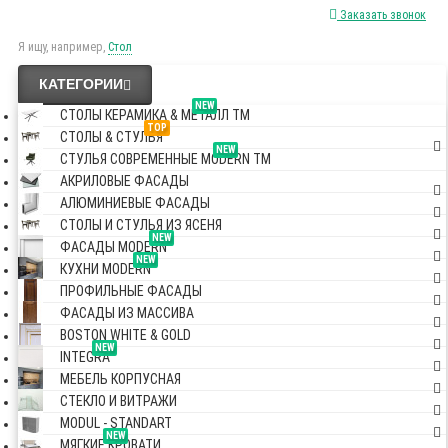
Заказать звонок
Я ищу, например,
Стол
КАТЕГОРИИ
NEW
СТОЛЫ КЕРАМИКА & МЕТАЛЛ TM
TOP
СТОЛЫ & СТУЛЬЯ
NEW
СТУЛЬЯ СОВРЕМЕННЫЕ MODERN TM
АКРИЛОВЫЕ ФАСАДЫ
АЛЮМИНИЕВЫЕ ФАСАДЫ
СТОЛЫ И СТУЛЬЯ ИЗ ЯСЕНЯ
NEW
ФАСАДЫ MODERN
NEW
КУХНИ MODERN
ПРОФИЛЬНЫЕ ФАСАДЫ
ФАСАДЫ ИЗ МАССИВА
BOSTON WHITE & GOLD
NEW
INTEGRA
МЕБЕЛЬ КОРПУСНАЯ
СТЕКЛО И ВИТРАЖИ
MODUL - STANDART
NEW
МЯГКИЕ КРОВАТИ