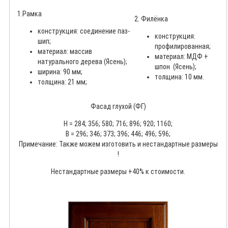
1.Рамка
2. Филёнка
конструкция: соединение паз-
конструкция:
шип;
профилированная;
материал: массив
материал: МДФ +
натурального дерева (Ясень);
шпон (Ясень);
ширина: 90 мм;
толщина: 10 мм.
толщина: 21 мм;
Фасад глухой (ФГ)
Н = 284; 356; 580; 716; 896; 920; 1160;
В = 296; 346; 373; 396; 446; 496; 596;
Примечание: Также можем изготовить и нестандартные размеры
!
Нестандартные размеры +40% к стоимости.