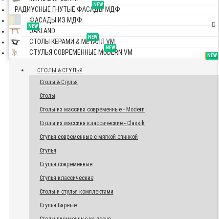
NEW
РАДИУСНЫЕ ГНУТЫЕ ФАСАДЫ МДФ
ФАСАДЫ ИЗ МДФ
NEW
OAKLAND
NEW
СТОЛЫ КЕРАМИ & МЕТАЛЛ VM
NEW
СТУЛЬЯ СОВРЕМЕННЫЕ MODERN VM
TOP
NEW
NEW
NEW
СТОЛЫ & СТУЛЬЯ
Столы & Стулья
Столы
Столы из массива современные - Modern
Столы из массива классические - Classik
Стулья современные с мягкой спинкой
Стулья
Стулья современные
Стулья классические
Столы и стулья комплектами
Стулья Барные