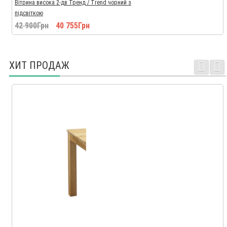
Вітрина висока 2-дв Тренд / Trend чорний з
підсвіткою
42 900Грн
40 755Грн
ХИТ ПРОДАЖ