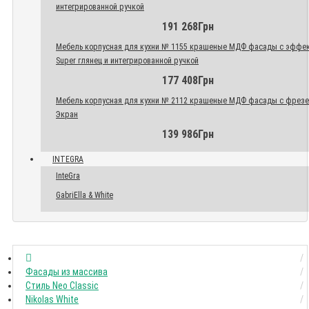
интегрированной ручкой
191 268Грн
Мебель корпусная для кухни № 1155 крашеные МДФ фасады с эффе
Super глянец и интегрированной ручкой
177 408Грн
Мебель корпусная для кухни № 2112 крашеные МДФ фасады с фрез
Экран
139 986Грн
INTEGRA
InteGra
GabriElla & White
Фасады из массива
Стиль Neo Classic
Nikolas White