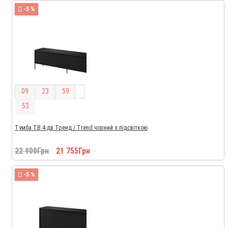
-5 %
0
9
2
3
5
9
5
2
Тумба ТВ 4-дв Тренд / Trend чорний з підсвіткою
22 900Грн
21 755Грн
-5 %