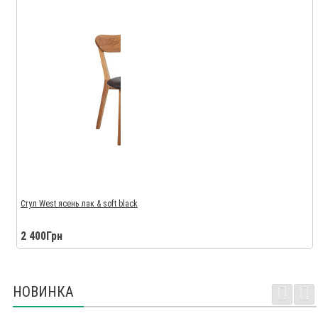
Стул West ясень лак & soft black
2 400Грн
НОВИНКА