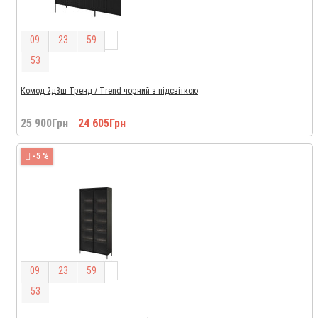
0
9
2
3
5
9
5
2
Комод 2д3ш Тренд / Trend чорний з підсвіткою
25 900Грн
24 605Грн
-5 %
0
9
2
3
5
9
5
2