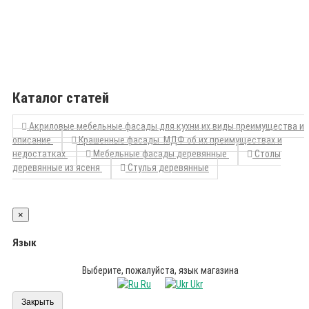
Каталог статей
Акриловые мебельные фасады для кухни их виды преимущества и
описание
Крашенные фасады МДФ об их преимуществах и
недостатках
Мебельные фасады деревянные
Столы
деревянные из ясеня
Стулья деревянные
×
Язык
Выберите, пожалуйста, язык магазина
Ru
Ukr
Закрыть