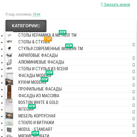
Заказать звонок
Я ищу, например,
Стол
КАТЕГОРИИ
NEW
СТОЛЫ КЕРАМИКА & МЕТАЛЛ TM
TOP
СТОЛЫ & СТУЛЬЯ
NEW
СТУЛЬЯ СОВРЕМЕННЫЕ MODERN TM
АКРИЛОВЫЕ ФАСАДЫ
АЛЮМИНИЕВЫЕ ФАСАДЫ
СТОЛЫ И СТУЛЬЯ ИЗ ЯСЕНЯ
NEW
ФАСАДЫ MODERN
NEW
КУХНИ MODERN
ПРОФИЛЬНЫЕ ФАСАДЫ
ФАСАДЫ ИЗ МАССИВА
BOSTON WHITE & GOLD
NEW
INTEGRA
МЕБЕЛЬ КОРПУСНАЯ
СТЕКЛО И ВИТРАЖИ
MODUL - STANDART
NEW
МЯГКИЕ КРОВАТИ