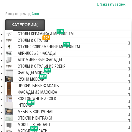
Заказать звонок
Я ищу, например,
Стол
КАТЕГОРИИ
NEW
СТОЛЫ КЕРАМИКА & МЕТАЛЛ TM
TOP
СТОЛЫ & СТУЛЬЯ
NEW
СТУЛЬЯ СОВРЕМЕННЫЕ MODERN TM
АКРИЛОВЫЕ ФАСАДЫ
АЛЮМИНИЕВЫЕ ФАСАДЫ
СТОЛЫ И СТУЛЬЯ ИЗ ЯСЕНЯ
NEW
ФАСАДЫ MODERN
NEW
КУХНИ MODERN
ПРОФИЛЬНЫЕ ФАСАДЫ
ФАСАДЫ ИЗ МАССИВА
BOSTON WHITE & GOLD
NEW
INTEGRA
МЕБЕЛЬ КОРПУСНАЯ
СТЕКЛО И ВИТРАЖИ
MODUL - STANDART
NEW
МЯГКИЕ КРОВАТИ