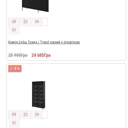
0
9
2
3
5
9
5
0
Комод 2д3ш Тренд / Trend чорний з підсвіткою
25 900Грн
24 605Грн
-5 %
0
9
2
3
5
9
5
0