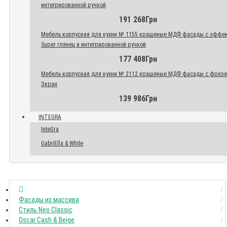
интегрированной ручкой
191 268Грн
Мебель корпусная для кухни № 1155 крашеные МДФ фасады с эффе
Super глянец и интегрированной ручкой
177 408Грн
Мебель корпусная для кухни № 2112 крашеные МДФ фасады с фрез
Экран
139 986Грн
INTEGRA
InteGra
GabriElla & White
Фасады из массива
Стиль Neo Classic
Oscar Cash & Beige