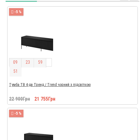
-5 %
0
9
2
3
5
9
5
0
Тумба ТВ 4-дв Тренд / Trend чорний з підсвіткою
22 900Грн
21 755Грн
-5 %