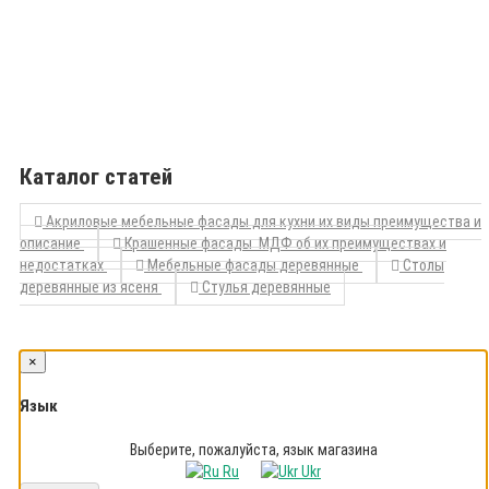
Каталог статей
Акриловые мебельные фасады для кухни их виды преимущества и
описание
Крашенные фасады МДФ об их преимуществах и
недостатках
Мебельные фасады деревянные
Столы
деревянные из ясеня
Стулья деревянные
×
Язык
Выберите, пожалуйста, язык магазина
Ru
Ukr