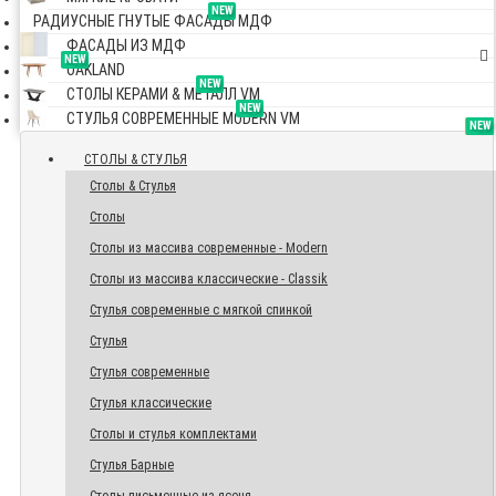
NEW
РАДИУСНЫЕ ГНУТЫЕ ФАСАДЫ МДФ
ФАСАДЫ ИЗ МДФ
NEW
OAKLAND
NEW
СТОЛЫ КЕРАМИ & МЕТАЛЛ VM
NEW
СТУЛЬЯ СОВРЕМЕННЫЕ MODERN VM
TOP
NEW
NEW
NEW
СТОЛЫ & СТУЛЬЯ
Столы & Стулья
Столы
Столы из массива современные - Modern
Столы из массива классические - Classik
Стулья современные с мягкой спинкой
Стулья
Стулья современные
Стулья классические
Столы и стулья комплектами
Стулья Барные