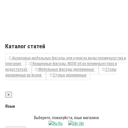
Каталог статей
Акриловые мебельные фасады для кухни их виды преимущества и
описание
Крашенные фасады МДФ об их преимуществах и
недостатках
Мебельные фасады деревянные
Столы
деревянные из ясеня
Стулья деревянные
×
Язык
Выберите, пожалуйста, язык магазина
Ru
Ukr