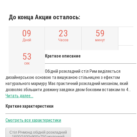
До конца Акции осталось:
0
9
2
3
5
9
Дней
Часов
минут
5
2
Краткое описание
сек
Обідній розкладний стіл Рим виділяється
дизайнерською основою та вишуканою стільницею з ефектом
натурального мармуру. Має практичний розкладний механізм, який
дозволяє збільшити довжину завдяки двом боковим вставкам по 4...
Читать далее...
Краткие характеристики
Смотреть все характеристики
Стіл Річмонд обідній розкладний
1600/2400х900х750 молочний