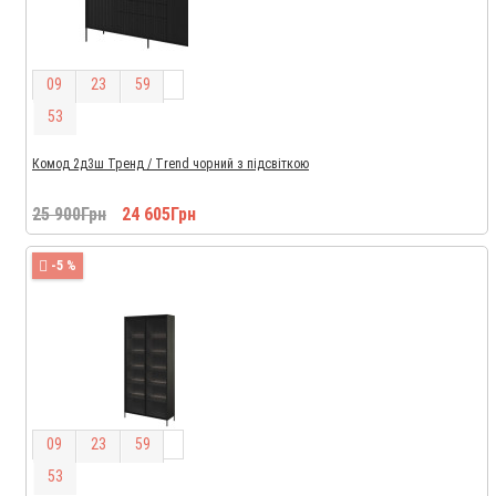
0
9
2
3
5
9
5
2
Комод 2д3ш Тренд / Trend чорний з підсвіткою
25 900Грн
24 605Грн
-5 %
0
9
2
3
5
9
5
2