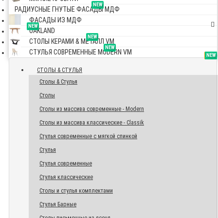
NEW
РАДИУСНЫЕ ГНУТЫЕ ФАСАДЫ МДФ
ФАСАДЫ ИЗ МДФ
NEW
OAKLAND
NEW
СТОЛЫ КЕРАМИ & МЕТАЛЛ VM
NEW
СТУЛЬЯ СОВРЕМЕННЫЕ MODERN VM
TOP
NEW
NEW
NEW
СТОЛЫ & СТУЛЬЯ
Столы & Стулья
Столы
Столы из массива современные - Modern
Столы из массива классические - Classik
Стулья современные с мягкой спинкой
Стулья
Стулья современные
Стулья классические
Столы и стулья комплектами
Стулья Барные