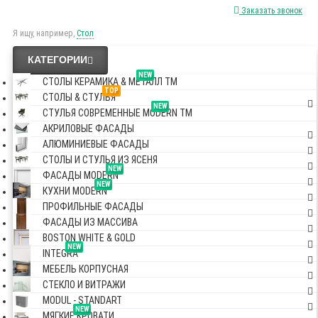
Заказать звонок
Я ищу, например,
Стол
КАТЕГОРИИ
NEW
СТОЛЫ КЕРАМИКА & МЕТАЛЛ TM
TOP
СТОЛЫ & СТУЛЬЯ
NEW
СТУЛЬЯ СОВРЕМЕННЫЕ MODERN TM
АКРИЛОВЫЕ ФАСАДЫ
АЛЮМИНИЕВЫЕ ФАСАДЫ
СТОЛЫ И СТУЛЬЯ ИЗ ЯСЕНЯ
NEW
ФАСАДЫ MODERN
NEW
КУХНИ MODERN
ПРОФИЛЬНЫЕ ФАСАДЫ
ФАСАДЫ ИЗ МАССИВА
BOSTON WHITE & GOLD
NEW
INTEGRA
МЕБЕЛЬ КОРПУСНАЯ
СТЕКЛО И ВИТРАЖИ
MODUL - STANDART
NEW
МЯГКИЕ КРОВАТИ