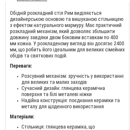
Обідній розкладний стіл Рим виділяється
дизайнерською основою та вишуканою стільницею
з ефектом натурального мармуру. Має практичний
розкладний механізм, який дозволяє збільшити
довжину завдяки двом боковим вставкам по 400
мм кожна. У розкладеному вигляді він досягає 2400
мм, що робить його ідеальним для великих сімейних
обідів та святкових подій.
Переваги:
Розсувний механізм: зручність у використанні
для великих та малих заходів
Сучасний дизайн: глянцева керамічна
поверхня та білі металеві ніжки
Надійна конструкція: поєднання кераміки та
металу для щоденного використання
Матеріали:
Стільниця: глянцева кераміка, що