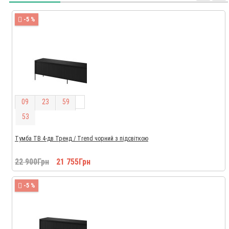
-5 %
0
9
2
3
5
9
5
2
Тумба ТВ 4-дв Тренд / Trend чорний з підсвіткою
22 900Грн
21 755Грн
-5 %