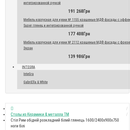
интегрированной ручкой
191 268Грн
Мебель корпусная для кухни № 1155 крашеные МДФ фасады с эффе
Super глянец и интегрированной ручкой
177 408Грн
Мебель корпусная для кухни № 2112 крашеные МДФ фасады с фрез
Экран
139 986Грн
INTEGRA
InteGra
GabriElla & White
Столы из Керамики & металла TM
Стіл Рим обідній розкладний білий глянець 1600/2400x900x750
ноги білі