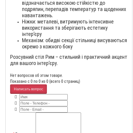
відзначається високою стійкістю до
подряпин, перепадів температур та щоденних
навантажень.
Ніжки: металеві, витримують інтенсивне
використання та зберігають естетику
інтер’єру
Механізм: обидві секції стільниці висуваються
окремо з кожного боку
Розсувний стіл Рим – стильний і практичний акцент
для вашого інтер’єру.
Нет вопросов об этом товаре.
Показано с 0 по 0 из 0 (всего 0 страниц)
Написать вопрос