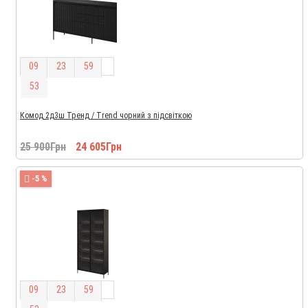
0
9
2
3
5
9
5
2
Комод 2д3ш Тренд / Trend чорний з підсвіткою
25 900Грн
24 605Грн
-5 %
0
9
2
3
5
9