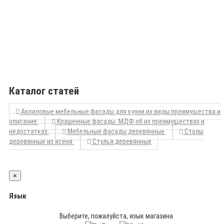
Каталог статей
Акриловые мебельные фасады для кухни их виды преимущества и
описание
Крашенные фасады МДФ об их преимуществах и
недостатках
Мебельные фасады деревянные
Столы
деревянные из ясеня
Стулья деревянные
×
Язык
Выберите, пожалуйста, язык магазина