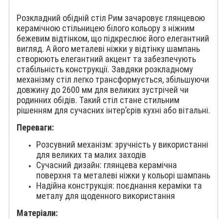
Розкладний обідній стіл Рим зачаровує глянцевою
керамічною стільницею білого кольору з ніжним
бежевим відтінком, що підкреслює його елегантний
вигляд. А його металеві ніжки у відтінку шампань
створюють елегантний акцент та забезпечують
стабільність конструкції. Завдяки розкладному
механізму стіл легко трансформується, збільшуючи
довжину до 2600 мм для великих зустрічей чи
родинних обідів. Такий стіл стане стильним
рішенням для сучасних інтер’єрів кухні або вітальні.
Переваги:
Розсувний механізм: зручність у використанні
для великих та малих заходів
Сучасний дизайн: глянцева керамічна
поверхня та металеві ніжки у кольорі шампань
Надійна конструкція: поєднання кераміки та
металу для щоденного використання
Матеріали: