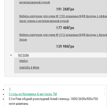
интегрированной ручкой
191 268Грн
Мебель корпусная для кухни № 1155 крашеные МДФ фасады с эффе
Super глянец и интегрированной ручкой
177 408Грн
Мебель корпусная для кухни № 2112 крашеные МДФ фасады с фрез
Экран
139 986Грн
INTEGRA
InteGra
GabriElla & White
Столы из Керамики & металла TM
Стіл Рим обідній розкладний білий глянець 1800/2600x900x750
ноги шампань