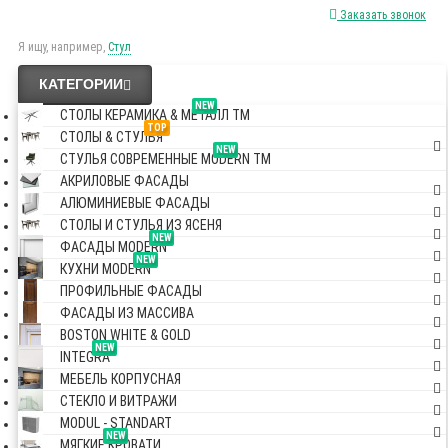
Заказать звонок
Я ищу, например,
Стул
КАТЕГОРИИ
NEW
СТОЛЫ КЕРАМИКА & МЕТАЛЛ TM
TOP
СТОЛЫ & СТУЛЬЯ
NEW
СТУЛЬЯ СОВРЕМЕННЫЕ MODERN TM
АКРИЛОВЫЕ ФАСАДЫ
АЛЮМИНИЕВЫЕ ФАСАДЫ
СТОЛЫ И СТУЛЬЯ ИЗ ЯСЕНЯ
NEW
ФАСАДЫ MODERN
NEW
КУХНИ MODERN
ПРОФИЛЬНЫЕ ФАСАДЫ
ФАСАДЫ ИЗ МАССИВА
BOSTON WHITE & GOLD
NEW
INTEGRA
МЕБЕЛЬ КОРПУСНАЯ
СТЕКЛО И ВИТРАЖИ
MODUL - STANDART
NEW
МЯГКИЕ КРОВАТИ