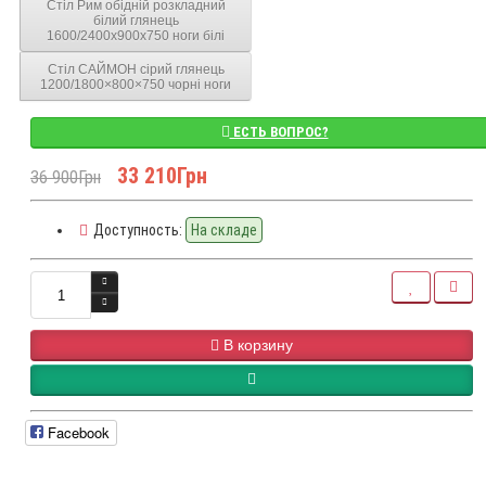
Стіл Рим обідній розкладний
білий глянець
1600/2400x900x750 ноги білі
Стіл САЙМОН сірий глянець
1200/1800×800×750 чорні ноги
ЕСТЬ ВОПРОС?
33 210Грн
36 900Грн
Доступность:
На складе
В корзину
Facebook