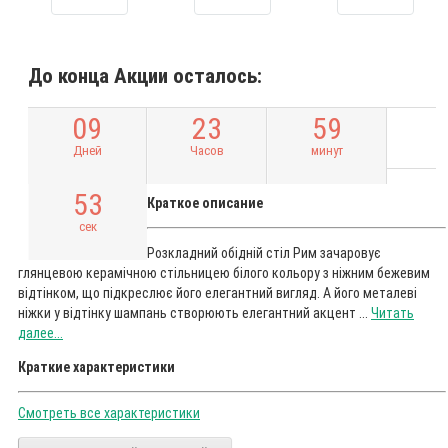
До конца Акции осталось:
0
9
2
3
5
9
Дней
Часов
минут
5
2
Краткое описание
сек
Розкладний обідній стіл Рим зачаровує
глянцевою керамічною стільницею білого кольору з ніжним бежевим
відтінком, що підкреслює його елегантний вигляд. А його металеві
ніжки у відтінку шампань створюють елегантний акцент ...
Читать
далее...
Краткие характеристики
Смотреть все характеристики