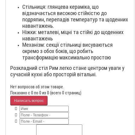
Стільниця: глянцева кераміка, що
відзначається високою стійкістю до
подряпин, перепадів температур та щоденних
навантажень.
Ніжки: металеві, міцні та стійкі до щоденних
навантажень
Механізм: секції стільниці висуваються
окремо з обох боків, що робить
трансформацію максимально простою
Розкладний стіл Рим легко стане центром уваги у
сучасній кухні або просторій вітальні.
Нет вопросов об этом товаре.
Показано с 0 по 0 из 0 (всего 0 страниц)
Написать вопрос