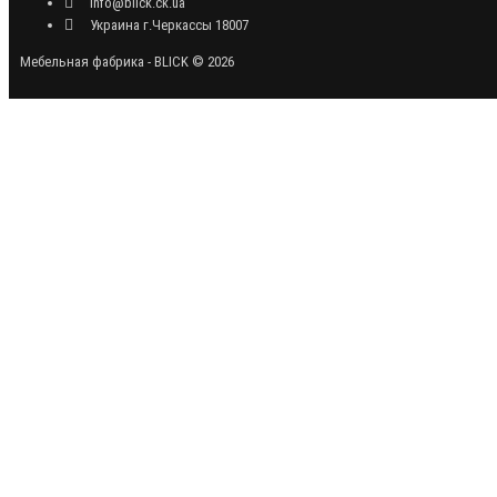
info@blick.ck.ua
Украина г.Черкассы 18007
Мебельная фабрика - BLICK © 2026