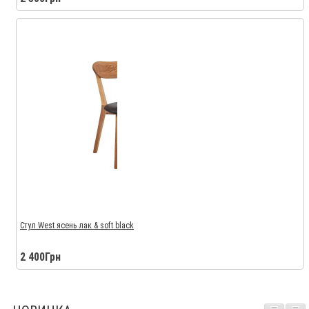
Стул West ясень лак & soft black
2 400Грн