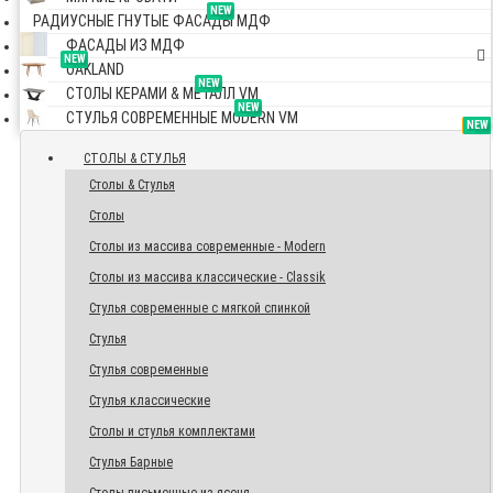
NEW
РАДИУСНЫЕ ГНУТЫЕ ФАСАДЫ МДФ
ФАСАДЫ ИЗ МДФ
NEW
OAKLAND
NEW
СТОЛЫ КЕРАМИ & МЕТАЛЛ VM
NEW
СТУЛЬЯ СОВРЕМЕННЫЕ MODERN VM
TOP
NEW
NEW
NEW
СТОЛЫ & СТУЛЬЯ
Столы & Стулья
Столы
Столы из массива современные - Modern
Столы из массива классические - Classik
Стулья современные с мягкой спинкой
Стулья
Стулья современные
Стулья классические
Столы и стулья комплектами
Стулья Барные