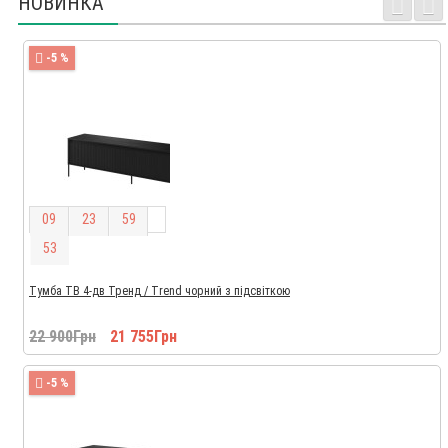
НОВИНКА
-5 %
0
9
2
3
5
9
5
2
Тумба ТВ 4-дв Тренд / Trend чорний з підсвіткою
22 900Грн
21 755Грн
-5 %