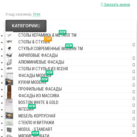
Заказать звонок
Я ищу, например,
Стол
КАТЕГОРИИ
NEW
СТОЛЫ КЕРАМИКА & МЕТАЛЛ TM
TOP
СТОЛЫ & СТУЛЬЯ
NEW
СТУЛЬЯ СОВРЕМЕННЫЕ MODERN TM
АКРИЛОВЫЕ ФАСАДЫ
АЛЮМИНИЕВЫЕ ФАСАДЫ
СТОЛЫ И СТУЛЬЯ ИЗ ЯСЕНЯ
NEW
ФАСАДЫ MODERN
NEW
КУХНИ MODERN
ПРОФИЛЬНЫЕ ФАСАДЫ
ФАСАДЫ ИЗ МАССИВА
BOSTON WHITE & GOLD
NEW
INTEGRA
МЕБЕЛЬ КОРПУСНАЯ
СТЕКЛО И ВИТРАЖИ
MODUL - STANDART
NEW
МЯГКИЕ КРОВАТИ