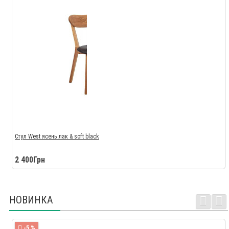
Стул West ясень лак & soft black
2 400Грн
НОВИНКА
-5 %