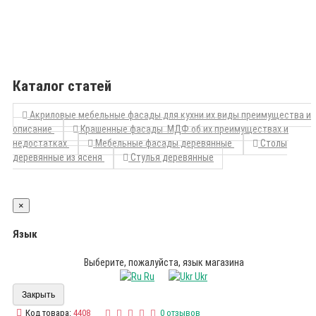
Каталог статей
Акриловые мебельные фасады для кухни их виды преимущества и
описание
Крашенные фасады МДФ об их преимуществах и
недостатках
Мебельные фасады деревянные
Столы
деревянные из ясеня
Стулья деревянные
×
Язык
Выберите, пожалуйста, язык магазина
Ru
Ukr
Закрыть
Код товара:
4408
0 отзывов