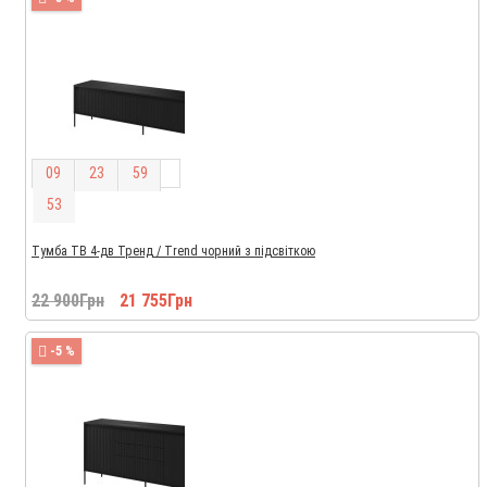
0
9
2
3
5
9
5
2
Тумба ТВ 4-дв Тренд / Trend чорний з підсвіткою
22 900Грн
21 755Грн
-5 %