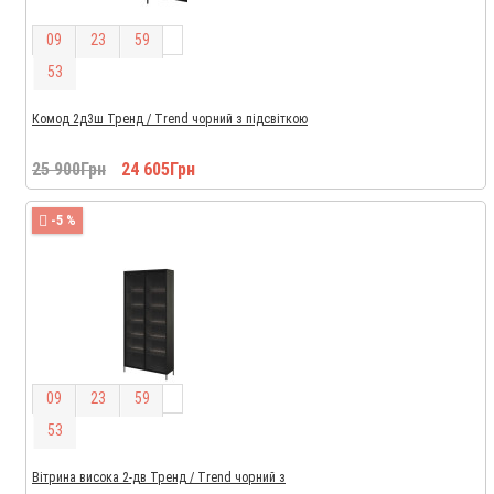
0
9
2
3
5
9
5
2
Комод 2д3ш Тренд / Trend чорний з підсвіткою
25 900Грн
24 605Грн
-5 %
0
9
2
3
5
9
5
2
Вітрина висока 2-дв Тренд / Trend чорний з