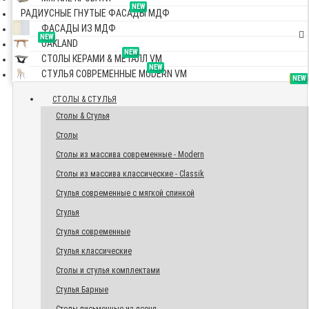
NEW
РАДИУСНЫЕ ГНУТЫЕ ФАСАДЫ МДФ
ФАСАДЫ ИЗ МДФ
NEW
OAKLAND
NEW
СТОЛЫ КЕРАМИ & МЕТАЛЛ VM
NEW
СТУЛЬЯ СОВРЕМЕННЫЕ MODERN VM
TOP
NEW
NEW
NEW
СТОЛЫ & СТУЛЬЯ
Столы & Стулья
Столы
Столы из массива современные - Modern
Столы из массива классические - Classik
Стулья современные с мягкой спинкой
Стулья
Стулья современные
Стулья классические
Столы и стулья комплектами
Стулья Барные