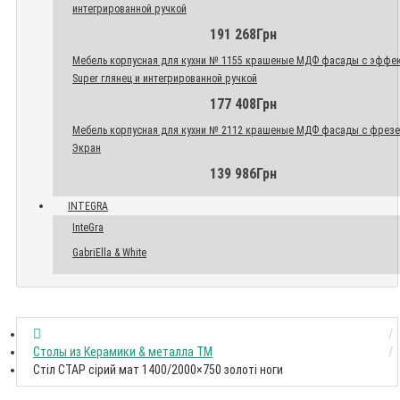
интегрированной ручкой
191 268Грн
Мебель корпусная для кухни № 1155 крашеные МДФ фасады с эффе
Super глянец и интегрированной ручкой
177 408Грн
Мебель корпусная для кухни № 2112 крашеные МДФ фасады с фрез
Экран
139 986Грн
INTEGRA
InteGra
GabriElla & White
Столы из Керамики & металла TM
Стіл СТАР сірий мат 1400/2000×750 золоті ноги