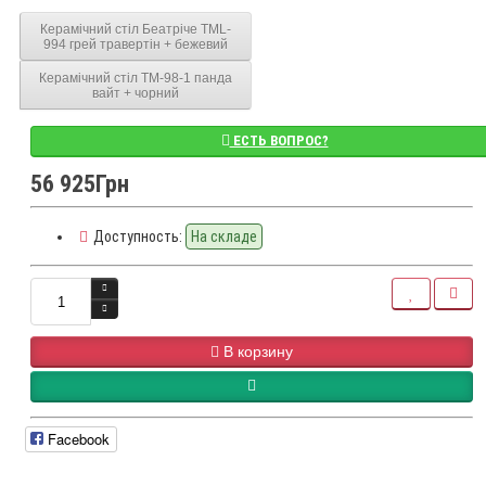
Керамічний стіл Беатріче TML-
994 грей травертін + бежевий
Керамічний стіл TM-98-1 панда
вайт + чорний
ЕСТЬ ВОПРОС?
56 925Грн
Доступность:
На складе
В корзину
Facebook