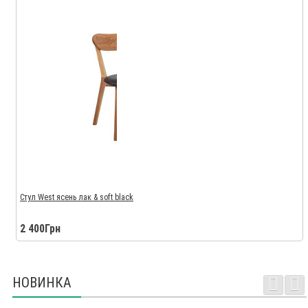
Стул West ясень лак & soft black
2 400Грн
НОВИНКА