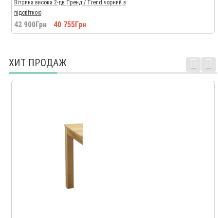
Вітрина висока 2-дв Тренд / Trend чорний з
підсвіткою
42 900Грн
40 755Грн
ХИТ ПРОДАЖ