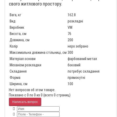
свого житлового простору.
Вага, кг
162.8
Вид
розкладні
Виробник
VM
Висота, см
76
Довжина, см
200
Колір
неро зебрано
Максимальна довжина стільниці, см
300
Матеріал основи
фарбований метал
Механізм розкладки
боковий
Складання
потребує складання
Форма
прямокутні
Ширина, см
100
Нет вопросов об этом товаре.
Показано с 0 по 0 из 0 (всего 0 страниц)
Написать вопрос