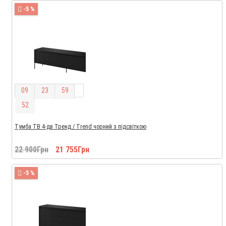
-5 %
0
9
2
3
5
9
5
1
Тумба ТВ 4-дв Тренд / Trend чорний з підсвіткою
22 900Грн
21 755Грн
-5 %