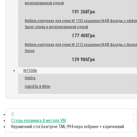
интегрированной ручкой
191 268Грн
Мебель корпусная для кухни № 1155 крашеные МДФ фасады с эффе
Super глянец и интегрированной ручкой
177 408Грн
Мебель корпусная для кухни № 2112 крашеные МДФ фасады с фрез
Экран
139 986Грн
INTEGRA
InteGra
GabriElla & White
Столы керамика & металл VM
Керамічний стіл Беатріче TML-994 неро зебрано + коричневий