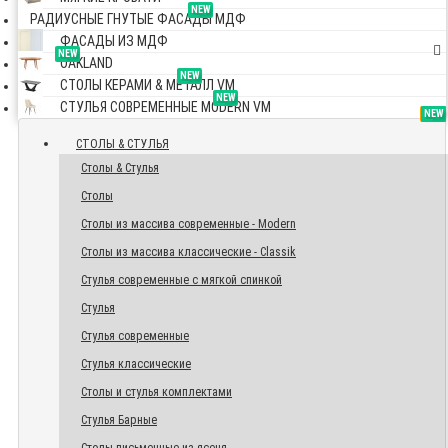
NEW
РАДИУСНЫЕ ГНУТЫЕ ФАСАДЫ МДФ
ФАСАДЫ ИЗ МДФ
NEW
OAKLAND
NEW
СТОЛЫ КЕРАМИ & МЕТАЛЛ VM
NEW
СТУЛЬЯ СОВРЕМЕННЫЕ MODERN VM
TOP
NEW
NEW
NEW
СТОЛЫ & СТУЛЬЯ
Столы & Стулья
Столы
Столы из массива современные - Modern
Столы из массива классические - Classik
Стулья современные с мягкой спинкой
Стулья
Стулья современные
Стулья классические
Столы и стулья комплектами
Стулья Барные