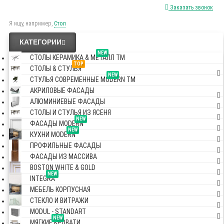
Заказать звонок
Я ищу, например,
Стол
КАТЕГОРИИ
NEW
СТОЛЫ КЕРАМИКА & МЕТАЛЛ TM
TOP
СТОЛЫ & СТУЛЬЯ
NEW
СТУЛЬЯ СОВРЕМЕННЫЕ MODERN TM
АКРИЛОВЫЕ ФАСАДЫ
АЛЮМИНИЕВЫЕ ФАСАДЫ
СТОЛЫ И СТУЛЬЯ ИЗ ЯСЕНЯ
NEW
ФАСАДЫ MODERN
NEW
КУХНИ MODERN
ПРОФИЛЬНЫЕ ФАСАДЫ
ФАСАДЫ ИЗ МАССИВА
BOSTON WHITE & GOLD
NEW
INTEGRA
МЕБЕЛЬ КОРПУСНАЯ
СТЕКЛО И ВИТРАЖИ
MODUL - STANDART
NEW
МЯГКИЕ КРОВАТИ