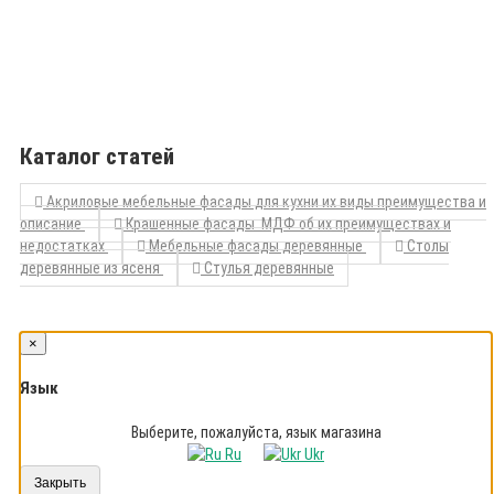
Каталог статей
Акриловые мебельные фасады для кухни их виды преимущества и
описание
Крашенные фасады МДФ об их преимуществах и
недостатках
Мебельные фасады деревянные
Столы
деревянные из ясеня
Стулья деревянные
×
Язык
Выберите, пожалуйста, язык магазина
Ru
Ukr
Закрыть