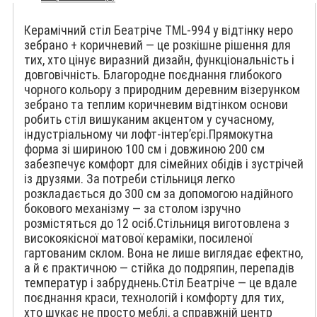
Керамічний стіл Беатріче TML-994 у відтінку неро
зебрано + коричневий — це розкішне рішення для
тих, хто цінує виразний дизайн, функціональність і
довговічність. Благородне поєднання глибокого
чорного кольору з природним деревним візерунком
зебрано та теплим коричневим відтінком основи
робить стіл вишуканим акцентом у сучасному,
індустріальному чи лофт-інтер’єрі.Прямокутна
форма зі шириною 100 см і довжиною 200 см
забезпечує комфорт для сімейних обідів і зустрічей
із друзями. За потреби стільниця легко
розкладається до 300 см за допомогою надійного
бокового механізму — за столом ізручно
розмістяться до 12 осіб.Стільниця виготовлена з
високоякісної матової кераміки, посиленої
гартованим склом. Вона не лише виглядає ефектно,
а й є практичною — стійка до подряпин, перепадів
температур і забруднень.Стіл Беатріче — це вдале
поєднання краси, технологій і комфорту для тих,
хто шукає не просто меблі, а справжній центр