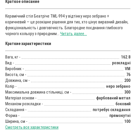
Краткое описание
Керамічний стіл Беатріче TML-994 у відтінку неро зебрано +
коричневий — це розкішне рішення для тих, хто цінує виразний дизайн,
функціональність і довговічність. Благородне поєднання глибокого
чорного кольору з природним...
Читать далее...
Краткие характеристики
Вага, кг -
162.8
Вид -
розкладні
Виробник -
VM
Висота, см -
76
Довжина, см -
200
Колір -
неро зебрано
Максимальна довжина стільниці, см -
300
Матеріал основи -
фарбований метал
Механізм розкладки -
боковий
Складання -
потребує складання
Форма -
прямокутні
Ширина, см -
100
Смотреть все характеристики