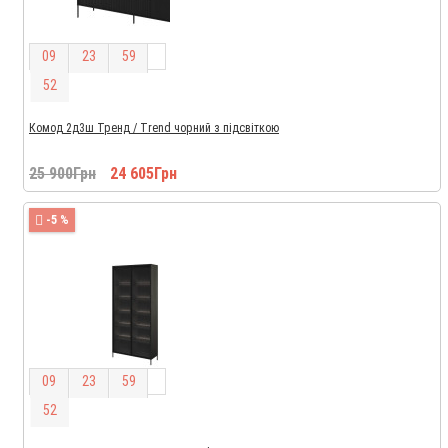
0
9
2
3
5
9
5
1
Комод 2д3ш Тренд / Trend чорний з підсвіткою
25 900Грн
24 605Грн
-5 %
0
9
2
3
5
9
5
1