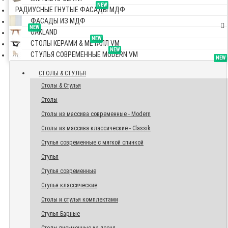
NEW
РАДИУСНЫЕ ГНУТЫЕ ФАСАДЫ МДФ
ФАСАДЫ ИЗ МДФ
NEW
OAKLAND
NEW
СТОЛЫ КЕРАМИ & МЕТАЛЛ VM
NEW
СТУЛЬЯ СОВРЕМЕННЫЕ MODERN VM
TOP
NEW
NEW
NEW
СТОЛЫ & СТУЛЬЯ
Столы & Стулья
Столы
Столы из массива современные - Modern
Столы из массива классические - Classik
Стулья современные с мягкой спинкой
Стулья
Стулья современные
Стулья классические
Столы и стулья комплектами
Стулья Барные