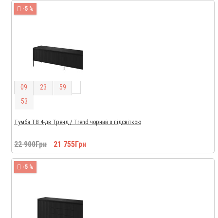
-5 %
0
9
2
3
5
9
5
2
Тумба ТВ 4-дв Тренд / Trend чорний з підсвіткою
22 900Грн
21 755Грн
-5 %