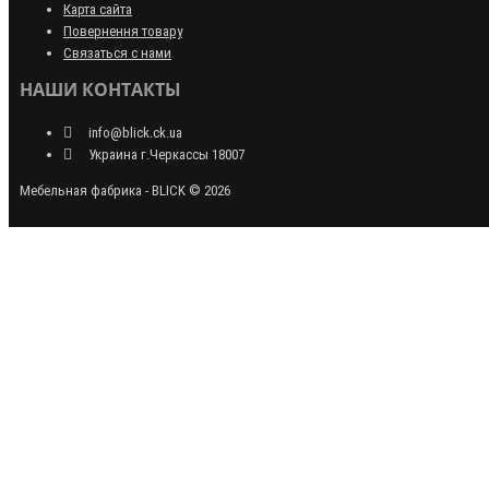
Карта сайта
Повернення товару
Связаться с нами
НАШИ КОНТАКТЫ
info@blick.ck.ua
Украина г.Черкассы 18007
Мебельная фабрика - BLICK © 2026