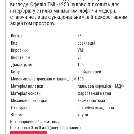
вигляду. Офелія TML-1250 чудово підходить для
інтер’єрів у стилях мінімалізм, лофт чи модерн,
стаючи не лише функціональним, а й декоративним
акцентом простору.
Вага, кг
55
Вид
розкладні
Виробник
VM
Висота, см
76
Діаметр, см
105
Колір
спайдер грей
Максимальна довжина стільниці, см
138
Матеріал вкладки
глянцева кераміка + МДФ
Матеріал основи
фарбований метал
Механізм розкладки
книжка-автомат
Складання
потребує складання
Форма
круглі
Нет вопросов об этом товаре.
Показано с 0 по 0 из 0 (всего 0 страниц)