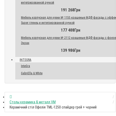
интегрированной ручкой
191 268Грн
Мебель корпусная для кухни № 1155 крашеные МДФ фасады с эффе
Super глянец и интегрированной ручкой
177 408Грн
Мебель корпусная для кухни № 2112 крашеные МДФ фасады с фрез
Экран
139 986Грн
INTEGRA
InteGra
GabriElla & White
Столы керамика & металл VM
Керамічний стіл Офелія TML-1250 спайдер грей + чорний