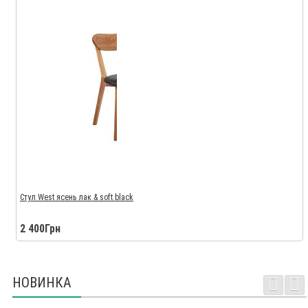
Стул West ясень лак & soft black
2 400Грн
НОВИНКА