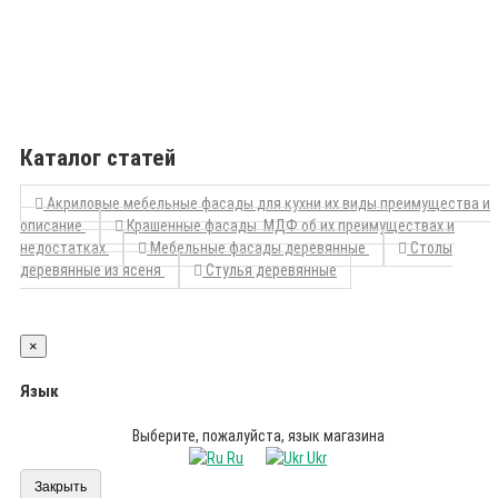
Каталог статей
Акриловые мебельные фасады для кухни их виды преимущества и
описание
Крашенные фасады МДФ об их преимуществах и
недостатках
Мебельные фасады деревянные
Столы
деревянные из ясеня
Стулья деревянные
×
Язык
Выберите, пожалуйста, язык магазина
Ru
Ukr
Закрыть