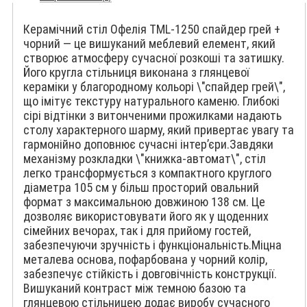
Керамічний стіл Офелія TML-1250 спайдер грей +
чорний — це вишуканий меблевий елемент, який
створює атмосферу сучасної розкоші та затишку.
Його кругла стільниця виконана з глянцевої
кераміки у благородному кольорі \"спайдер грей\",
що імітує текстуру натурального каменю. Глибокі
сірі відтінки з витонченими прожилками надають
столу характерного шарму, який привертає увагу та
гармонійно доповнює сучасні інтер’єри.Завдяки
механізму розкладки \"книжка-автомат\", стіл
легко трансформується з компактного круглого
діаметра 105 см у більш просторий овальний
формат з максимальною довжиною 138 см. Це
дозволяє використовувати його як у щоденних
сімейних вечорах, так і для прийому гостей,
забезпечуючи зручність і функціональність.Міцна
металева основа, пофарбована у чорний колір,
забезпечує стійкість і довговічність конструкції.
Вишуканий контраст між темною базою та
глянцевою стільницею додає виробу сучасного