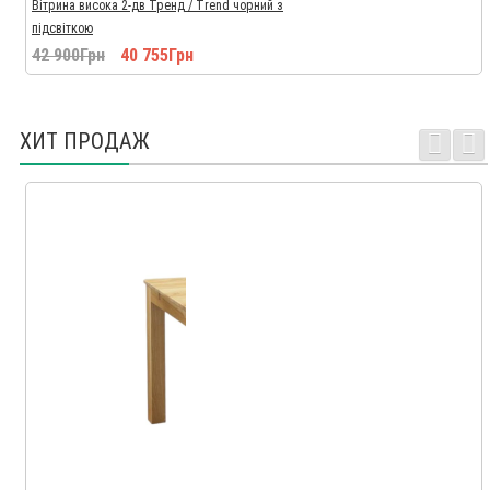
Вітрина висока 2-дв Тренд / Trend чорний з
підсвіткою
42 900Грн
40 755Грн
ХИТ ПРОДАЖ