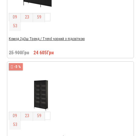
0
9
2
3
5
9
5
2
Комод 2д3ш Тренд / Trend чорний з підсвіткою
25 900Грн
24 605Грн
-5 %
0
9
2
3
5
9
5
2