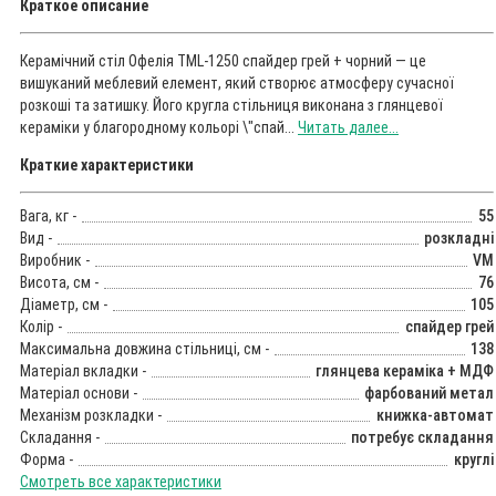
Краткое описание
Керамічний стіл Офелія TML-1250 спайдер грей + чорний — це
вишуканий меблевий елемент, який створює атмосферу сучасної
розкоші та затишку. Його кругла стільниця виконана з глянцевої
кераміки у благородному кольорі \"спай...
Читать далее...
Краткие характеристики
Вага, кг -
55
Вид -
розкладні
Виробник -
VM
Висота, см -
76
Діаметр, см -
105
Колір -
спайдер грей
Максимальна довжина стільниці, см -
138
Матеріал вкладки -
глянцева кераміка + МДФ
Матеріал основи -
фарбований метал
Механізм розкладки -
книжка-автомат
Складання -
потребує складання
Форма -
круглі
Смотреть все характеристики