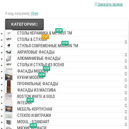
Заказать звонок
Я ищу, например,
Стол
КАТЕГОРИИ
NEW
СТОЛЫ КЕРАМИКА & МЕТАЛЛ TM
TOP
СТОЛЫ & СТУЛЬЯ
NEW
СТУЛЬЯ СОВРЕМЕННЫЕ MODERN TM
АКРИЛОВЫЕ ФАСАДЫ
АЛЮМИНИЕВЫЕ ФАСАДЫ
СТОЛЫ И СТУЛЬЯ ИЗ ЯСЕНЯ
NEW
ФАСАДЫ MODERN
NEW
КУХНИ MODERN
ПРОФИЛЬНЫЕ ФАСАДЫ
ФАСАДЫ ИЗ МАССИВА
BOSTON WHITE & GOLD
NEW
INTEGRA
МЕБЕЛЬ КОРПУСНАЯ
СТЕКЛО И ВИТРАЖИ
MODUL - STANDART
NEW
МЯГКИЕ КРОВАТИ