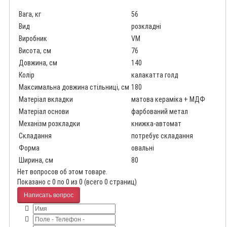
Вага, кг
56
Вид
розкладні
Виробник
VM
Висота, см
76
Довжина, см
140
Колір
калакатта голд
Максимальна довжина стільниці, см
180
Матеріал вкладки
матова кераміка + МДФ
Матеріал основи
фарбований метал
Механізм розкладки
книжка-автомат
Складання
потребує складання
Форма
овальні
Ширина, см
80
Нет вопросов об этом товаре.
Показано с 0 по 0 из 0 (всего 0 страниц)
Написать вопрос