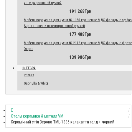
интегрированной ручкой
191 268Грн
Мебель корпусная для кухни № 1155 крашеные МДФ фасады с эффе
Super глянец и интегрированной ручкой
177 408Грн
Мебель корпусная для кухни № 2112 крашеные МДФ фасады с фрез
Экран
139 986Грн
INTEGRA
InteGra
GabriElla & White
Столы керамика & металл VM
Керамічний стіл Верона TML-1335 калакатта голд + чорний