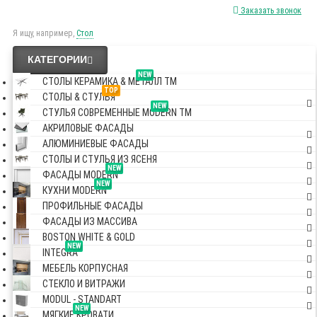
Заказать звонок
Я ищу, например,
Стол
КАТЕГОРИИ
NEW
СТОЛЫ КЕРАМИКА & МЕТАЛЛ TM
TOP
СТОЛЫ & СТУЛЬЯ
NEW
СТУЛЬЯ СОВРЕМЕННЫЕ MODERN TM
АКРИЛОВЫЕ ФАСАДЫ
АЛЮМИНИЕВЫЕ ФАСАДЫ
СТОЛЫ И СТУЛЬЯ ИЗ ЯСЕНЯ
NEW
ФАСАДЫ MODERN
NEW
КУХНИ MODERN
ПРОФИЛЬНЫЕ ФАСАДЫ
ФАСАДЫ ИЗ МАССИВА
BOSTON WHITE & GOLD
NEW
INTEGRA
МЕБЕЛЬ КОРПУСНАЯ
СТЕКЛО И ВИТРАЖИ
MODUL - STANDART
NEW
МЯГКИЕ КРОВАТИ