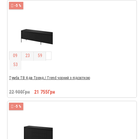
-5 %
0
9
2
3
5
9
5
2
Тумба ТВ 4-дв Тренд / Trend чорний з підсвіткою
22 900Грн
21 755Грн
-5 %