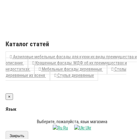
Каталог статей
Акриловые мебельные фасады для кухни их виды преимущества и
описание
Крашенные фасады МДФ об их преимуществах и
недостатках
Мебельные фасады деревянные
Столы
деревянные из ясеня
Стулья деревянные
×
Язык
Выберите, пожалуйста, язык магазина
Ru
Ukr
Закрыть