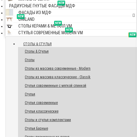
NEW
РАДИУСНЫЕ ГНУТЫЕ ФАСАДЫ МДФ
ФАСАДЫ ИЗ МДФ
NEW
OAKLAND
NEW
СТОЛЫ КЕРАМИ & МЕТАЛЛ VM
NEW
СТУЛЬЯ СОВРЕМЕННЫЕ MODERN VM
TOP
NEW
NEW
NEW
СТОЛЫ & СТУЛЬЯ
Столы & Стулья
Столы
Столы из массива современные - Modern
Столы из массива классические - Classik
Стулья современные с мягкой спинкой
Стулья
Стулья современные
Стулья классические
Столы и стулья комплектами
Стулья Барные