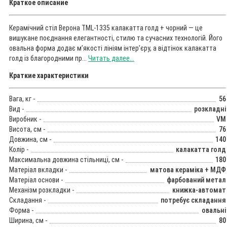
Краткое описание
Керамічний стіл Верона TML-1335 калакатта голд + чорний — це
вишукане поєднання елегантності, стилю та сучасних технологій. Його
овальна форма додає м’якості лініям інтер’єру, а відтінок калакатта
голд із благородними пр...
Читать далее...
Краткие характеристики
Вага, кг -
56
Вид -
розкладні
Виробник -
VM
Висота, см -
76
Довжина, см -
140
Колір -
калакатта голд
Максимальна довжина стільниці, см -
180
Матеріал вкладки -
матова кераміка + МДФ
Матеріал основи -
фарбований метал
Механізм розкладки -
книжка-автомат
Складання -
потребує складання
Форма -
овальні
Ширина, см -
80