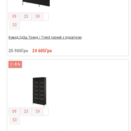
0
9
2
3
5
9
5
2
Комод 2д3ш Тренд / Trend чорний з підсвіткою
25 900Грн
24 605Грн
-5 %
0
9
2
3
5
9
5
2