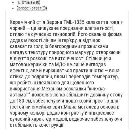
Отзывы (0)
Вопрос - ответ (0)
Керамічний стіл Верона TML-1335 калакатта голд +
чорний — це вишукане поєднання елегантності,
стилю та сучасних технологій. Його овальна форма
додає м’якості лініям інтер’єру, а відтінок
калакатта голд із благородними прожилками
нагадує текстуру природного мармуру, створюючи
відчуття розкоші та витонченості.Стільниця з
матової кераміки та МДФ не лише виглядає
ефектно, але й вирізняється практичністю — вона
стійка до подряпин, плям і перепадів температур,
що робить її ідеальною для щоденного
використання.Механізм розкладки “книжка-
автомат” дозволяє легко збільшити довжину столу
до 180 см, забезпечуючи додатковий простір для
гостей чи сімейних свят.Міцна металева основа в
чорному кольорі додає контрасту й підкреслює
сучасний характер моделі, водночас забезпечуючи
стабільність конструкції.