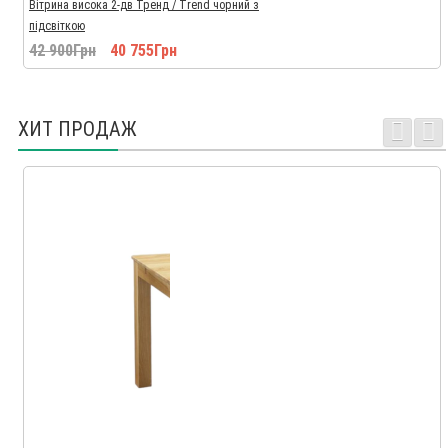
Вітрина висока 2-дв Тренд / Trend чорний з
підсвіткою
42 900Грн
40 755Грн
ХИТ ПРОДАЖ