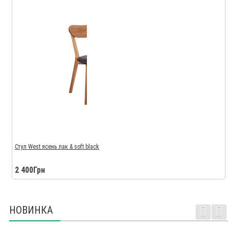
Стул West ясень лак & soft black
2 400Грн
НОВИНКА