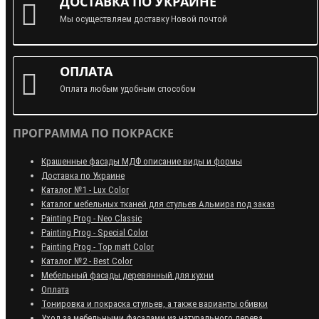
ДОСТАВКА ПО УКРАИНЕ
Мы осуществляем доставку Новой почтой
ОПЛАТА
Оплата любым удобным способом
ПРОГРАММА ПО ПОКРАСКЕ
Крашенные фасады МДФ описание виды и формы
Доставка по Украине
Каталог №1 - Lux Color
Каталог мебельных тканей для стульев Альмира под заказ
Painting Prog - Neo Classiс
Painting Prog - Special Color
Painting Prog - Top matt Color
Каталог №2 - Best Color
Мебельный фасады деревянный для кухни
Оплата
Тонировка и покраска стульев, а также варианты обивки
Уход за мебельными фасадами из натурального дерева