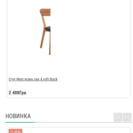
Стул West ясень лак & soft black
2 400Грн
НОВИНКА
-5 %