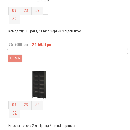
0
9
2
3
5
9
5
1
Комод 2д3ш Тренд / Trend чорний з підсвіткою
25 900Грн
24 605Грн
-5 %
0
9
2
3
5
9
5
1
Вітрина висока 2-дв Тренд / Trend чорний з