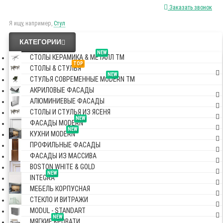
Заказать звонок
Я ищу, например,
Стул
КАТЕГОРИИ
NEW
СТОЛЫ КЕРАМИКА & МЕТАЛЛ TM
TOP
СТОЛЫ & СТУЛЬЯ
NEW
СТУЛЬЯ СОВРЕМЕННЫЕ MODERN TM
АКРИЛОВЫЕ ФАСАДЫ
АЛЮМИНИЕВЫЕ ФАСАДЫ
СТОЛЫ И СТУЛЬЯ ИЗ ЯСЕНЯ
NEW
ФАСАДЫ MODERN
NEW
КУХНИ MODERN
ПРОФИЛЬНЫЕ ФАСАДЫ
ФАСАДЫ ИЗ МАССИВА
BOSTON WHITE & GOLD
NEW
INTEGRA
МЕБЕЛЬ КОРПУСНАЯ
СТЕКЛО И ВИТРАЖИ
MODUL - STANDART
NEW
МЯГКИЕ КРОВАТИ