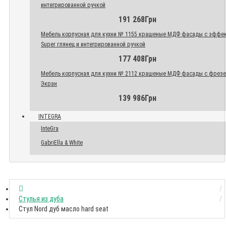
интегрированной ручкой
191 268Грн
Мебель корпусная для кухни № 1155 крашеные МДФ фасады с эффе
Super глянец и интегрированной ручкой
177 408Грн
Мебель корпусная для кухни № 2112 крашеные МДФ фасады с фрез
Экран
139 986Грн
INTEGRA
InteGra
GabriElla & White
Стулья из дуба
Стул Nord дуб масло hard seat