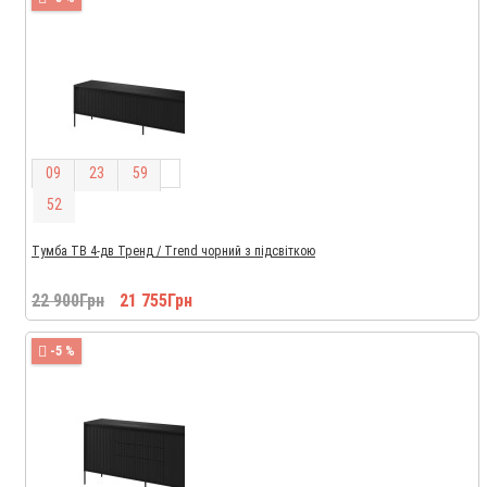
0
9
2
3
5
9
5
1
Тумба ТВ 4-дв Тренд / Trend чорний з підсвіткою
22 900Грн
21 755Грн
-5 %