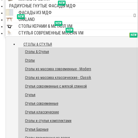
NEW
РАДИУСНЫЕ ГНУТЫЕ ФАСАДЫ МДФ
ФАСАДЫ ИЗ МДФ
NEW
OAKLAND
NEW
СТОЛЫ КЕРАМИ & МЕТАЛЛ VM
NEW
СТУЛЬЯ СОВРЕМЕННЫЕ MODERN VM
TOP
NEW
NEW
NEW
СТОЛЫ & СТУЛЬЯ
Столы & Стулья
Столы
Столы из массива современные - Modern
Столы из массива классические - Classik
Стулья современные с мягкой спинкой
Стулья
Стулья современные
Стулья классические
Столы и стулья комплектами
Стулья Барные