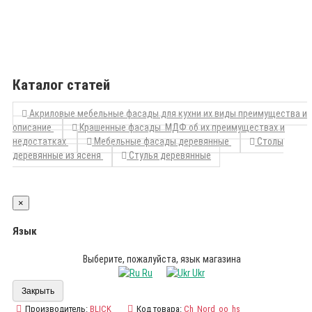
Каталог статей
Акриловые мебельные фасады для кухни их виды преимущества и
описание
Крашенные фасады МДФ об их преимуществах и
недостатках
Мебельные фасады деревянные
Столы
деревянные из ясеня
Стулья деревянные
×
Язык
Выберите, пожалуйста, язык магазина
Ru
Ukr
Закрыть
Производитель:
BLICK
Код товара:
Ch_Nord_oo_hs