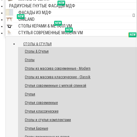
NEW
РАДИУСНЫЕ ГНУТЫЕ ФАСАДЫ МДФ
ФАСАДЫ ИЗ МДФ
NEW
OAKLAND
NEW
СТОЛЫ КЕРАМИ & МЕТАЛЛ VM
NEW
СТУЛЬЯ СОВРЕМЕННЫЕ MODERN VM
TOP
NEW
NEW
NEW
СТОЛЫ & СТУЛЬЯ
Столы & Стулья
Столы
Столы из массива современные - Modern
Столы из массива классические - Classik
Стулья современные с мягкой спинкой
Стулья
Стулья современные
Стулья классические
Столы и стулья комплектами
Стулья Барные