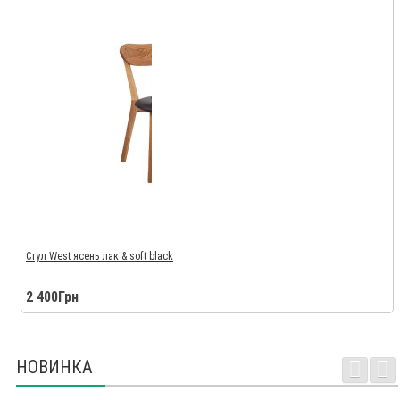
Стул West ясень лак & soft black
2 400Грн
НОВИНКА