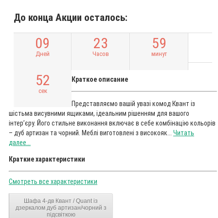
До конца Акции осталось:
0
9
2
3
5
9
Дней
Часов
минут
5
1
Краткое описание
сек
Представляємо вашій увазі комод Квант із
шістьма висувними ящиками, ідеальним рішенням для вашого
інтер’єру. Його стильне виконання включає в себе комбінацію кольорів
– дуб артизан та чорний. Меблі виготовлені з високояк...
Читать
далее...
Краткие характеристики
Смотреть все характеристики
Шафа 4-дв Квант / Quant із
дзеркалом дуб артизан/чорний з
підсвіткою