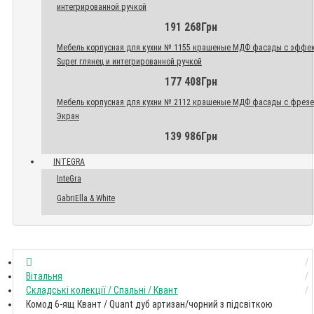
интегрированной ручкой
191 268Грн
Мебель корпусная для кухни № 1155 крашеные МДФ фасады с эффе
Super глянец и интегрированной ручкой
177 408Грн
Мебель корпусная для кухни № 2112 крашеные МДФ фасады с фрез
Экран
139 986Грн
INTEGRA
InteGra
GabriElla & White
Вітальня
Складські колекції / Спальні / Квант
Комод 6-ящ Квант / Quant дуб артизан/чорний з підсвіткою