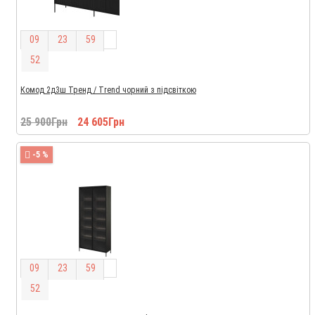
0
9
2
3
5
9
5
1
Комод 2д3ш Тренд / Trend чорний з підсвіткою
25 900Грн
24 605Грн
-5 %
0
9
2
3
5
9
5
1