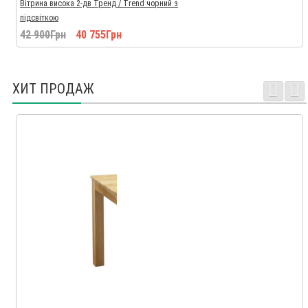
Вітрина висока 2-дв Тренд / Trend чорний з
підсвіткою
42 900Грн
40 755Грн
ХИТ ПРОДАЖ