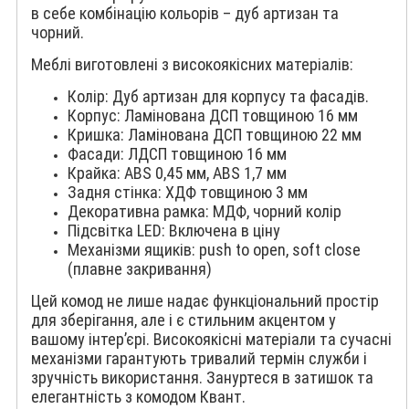
в себе комбінацію кольорів – дуб артизан та
чорний.
Меблі виготовлені з високоякісних матеріалів:
Колір: Дуб артизан для корпусу та фасадів.
Корпус: Ламінована ДСП товщиною 16 мм
Кришка: Ламінована ДСП товщиною 22 мм
Фасади: ЛДСП товщиною 16 мм
Крайка: ABS 0,45 мм, ABS 1,7 мм
Задня стінка: ХДФ товщиною 3 мм
Декоративна рамка: МДФ, чорний колір
Підсвітка LED: Включена в ціну
Механізми ящиків: push to open, soft close
(плавне закривання)
Цей комод не лише надає функціональний простір
для зберігання, але і є стильним акцентом у
вашому інтер’єрі. Високоякісні матеріали та сучасні
механізми гарантують тривалий термін служби і
зручність використання. Зануртеся в затишок та
елегантність з комодом Квант.