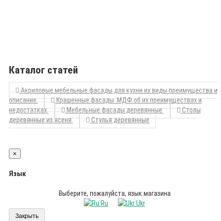
Каталог статей
Акриловые мебельные фасады для кухни их виды преимущества и
описание
Крашенные фасады МДФ об их преимуществах и
недостатках
Мебельные фасады деревянные
Столы
деревянные из ясеня
Стулья деревянные
×
Язык
Выберите, пожалуйста, язык магазина
Ru
Ukr
Закрыть