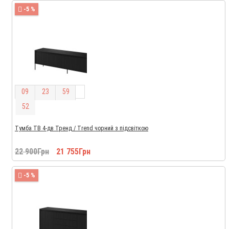
-5 %
0
9
2
3
5
9
5
1
Тумба ТВ 4-дв Тренд / Trend чорний з підсвіткою
22 900Грн
21 755Грн
-5 %