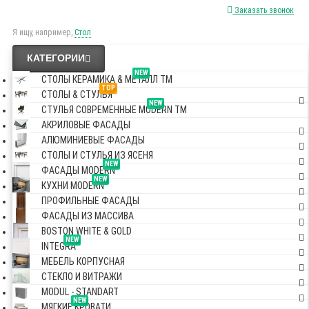
Заказать звонок
Я ищу, например,
Стол
КАТЕГОРИИ
NEW
СТОЛЫ КЕРАМИКА & МЕТАЛЛ TM
TOP
СТОЛЫ & СТУЛЬЯ
NEW
СТУЛЬЯ СОВРЕМЕННЫЕ MODERN TM
АКРИЛОВЫЕ ФАСАДЫ
АЛЮМИНИЕВЫЕ ФАСАДЫ
СТОЛЫ И СТУЛЬЯ ИЗ ЯСЕНЯ
NEW
ФАСАДЫ MODERN
NEW
КУХНИ MODERN
ПРОФИЛЬНЫЕ ФАСАДЫ
ФАСАДЫ ИЗ МАССИВА
BOSTON WHITE & GOLD
NEW
INTEGRA
МЕБЕЛЬ КОРПУСНАЯ
СТЕКЛО И ВИТРАЖИ
MODUL - STANDART
NEW
МЯГКИЕ КРОВАТИ