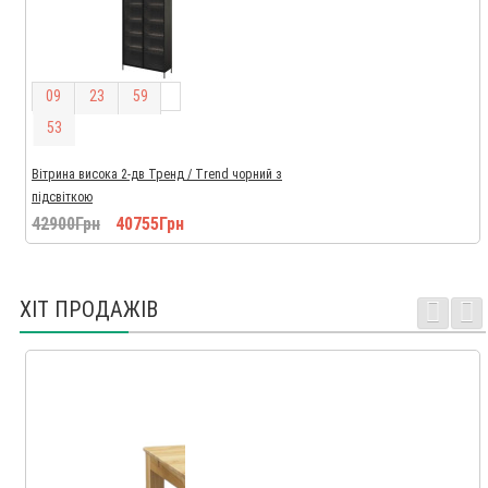
0
9
2
3
5
9
5
2
Вітрина висока 2-дв Тренд / Trend чорний з
підсвіткою
42900Грн
40755Грн
ХІТ ПРОДАЖІВ