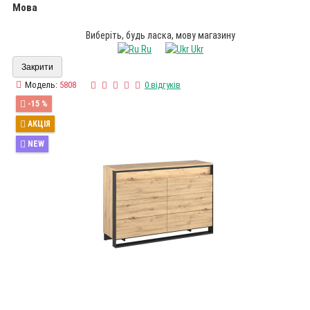
Мова
Виберіть, будь ласка, мову магазину
Ru
Ukr
Закрити
Модель:
5808
0 відгуків
-15 %
АКЦІЯ
NEW