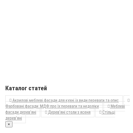
Каталог статей
Акрилові меблеві фасади для кухні їх види переваги та опис
Фарбовані фасади МДФ про їх переваги та недоліки
Меблеві
фасади дерев'яні
Дерев'яні столи з ясеня
Стільці
дерев'яні
×