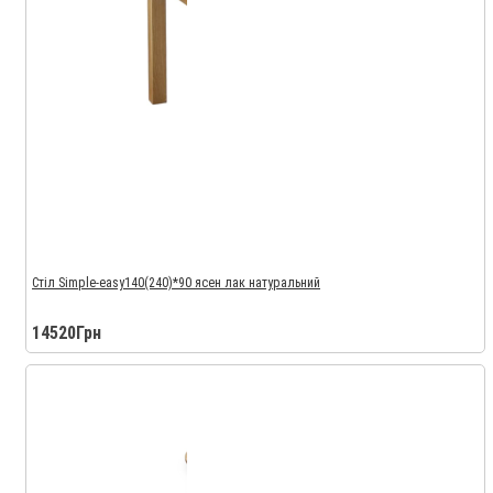
Стіл Simple-easy140(240)*90 ясен лак натуральний
14520Грн