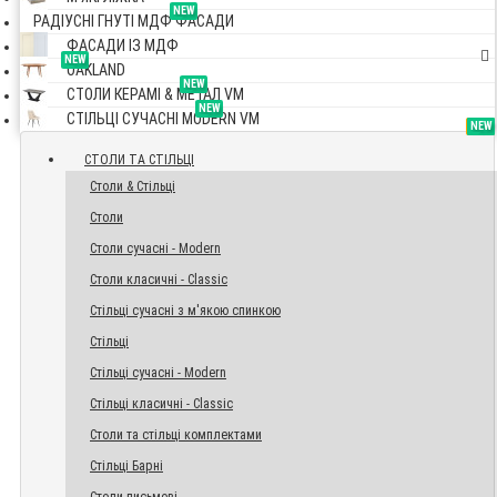
NEW
РАДІУСНІ ГНУТІ МДФ ФАСАДИ
ФАСАДИ ІЗ МДФ
NEW
OAKLAND
NEW
СТОЛИ КЕРАМІ & МЕТАЛ VM
NEW
СТІЛЬЦІ СУЧАСНІ MODERN VM
TOP
NEW
NEW
NEW
СТОЛИ ТА СТІЛЬЦІ
Столи & Стільці
Столи
Столи сучасні - Modern
Столи класичні - Classic
Стільці сучасні з м'якою спинкою
Стільці
Стільці сучасні - Modern
Стільці класичні - Classic
Столи та стільці комплектами
Стільці Барні