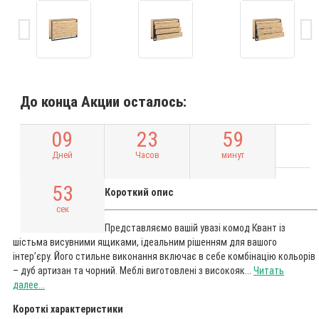
До конца Акции осталось:
0
9
2
3
5
9
Дней
Часов
минут
5
2
Короткий опис
сек
Представляємо вашій увазі комод Квант із
шістьма висувними ящиками, ідеальним рішенням для вашого
інтер’єру. Його стильне виконання включає в себе комбінацію кольорів
– дуб артизан та чорний. Меблі виготовлені з високояк...
Читать
далее...
Короткі характеристики