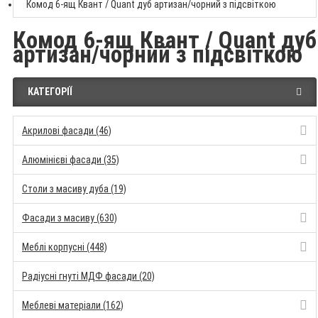
Комод 6-ящ Квант / Quant дуб артизан/чорний з підсвіткою
Комод 6-ящ Квант / Quant дуб
артизан/чорний з підсвіткою
КАТЕГОРІЇ
Акрилові фасади (46)
Алюмінієві фасади (35)
Столи з масиву дуба (19)
Фасади з масиву (630)
Меблі корпусні (448)
Радіусні гнуті МДФ фасади (20)
Меблеві матеріали (162)