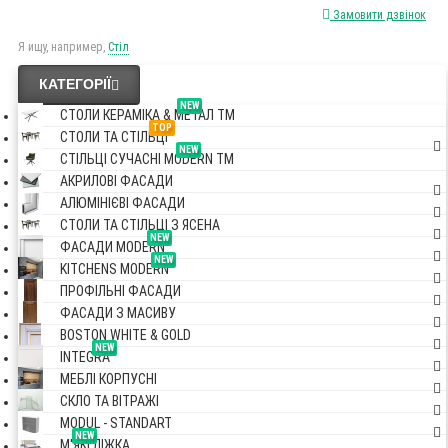
Замовити дзвінок
Я ищу, например,
Стіл
КАТЕГОРІЇ
NEW
СТОЛИ КЕРАМІКА & МЕТАЛ TM
TOP
СТОЛИ ТА СТІЛЬЦІ
NEW
СТІЛЬЦІ СУЧАСНІ MODERN TM
АКРИЛОВІ ФАСАДИ
АЛЮМІНІЄВІ ФАСАДИ
СТОЛИ ТА СТІЛЬЦІ З ЯСЕНА
NEW
ФАСАДИ MODERN
NEW
KITCHENS MODERN
ПРОФІЛЬНІ ФАСАДИ
ФАСАДИ З МАСИВУ
BOSTON WHITE & GOLD
NEW
INTEGRA
МЕБЛІ КОРПУСНІ
СКЛО ТА ВІТРАЖІ
MODUL - STANDART
NEW
М'ЯКІ ЛІЖКА