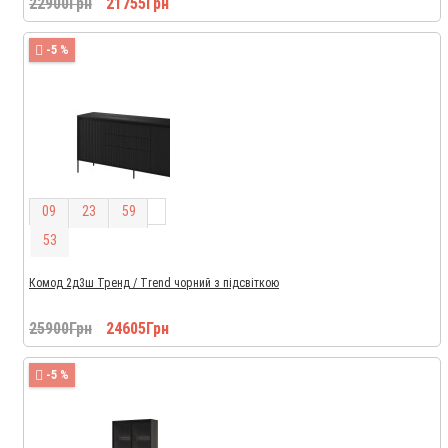
22900Грн
21755Грн
-5 %
0
9
2
3
5
9
5
2
Комод 2д3ш Тренд / Trend чорний з підсвіткою
25900Грн
24605Грн
-5 %