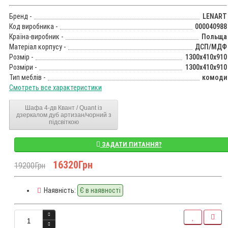
Бренд -
LENART
Код виробника -
000040988
Країна-виробник -
Польща
Матеріал корпусу -
ДСП/МДФ
Розмір -
1300x410x910
Розміри -
1300x410x910
Тип меблів -
комоди
Смотреть все характеристики
Шафа 4-дв Квант / Quant із
дзеркалом дуб артизан/чорний з
підсвіткою
ЗАДАТИ ПИТАННЯ?
16320Грн
19200Грн
Наявність:
Є в наявності