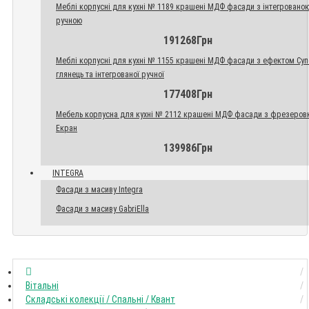
Меблі корпусні для кухні № 1189 крашені МДФ фасади з інтегровано
ручною
191268Грн
Меблі корпусні для кухні № 1155 крашені МДФ фасади з ефектом Су
глянець та інтегрованої ручної
177408Грн
Мебель корпусна для кухні № 2112 крашені МДФ фасади з фрезеров
Екран
139986Грн
INTEGRA
Фасади з масиву Integra
Фасади з масиву GabriElla
Вітальні
Складські колекції / Спальні / Квант