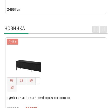
2400Грн
НОВИНКА
-5 %
0
9
2
3
5
9
5
2
Тумба ТВ 4-дв Тренд / Trend чорний з підсвіткою