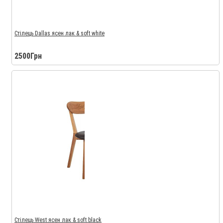
Стілець Dallas ясен лак & soft white
2500Грн
Стілець West ясен лак & soft black