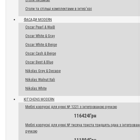
Столи письмові
Столи та стільці комплектами в інтер'єрі
ФАСАДИ MODERN
Oscar Pearl & WaiB
Oscar White & Gray
Oscar White & Beige
Oscar Cash & Beige
Oscar Best & Blue
Nikolas Grey & Decape
Nikolas Walnut Itali
Nikolas White
KITCHENS MODERN
Меблі корпусні для кухні № 1221 з інтегрованою ручкою
116424Грн
Меблі корпусні для кухні № тисяча триста тридцять одна з інтегрова
ручкою