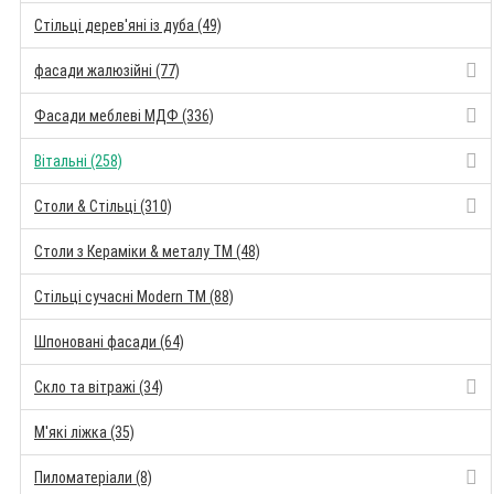
Стільці дерев'яні із дуба (49)
фасади жалюзійні (77)
Фасади меблеві МДФ (336)
Вітальні (258)
Столи & Стільці (310)
Столи з Кераміки & металу TM (48)
Стільці сучасні Modern TM (88)
Шпоновані фасади (64)
Скло та вітражі (34)
М'які ліжка (35)
Пиломатеріали (8)