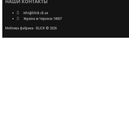
НАШИ КОНТАКТЫ
info@blick.ck.ua
Україна м.Черкаси 18007
Меблева фабрика - BLICK © 2026