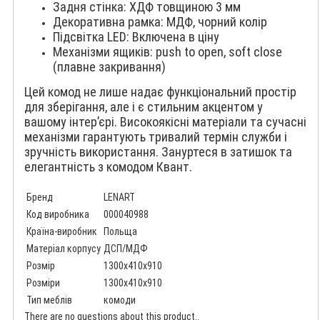
Задня стінка: ХДФ товщиною 3 мм
Декоративна рамка: МДФ, чорний колір
Підсвітка LED: Включена в ціну
Механізми ящиків: push to open, soft close
(плавне закривання)
Цей комод не лише надає функціональний простір
для зберігання, але і є стильним акцентом у
вашому інтер’єрі. Високоякісні матеріали та сучасні
механізми гарантують тривалий термін служби і
зручність використання. Зануртеся в затишок та
елегантність з комодом Квант.
Бренд
LENART
Код виробника
000040988
Країна-виробник
Польща
Матеріал корпусу
ДСП/МДФ
Розмір
1300x410x910
Розміри
1300x410x910
Тип меблів
комоди
There are no questions about this product..