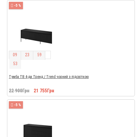
-5 %
0
9
2
3
5
9
5
2
Тумба ТВ 4-дв Тренд / Trend чорний з підсвіткою
22 900Грн
21 755Грн
-5 %