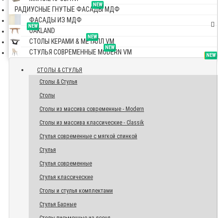
NEW
РАДИУСНЫЕ ГНУТЫЕ ФАСАДЫ МДФ
ФАСАДЫ ИЗ МДФ
NEW
OAKLAND
NEW
СТОЛЫ КЕРАМИ & МЕТАЛЛ VM
NEW
СТУЛЬЯ СОВРЕМЕННЫЕ MODERN VM
TOP
NEW
NEW
NEW
СТОЛЫ & СТУЛЬЯ
Столы & Стулья
Столы
Столы из массива современные - Modern
Столы из массива классические - Classik
Стулья современные с мягкой спинкой
Стулья
Стулья современные
Стулья классические
Столы и стулья комплектами
Стулья Барные