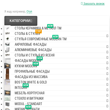
Заказать звонок
Я ищу, например,
Стул
КАТЕГОРИИ
NEW
СТОЛЫ КЕРАМИКА & МЕТАЛЛ TM
TOP
СТОЛЫ & СТУЛЬЯ
NEW
СТУЛЬЯ СОВРЕМЕННЫЕ MODERN TM
АКРИЛОВЫЕ ФАСАДЫ
АЛЮМИНИЕВЫЕ ФАСАДЫ
СТОЛЫ И СТУЛЬЯ ИЗ ЯСЕНЯ
NEW
ФАСАДЫ MODERN
NEW
КУХНИ MODERN
ПРОФИЛЬНЫЕ ФАСАДЫ
ФАСАДЫ ИЗ МАССИВА
BOSTON WHITE & GOLD
NEW
INTEGRA
МЕБЕЛЬ КОРПУСНАЯ
СТЕКЛО И ВИТРАЖИ
MODUL - STANDART
NEW
МЯГКИЕ КРОВАТИ