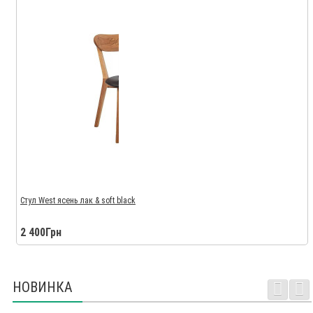
Стул West ясень лак & soft black
2 400Грн
НОВИНКА