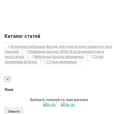
Каталог статей
Акриловые мебельные фасады для кухни их виды преимущества и
описание
Крашенные фасады МДФ об их преимуществах и
недостатках
Мебельные фасады деревянные
Столы
деревянные из ясеня
Стулья деревянные
×
Язык
Выберите, пожалуйста, язык магазина
Ru
Ukr
Закрыть