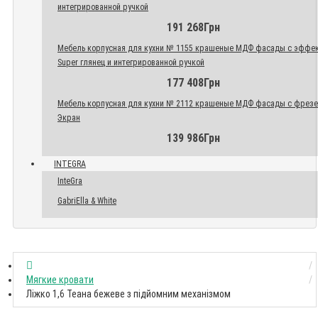
интегрированной ручкой
191 268Грн
Мебель корпусная для кухни № 1155 крашеные МДФ фасады с эффе
Super глянец и интегрированной ручкой
177 408Грн
Мебель корпусная для кухни № 2112 крашеные МДФ фасады с фрез
Экран
139 986Грн
INTEGRA
InteGra
GabriElla & White
Мягкие кровати
Ліжко 1,6 Теана бежеве з підйомним механізмом