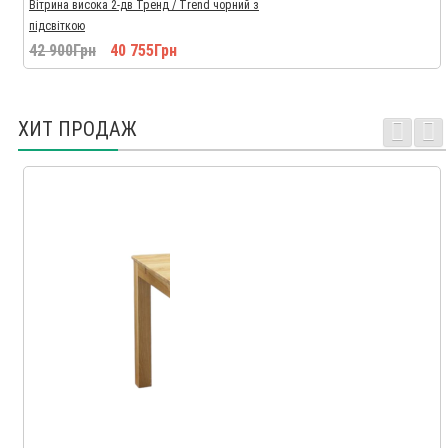
Вітрина висока 2-дв Тренд / Trend чорний з
підсвіткою
42 900Грн
40 755Грн
ХИТ ПРОДАЖ