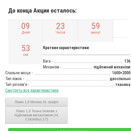
До конца Акции осталось:
0
9
2
3
5
9
Дней
Часов
минут
5
2
Краткие характеристики
сек
Вага -
136
Механізм -
підйомний механізм
Спальне місце -
1600×2000
Тип ліжок -
двоспальні
Тип узголів'я -
тканина
Смотреть все характеристики
Ліжко 1,6 Моніка XL графіт
Ліжко 1,6 Теана бежеве з
підйомним механізмом (тк.
Columbus 17)