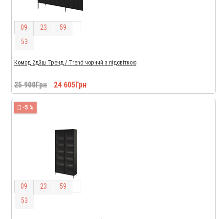
0
9
2
3
5
9
5
2
Комод 2д3ш Тренд / Trend чорний з підсвіткою
25 900Грн
24 605Грн
-5 %
0
9
2
3
5
9
5
2