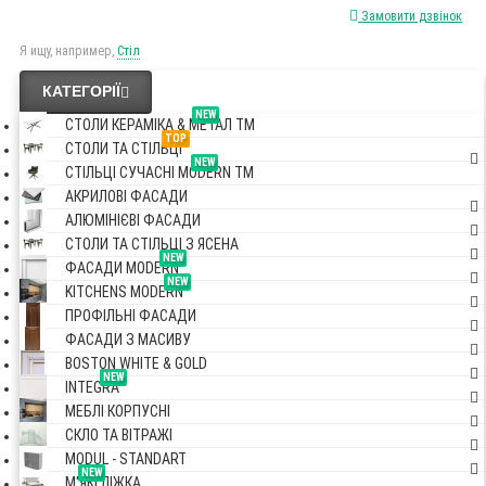
Замовити дзвінок
Я ищу, например,
Стіл
КАТЕГОРІЇ
NEW
СТОЛИ КЕРАМІКА & МЕТАЛ TM
TOP
СТОЛИ ТА СТІЛЬЦІ
NEW
СТІЛЬЦІ СУЧАСНІ MODERN TM
АКРИЛОВІ ФАСАДИ
АЛЮМІНІЄВІ ФАСАДИ
СТОЛИ ТА СТІЛЬЦІ З ЯСЕНА
NEW
ФАСАДИ MODERN
NEW
KITCHENS MODERN
ПРОФІЛЬНІ ФАСАДИ
ФАСАДИ З МАСИВУ
BOSTON WHITE & GOLD
NEW
INTEGRA
МЕБЛІ КОРПУСНІ
СКЛО ТА ВІТРАЖІ
MODUL - STANDART
NEW
М'ЯКІ ЛІЖКА