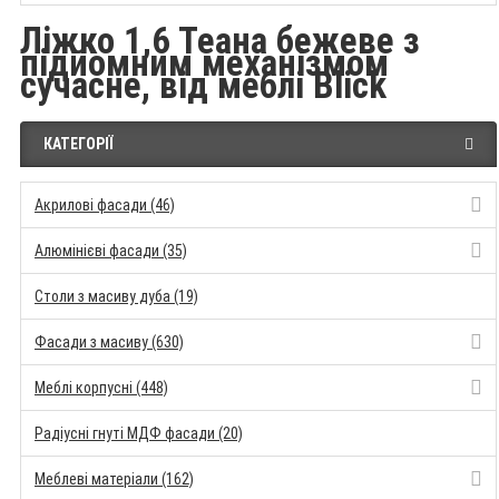
Ліжко 1,6 Теана бежеве з
підйомним механізмом
сучасне, від меблі Blick
КАТЕГОРІЇ
Акрилові фасади (46)
Алюмінієві фасади (35)
Столи з масиву дуба (19)
Фасади з масиву (630)
Меблі корпусні (448)
Радіусні гнуті МДФ фасади (20)
Меблеві матеріали (162)