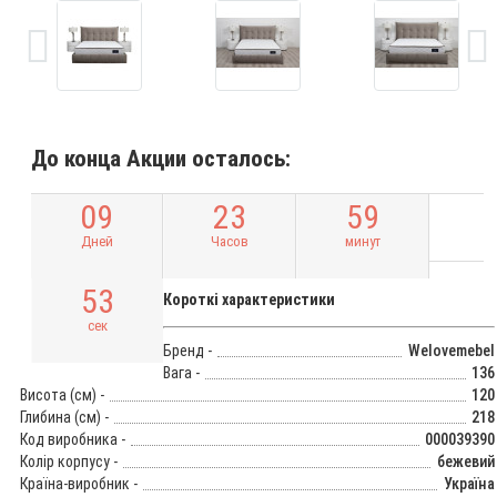
До конца Акции осталось:
0
9
2
3
5
9
Дней
Часов
минут
5
2
Короткі характеристики
сек
Бренд -
Welovemebel
Вага -
136
Висота (см) -
120
Глибина (см) -
218
Код виробника -
000039390
Колір корпусу -
бежевий
Країна-виробник -
Україна