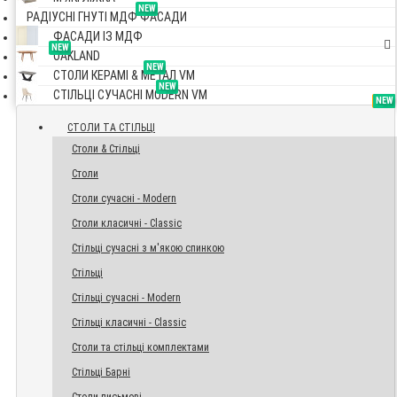
NEW
РАДІУСНІ ГНУТІ МДФ ФАСАДИ
ФАСАДИ ІЗ МДФ
NEW
OAKLAND
NEW
СТОЛИ КЕРАМІ & МЕТАЛ VM
NEW
СТІЛЬЦІ СУЧАСНІ MODERN VM
TOP
NEW
NEW
NEW
СТОЛИ ТА СТІЛЬЦІ
Столи & Стільці
Столи
Столи сучасні - Modern
Столи класичні - Classic
Стільці сучасні з м'якою спинкою
Стільці
Стільці сучасні - Modern
Стільці класичні - Classic
Столи та стільці комплектами
Стільці Барні