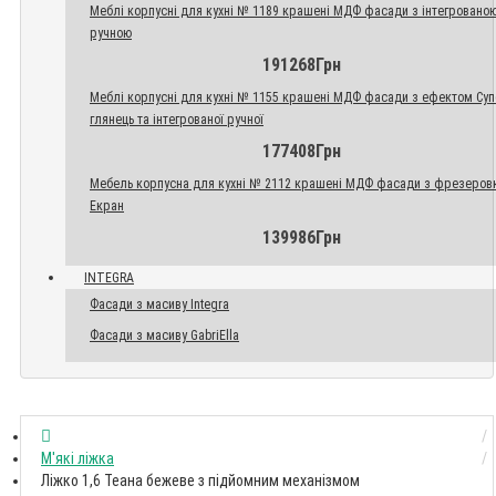
Меблі корпусні для кухні № 1189 крашені МДФ фасади з інтегровано
ручною
191268Грн
Меблі корпусні для кухні № 1155 крашені МДФ фасади з ефектом Су
глянець та інтегрованої ручної
177408Грн
Мебель корпусна для кухні № 2112 крашені МДФ фасади з фрезеров
Екран
139986Грн
INTEGRA
Фасади з масиву Integra
Фасади з масиву GabriElla
М'які ліжка
Ліжко 1,6 Теана бежеве з підйомним механізмом