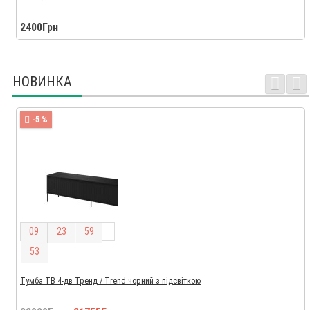
2400Грн
НОВИНКА
-5 %
0
9
2
3
5
9
5
2
Тумба ТВ 4-дв Тренд / Trend чорний з підсвіткою