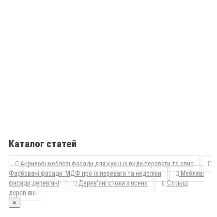
Каталог статей
Акрилові меблеві фасади для кухні їх види переваги та опис
Фарбовані фасади МДФ про їх переваги та недоліки
Меблеві
фасади дерев'яні
Дерев'яні столи з ясеня
Стільці
дерев'яні
×