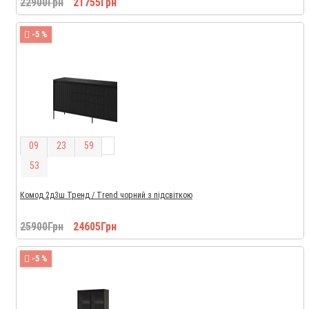
22900Грн
21755Грн
-5 %
0
9
2
3
5
9
5
2
Комод 2д3ш Тренд / Trend чорний з підсвіткою
25900Грн
24605Грн
-5 %