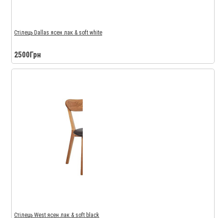
Стілець Dallas ясен лак & soft white
2500Грн
Стілець West ясен лак & soft black