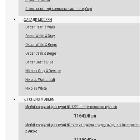
Столи письмові
Столи та стільці комплектами в інтер'єрі
ФАСАДИ MODERN
Oscar Pearl & WaiB
Oscar White & Gray
Oscar White & Beige
Oscar Cash & Beige
Oscar Best & Blue
Nikolas Grey & Decape
Nikolas Walnut Itali
Nikolas White
KITCHENS MODERN
Меблі корпусні для кухні № 1221 з інтегрованою ручкою
116424Грн
Меблі корпусні для кухні № тисяча триста тридцять одна з інтегрова
ручкою