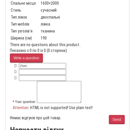
Спальне місце
1600×2000
Стиль
сучасний
Тип ліжок
двоспальні
Тип меблів
ліжка
Тип узголів'я
тканина
Ширина (см)
190
There are no questions about this product..
Показано з 0 по 0 із 0 (0 сторінок)
Write a question
Your question:
Attention
: HTML is not supported! Use plain text!
Немає відгуків про цей товар.
Send