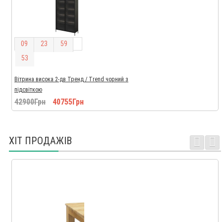
0
9
2
3
5
9
5
2
Вітрина висока 2-дв Тренд / Trend чорний з
підсвіткою
42900Грн
40755Грн
ХІТ ПРОДАЖІВ