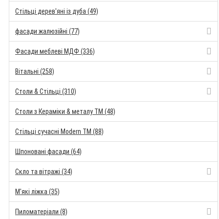
Стільці дерев'яні із дуба (49)
фасади жалюзійні (77)
Фасади меблеві МДФ (336)
Вітальні (258)
Столи & Стільці (310)
Столи з Кераміки & металу TM (48)
Стільці сучасні Modern TM (88)
Шпоновані фасади (64)
Скло та вітражі (34)
М'які ліжка (35)
Пиломатеріали (8)