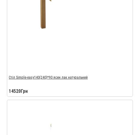
Стіл Simple-easy140(240)*90 ясен лак натуральний
14520Грн