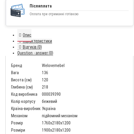
Післяплата
Оплата при отриманні готівкою
Опис
Характеристики
Відгуків (0)
Question - answer (0)
Бренд
Welovemebel
Вага
136
Висота (см)
120
Глибина (см)
218
Код виробника
000039390
Колір корпусу
бежевий
Країна-виробник
Україна
Механізм
підйомний механізм
Розмір
1760x2180x1200
Розміри
1900x2180x1200