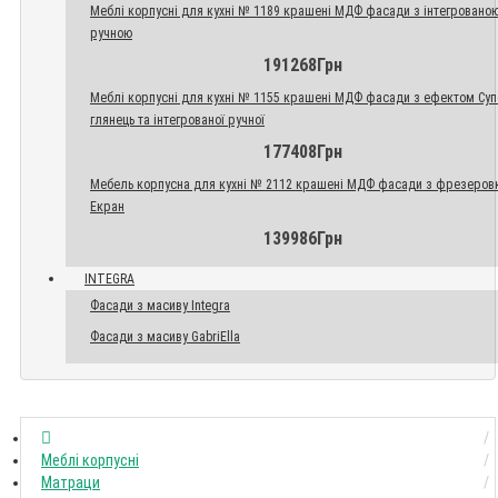
Меблі корпусні для кухні № 1189 крашені МДФ фасади з інтегровано
ручною
191268Грн
Меблі корпусні для кухні № 1155 крашені МДФ фасади з ефектом Су
глянець та інтегрованої ручної
177408Грн
Мебель корпусна для кухні № 2112 крашені МДФ фасади з фрезеров
Екран
139986Грн
INTEGRA
Фасади з масиву Integra
Фасади з масиву GabriElla
Меблі корпусні
Матраци