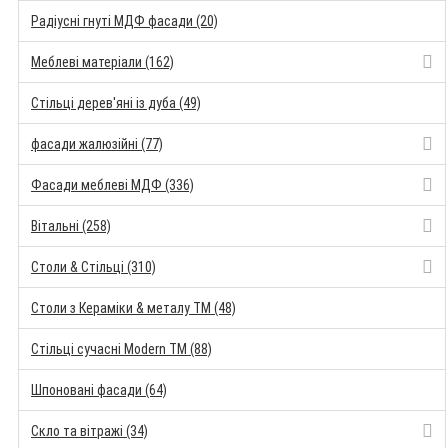
Радіусні гнуті МДФ фасади (20)
Меблеві матеріали (162)
Стільці дерев'яні із дуба (49)
фасади жалюзійні (77)
Фасади меблеві МДФ (336)
Вітальні (258)
Столи & Стільці (310)
Столи з Кераміки & металу TM (48)
Стільці сучасні Modern TM (88)
Шпоновані фасади (64)
Скло та вітражі (34)