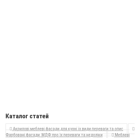
Каталог статей
Акрилові меблеві фасади для кухні їх види переваги та опис
Фарбовані фасади МДФ про їх переваги та недоліки
Меблеві