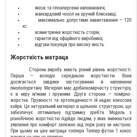
якісні та гіпоалергенні наповнювачі;
жаккардовий чохол на зручній блискавці;
максимально допустиме навантаження — 120
кг;
асиметрична жорсткість сторін;
гарантія від офіційного виробника;
відгуки покупців про високу якість.
Жорсткість матраца
Сторони виробу мають різний рівень жорсткості.
Перша — володіє середньою жорсткістю. Вона
досягається завдяки застосуванню в наповненні
пінополіуретану. Матеріал має дрібнокомірчасту структуру,
є в міру м'яким і пружним. Друга сторона — помірно-
жорстка. Пружності та ортопедичності їй надає кокосова
койра. Це натуральний матеріал зі щільною структурою, що
забезпечує оптимальну підтримку хребта. Модель з
різнобічною жорсткістю підійде людям, у яких змінюються
уявлення про комфорт залежно від пори року чи настрою.
При цьому на ціну матраца топпера Топпер-футон 1 кокос
жакард це ніяк не впливає.