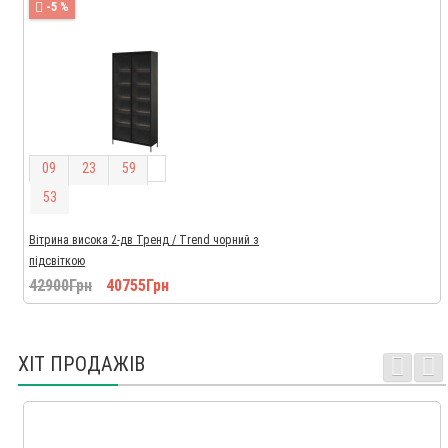
-5 %
0
9
2
3
5
9
5
2
Вітрина висока 2-дв Тренд / Trend чорний з
підсвіткою
42900Грн
40755Грн
ХІТ ПРОДАЖІВ