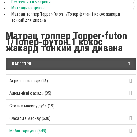
Безпружинні матраци
Матраци на диван
Матрац топпер Topper-futon 1/Топер-футон 1 кокос жакард
тонкий для дивана
Матрац топпер Topper-futon
1/Топер-футон 1 кокос
жакард тонкий для дивана
КАТЕГОРІЇ
Акрилові фасади (46)
Алюмінієві фасади (35)
Столи з масиву дуба (19)
Фасади з масиву (630)
Меблі корпусні (448)