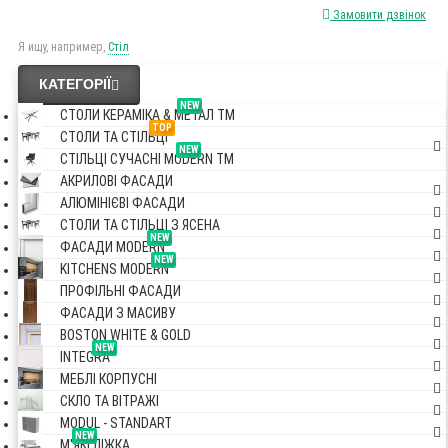
Замовити дзвінок
Я ищу, например,
Стіл
КАТЕГОРІЇ
NEW
СТОЛИ КЕРАМІКА & МЕТАЛ TM
TOP
СТОЛИ ТА СТІЛЬЦІ
NEW
СТІЛЬЦІ СУЧАСНІ MODERN TM
АКРИЛОВІ ФАСАДИ
АЛЮМІНІЄВІ ФАСАДИ
СТОЛИ ТА СТІЛЬЦІ З ЯСЕНА
NEW
ФАСАДИ MODERN
NEW
KITCHENS MODERN
ПРОФІЛЬНІ ФАСАДИ
ФАСАДИ З МАСИВУ
BOSTON WHITE & GOLD
NEW
INTEGRA
МЕБЛІ КОРПУСНІ
СКЛО ТА ВІТРАЖІ
MODUL - STANDART
NEW
М'ЯКІ ЛІЖКА