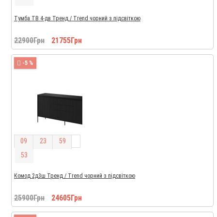
Тумба ТВ 4-дв Тренд / Trend чорний з підсвіткою
22900Грн
21755Грн
-5 %
0
9
2
3
5
9
5
2
Комод 2д3ш Тренд / Trend чорний з підсвіткою
25900Грн
24605Грн