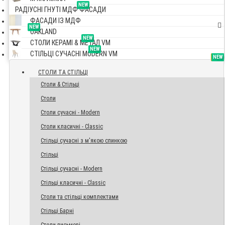
NEW
РАДІУСНІ ГНУТІ МДФ ФАСАДИ
ФАСАДИ ІЗ МДФ
NEW
OAKLAND
NEW
СТОЛИ КЕРАМІ & МЕТАЛ VM
NEW
СТІЛЬЦІ СУЧАСНІ MODERN VM
TOP
NEW
NEW
NEW
СТОЛИ ТА СТІЛЬЦІ
Столи & Стільці
Столи
Столи сучасні - Modern
Столи класичні - Classic
Стільці сучасні з м'якою спинкою
Стільці
Стільці сучасні - Modern
Стільці класичні - Classic
Столи та стільці комплектами
Стільці Барні