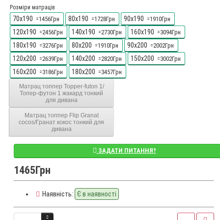
Розміри матраців
70x190
80x190
90x190
=1456Грн
=1728Грн
=1910Грн
120x190
140x190
160x190
=2456Грн
=2730Грн
=3094Грн
180x190
80x200
90x200
=3276Грн
=1910Грн
=2002Грн
120x200
140x200
150x200
=2639Грн
=2820Грн
=3002Грн
160x200
180x200
=3186Грн
=3457Грн
Матрац топпер Topper-futon 1/
Топер-футон 1 жакард тонкий
для дивана
Матрац топпер Flip Granat
cocos/Гранат кокос тонкий для
дивана
ЗАДАТИ ПИТАННЯ?
1465Грн
Наявність:
Є в наявності