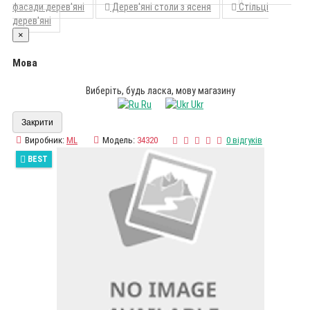
фасади дерев'яні
Дерев'яні столи з ясеня
Стільці
дерев'яні
×
Мова
Виберіть, будь ласка, мову магазину
Ru
Ukr
Закрити
Виробник:
ML
Модель:
34320
0 відгуків
BEST