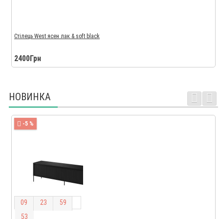
Стілець West ясен лак & soft black
2400Грн
НОВИНКА
-5 %
0
9
2
3
5
9
5
2