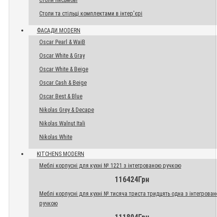
Столи письмові
Столи та стільці комплектами в інтер'єрі
ФАСАДИ MODERN
Oscar Pearl & WaiB
Oscar White & Gray
Oscar White & Beige
Oscar Cash & Beige
Oscar Best & Blue
Nikolas Grey & Decape
Nikolas Walnut Itali
Nikolas White
KITCHENS MODERN
Меблі корпусні для кухні № 1221 з інтегрованою ручкою
116424Грн
Меблі корпусні для кухні № тисяча триста тридцять одна з інтегрова
ручкою