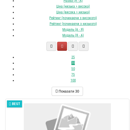
Назва (Я - А)
Ціна (низька > висока)
Ціна (висока > низька)
Рейтинг (починаючи з високого)
Рейтинг (починаючи з низького)
Модель (А - Я)
Модель (Я - А)
25
30
50
75
100
Показати
30
BEST