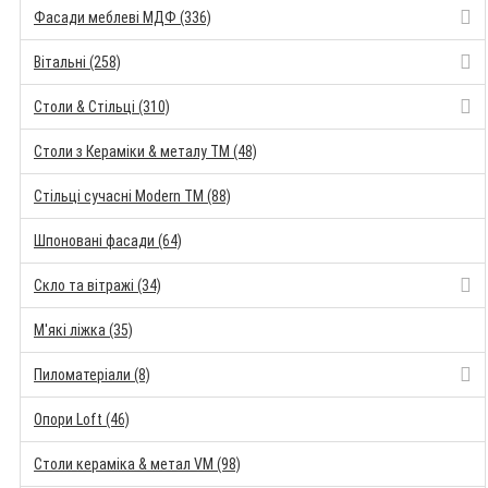
Фасади меблеві МДФ (336)
Вітальні (258)
Столи & Стільці (310)
Столи з Кераміки & металу TM (48)
Стільці сучасні Modern TM (88)
Шпоновані фасади (64)
Скло та вітражі (34)
М'які ліжка (35)
Пиломатеріали (8)
Опори Loft (46)
Столи кераміка & метал VM (98)