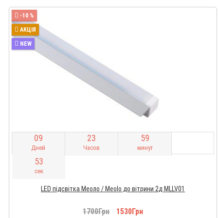
-10 %
АКЦІЯ
NEW
0
9
2
3
5
9
Дней
Часов
минут
5
2
сек
LED підсвітка Меоло / Meolo до вітрини 2д MLLV01
1700Грн
1530Грн