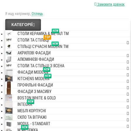
Замовити дзвінок
Я ищу, например,
Стілець
КАТЕГОРІЇ
NEW
СТОЛИ КЕРАМІКА & МЕТАЛ TM
TOP
СТОЛИ ТА СТІЛЬЦІ
NEW
СТІЛЬЦІ СУЧАСНІ MODERN TM
АКРИЛОВІ ФАСАДИ
АЛЮМІНІЄВІ ФАСАДИ
СТОЛИ ТА СТІЛЬЦІ З ЯСЕНА
NEW
ФАСАДИ MODERN
NEW
KITCHENS MODERN
ПРОФІЛЬНІ ФАСАДИ
ФАСАДИ З МАСИВУ
BOSTON WHITE & GOLD
NEW
INTEGRA
МЕБЛІ КОРПУСНІ
СКЛО ТА ВІТРАЖІ
MODUL - STANDART
NEW
М'ЯКІ ЛІЖКА