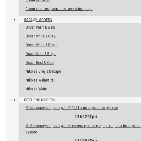
Столи письмові
Столи та стільці комплектами в інтер'єрі
ФАСАДИ MODERN
Oscar Pearl & WaiB
Oscar White & Gray
Oscar White & Beige
Oscar Cash & Beige
Oscar Best & Blue
Nikolas Grey & Decape
Nikolas Walnut Itali
Nikolas White
KITCHENS MODERN
Меблі корпусні для кухні № 1221 з інтегрованою ручкою
116424Грн
Меблі корпусні для кухні № тисяча триста тридцять одна з інтегрова
ручкою