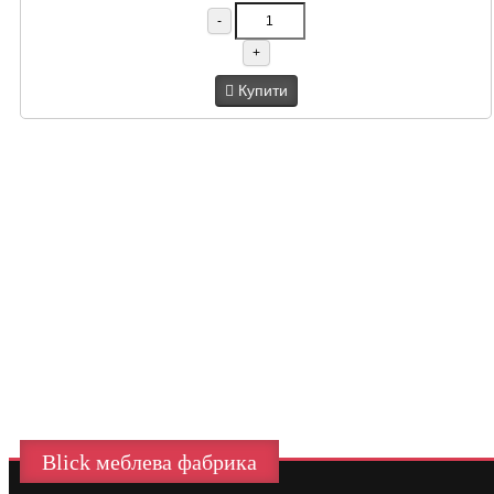
-
+
Купити
Blick меблева фабрика