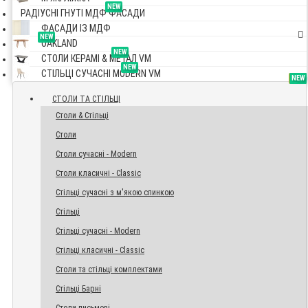
NEW
РАДІУСНІ ГНУТІ МДФ ФАСАДИ
ФАСАДИ ІЗ МДФ
NEW
OAKLAND
NEW
СТОЛИ КЕРАМІ & МЕТАЛ VM
NEW
СТІЛЬЦІ СУЧАСНІ MODERN VM
TOP
NEW
NEW
NEW
СТОЛИ ТА СТІЛЬЦІ
Столи & Стільці
Столи
Столи сучасні - Modern
Столи класичні - Classic
Стільці сучасні з м'якою спинкою
Стільці
Стільці сучасні - Modern
Стільці класичні - Classic
Столи та стільці комплектами
Стільці Барні