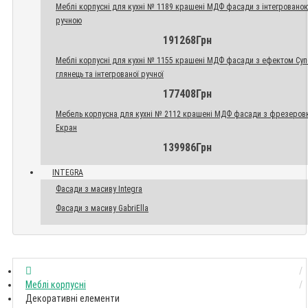
Меблі корпусні для кухні № 1189 крашені МДФ фасади з інтегровано
ручною
191268Грн
Меблі корпусні для кухні № 1155 крашені МДФ фасади з ефектом Су
глянець та інтегрованої ручної
177408Грн
Мебель корпусна для кухні № 2112 крашені МДФ фасади з фрезеров
Екран
139986Грн
INTEGRA
Фасади з масиву Integra
Фасади з масиву GabriElla
Меблі корпусні
Декоративні елементи