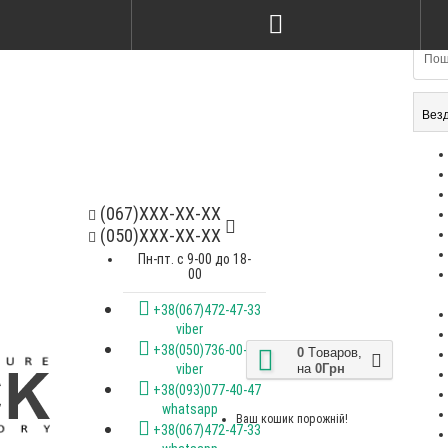
Вез
(067)XXX-XX-XX
(050)XXX-XX-XX
Пн-пт. с 9-00 до 18-
00
+38(067)472-47-33
viber
+38(050)736-00-07
0
Tоваров,
на
0Грн
viber
+38(093)077-40-47
whatsapp
Ваш кошик порожній!
+38(067)472-47-33