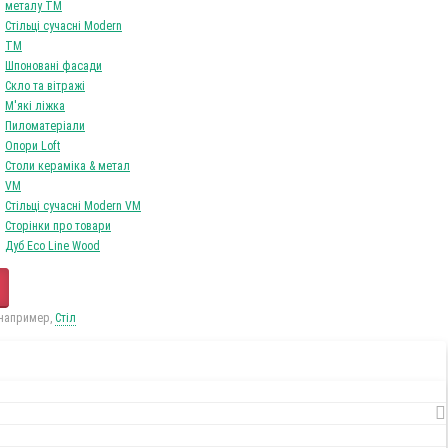
металу TM
Стільці сучасні Modern
TM
Шпоновані фасади
Скло та вітражі
М'які ліжка
Пиломатеріали
Опори Loft
Столи кераміка & метал
VM
Стільці сучасні Modern VM
Сторінки про товари
Дуб Eco Line Wood
 например,
Стіл