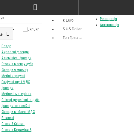
Грн
Мова
Особистий кабінет
Валюта
Реєстрація
€ Euro
Ru
Авторизація
$ US Dollar
Ukr
де
Грн Гривна
Везде
Акрилові фасади
Алюмінієві фасади
Столи з масиву дуба
Фасади з масиву
Меблі корпусні
Радіусні гнуті МДФ
фасади
Меблеві матеріали
Стільці дерев'яні із дуба
фасади жалюзійні
Фасади меблеві МДФ
Вітальні
Столи & Стільці
Столи з Кераміки &