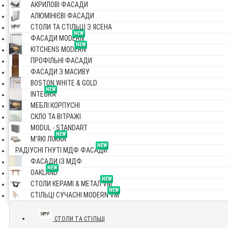
АКРИЛОВІ ФАСАДИ
АЛЮМІНІЄВІ ФАСАДИ
СТОЛИ ТА СТІЛЬЦІ З ЯСЕНА
NEW
ФАСАДИ MODERN
NEW
KITCHENS MODERN
ПРОФІЛЬНІ ФАСАДИ
ФАСАДИ З МАСИВУ
BOSTON WHITE & GOLD
NEW
INTEGRA
МЕБЛІ КОРПУСНІ
СКЛО ТА ВІТРАЖІ
MODUL - STANDART
NEW
М'ЯКІ ЛІЖКА
NEW
РАДІУСНІ ГНУТІ МДФ ФАСАДИ
ФАСАДИ ІЗ МДФ
NEW
OAKLAND
NEW
СТОЛИ КЕРАМІ & МЕТАЛ VM
NEW
СТІЛЬЦІ СУЧАСНІ MODERN VM
СТОЛИ ТА СТІЛЬЦІ