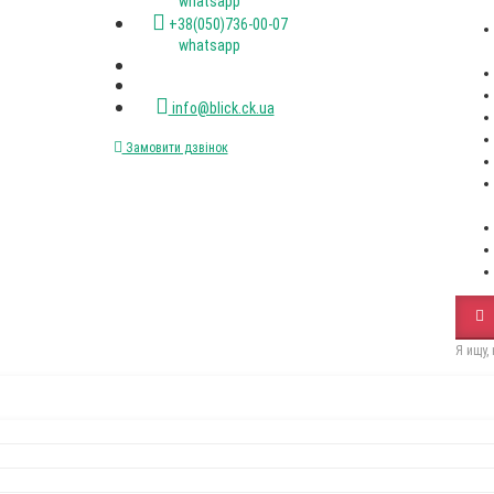
whatsapp
+38(050)736-00-07
whatsapp
info@blick.ck.ua
Замовити дзвінок
Я ищу,