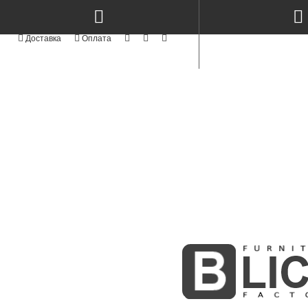
КАТЕГОРІЇ
NEW
СТОЛИ КЕРАМІКА & МЕТАЛ TM
TOP
СТОЛИ ТА СТІЛЬЦІ
NEW
СТІЛЬЦІ СУЧАСНІ MODERN TM
АКРИЛОВІ ФАСАДИ
АЛЮМІНІЄВІ ФАСАДИ
СТОЛИ ТА СТІЛЬЦІ З ЯСЕНА
NEW
ФАСАДИ MODERN
NEW
KITCHENS MODERN
ПРОФІЛЬНІ ФАСАДИ
ФАСАДИ З МАСИВУ
BOSTON WHITE & GOLD
NEW
INTEGRA
МЕБЛІ КОРПУСНІ
СКЛО ТА ВІТРАЖІ
MODUL - STANDART
NEW
М'ЯКІ ЛІЖКА
NEW
РАДІУСНІ ГНУТІ МДФ ФАСАДИ
ФАСАДИ ІЗ МДФ
NEW