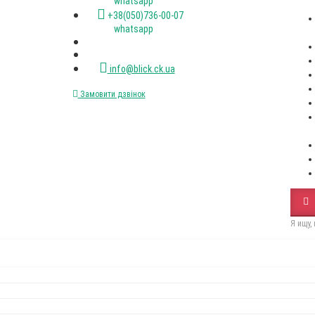
(067)XXX-XX-XX
(050)XXX-XX-XX
Стіл RoundNew 110(160)
Стілець Dall
розкладний ясен лак венге
black
Пн-пт. с 9-00 до 18-00
12650Грн
2500Грн
+38(067)472-47-33 viber
+38(050)736-00-07 viber
+38(093)077-40-47 whatsapp
+38(067)472-47-33 whatsapp
+38(050)736-00-07 whatsapp
info@blick.ck.ua