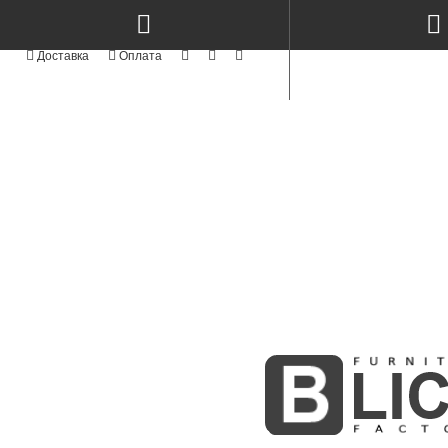
КАТЕГОРІЇ
NEW
СТОЛИ КЕРАМІКА & МЕТАЛ TM
TOP
СТОЛИ ТА СТІЛЬЦІ
NEW
СТІЛЬЦІ СУЧАСНІ MODERN TM
АКРИЛОВІ ФАСАДИ
АЛЮМІНІЄВІ ФАСАДИ
СТОЛИ ТА СТІЛЬЦІ З ЯСЕНА
NEW
ФАСАДИ MODERN
NEW
KITCHENS MODERN
ПРОФІЛЬНІ ФАСАДИ
ФАСАДИ З МАСИВУ
BOSTON WHITE & GOLD
NEW
INTEGRA
МЕБЛІ КОРПУСНІ
СКЛО ТА ВІТРАЖІ
MODUL - STANDART
NEW
М'ЯКІ ЛІЖКА
NEW
РАДІУСНІ ГНУТІ МДФ ФАСАДИ
ФАСАДИ ІЗ МДФ
NEW