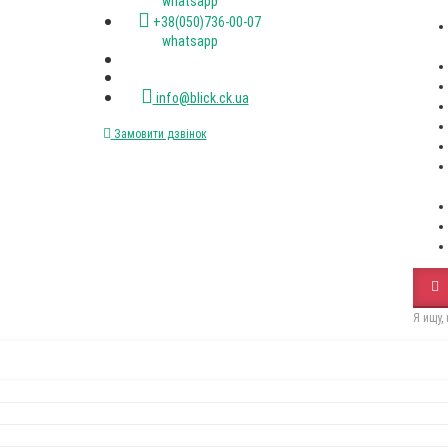
(067)XXX-XX-XX
(050)XXX-XX-XX
Стіл RoundNew 110(160)
Стілець Dall
розкладний ясен лак венге
black
Пн-пт. с 9-00 до 18-00
12650Грн
2500Грн
+38(067)472-47-33 viber
+38(050)736-00-07 viber
+38(093)077-40-47 whatsapp
+38(067)472-47-33 whatsapp
+38(050)736-00-07 whatsapp
info@blick.ck.ua