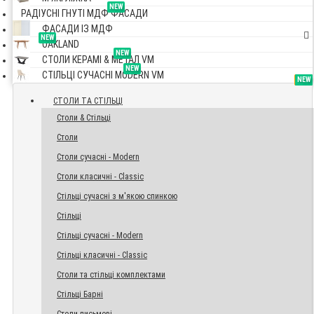
NEW
РАДІУСНІ ГНУТІ МДФ ФАСАДИ
ФАСАДИ ІЗ МДФ
NEW
OAKLAND
NEW
СТОЛИ КЕРАМІ & МЕТАЛ VM
NEW
СТІЛЬЦІ СУЧАСНІ MODERN VM
TOP
NEW
NEW
NEW
СТОЛИ ТА СТІЛЬЦІ
Столи & Стільці
Столи
Столи сучасні - Modern
Столи класичні - Classic
Стільці сучасні з м'якою спинкою
Стільці
Стільці сучасні - Modern
Стільці класичні - Classic
Столи та стільці комплектами
Стільці Барні