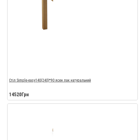
Стіл Simple-easy140(240)*90 ясен лак натуральний
14520Грн