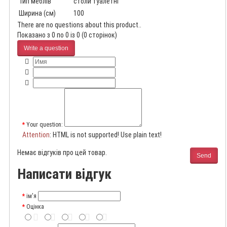
Тип меблів
столи туалетні
Ширина (см)
100
There are no questions about this product..
Показано з 0 по 0 із 0 (0 сторінок)
Write a question
Your question:
Attention
: HTML is not supported! Use plain text!
Немає відгуків про цей товар.
Send
Написати відгук
ім'я
Оцінка