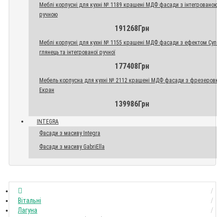
Меблі корпусні для кухні № 1189 крашені МДФ фасади з інтегровано
ручною
191268Грн
Меблі корпусні для кухні № 1155 крашені МДФ фасади з ефектом Су
глянець та інтегрованої ручної
177408Грн
Мебель корпусна для кухні № 2112 крашені МДФ фасади з фрезеров
Екран
139986Грн
INTEGRA
Фасади з масиву Integra
Фасади з масиву GabriElla
Вітальні
Лагуна