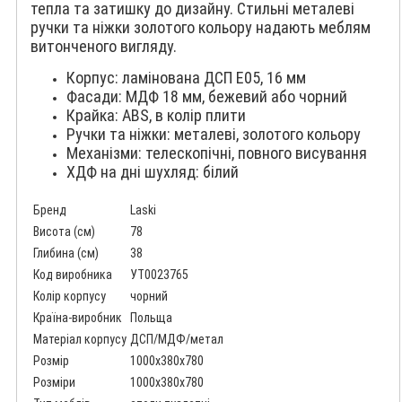
тепла та затишку до дизайну. Стильні металеві
ручки та ніжки золотого кольору надають меблям
витонченого вигляду.
Корпус: ламінована ДСП E05, 16 мм
Фасади: МДФ 18 мм, бежевий або чорний
Крайка: ABS, в колір плити
Ручки та ніжки: металеві, золотого кольору
Механізми: телескопічні, повного висування
ХДФ на дні шухляд: білий
Бренд
Laski
Висота (см)
78
Глибина (см)
38
Код виробника
УТ0023765
Колір корпусу
чорний
Країна-виробник
Польща
Матеріал корпусу
ДСП/МДФ/метал
Розмір
1000x380x780
Розміри
1000x380x780