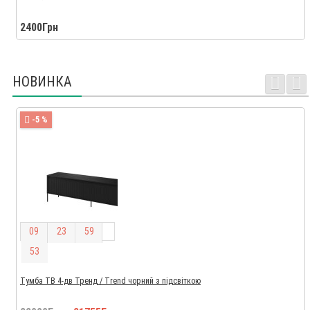
2400Грн
НОВИНКА
-5 %
0
9
2
3
5
9
5
2
Тумба ТВ 4-дв Тренд / Trend чорний з підсвіткою