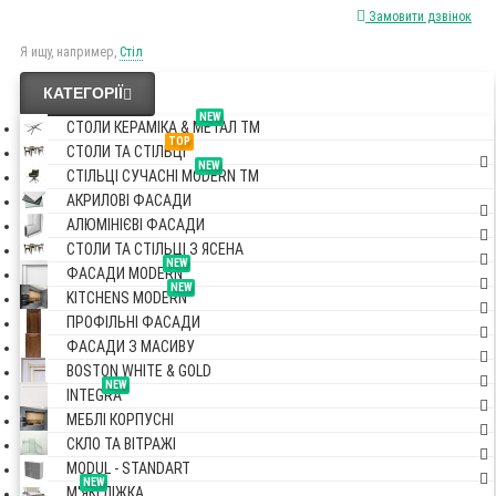
Замовити дзвінок
Я ищу, например,
Стіл
КАТЕГОРІЇ
NEW
СТОЛИ КЕРАМІКА & МЕТАЛ TM
TOP
СТОЛИ ТА СТІЛЬЦІ
NEW
СТІЛЬЦІ СУЧАСНІ MODERN TM
АКРИЛОВІ ФАСАДИ
АЛЮМІНІЄВІ ФАСАДИ
СТОЛИ ТА СТІЛЬЦІ З ЯСЕНА
NEW
ФАСАДИ MODERN
NEW
KITCHENS MODERN
ПРОФІЛЬНІ ФАСАДИ
ФАСАДИ З МАСИВУ
BOSTON WHITE & GOLD
NEW
INTEGRA
МЕБЛІ КОРПУСНІ
СКЛО ТА ВІТРАЖІ
MODUL - STANDART
NEW
М'ЯКІ ЛІЖКА