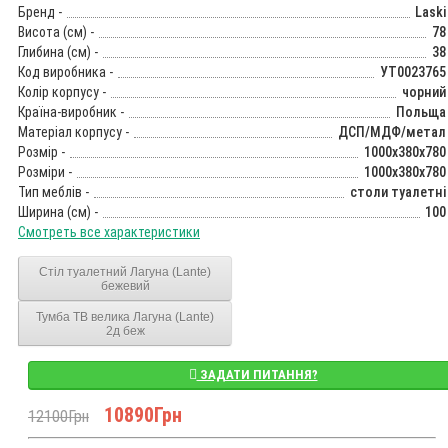
Бренд -
Laski
Висота (см) -
78
Глибина (см) -
38
Код виробника -
УТ0023765
Колір корпусу -
чорний
Країна-виробник -
Польща
Матеріал корпусу -
ДСП/МДФ/метал
Розмір -
1000x380x780
Розміри -
1000x380x780
Тип меблів -
столи туалетні
Ширина (см) -
100
Смотреть все характеристики
Стіл туалетний Лагуна (Lante)
бежевий
Тумба ТВ велика Лагуна (Lante)
2д беж
ЗАДАТИ ПИТАННЯ?
10890Грн
12100Грн