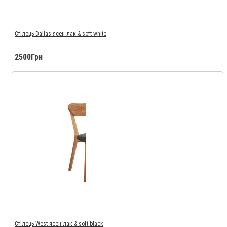
Стілець Dallas ясен лак & soft white
2500Грн
Стілець West ясен лак & soft black