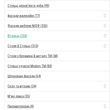
Стільці дерев'яні із дуба (49)
фасади жалюзійні (77)
Фасади меблеві МДФ (336)
Вітальні (258)
Столи & Стільці (310)
Столи з Кераміки & металу TM (48)
Стільці сучасні Modern TM (88)
Шпоновані фасади (64)
Скло та вітражі (34)
М'які ліжка (35)
Пиломатеріали (8)