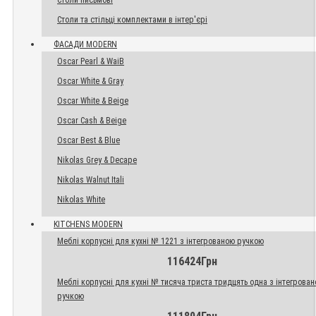
Столи письмові
Столи та стільці комплектами в інтер'єрі
ФАСАДИ MODERN
Oscar Pearl & WaiB
Oscar White & Gray
Oscar White & Beige
Oscar Cash & Beige
Oscar Best & Blue
Nikolas Grey & Decape
Nikolas Walnut Itali
Nikolas White
KITCHENS MODERN
Меблі корпусні для кухні № 1221 з інтегрованою ручкою
116424Грн
Меблі корпусні для кухні № тисяча триста тридцять одна з інтегрова
ручкою