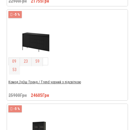
22900Грн
21755Грн
-5 %
0
9
2
3
5
9
5
2
Комод 2д3ш Тренд / Trend чорний з підсвіткою
25900Грн
24605Грн
-5 %