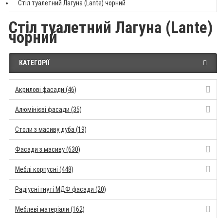
Стіл туалетний Лагуна (Lante) чорний
Стіл туалетний Лагуна (Lante)
чорний
КАТЕГОРІЇ
Акрилові фасади (46)
Алюмінієві фасади (35)
Столи з масиву дуба (19)
Фасади з масиву (630)
Меблі корпусні (448)
Радіусні гнуті МДФ фасади (20)
Меблеві матеріали (162)