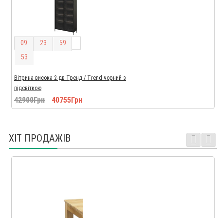
0
9
2
3
5
9
5
2
Вітрина висока 2-дв Тренд / Trend чорний з
підсвіткою
42900Грн
40755Грн
ХІТ ПРОДАЖІВ