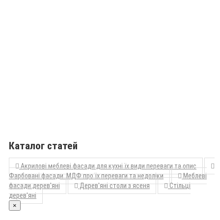
Каталог статей
Акрилові меблеві фасади для кухні їх види переваги та опис
Фарбовані фасади МДФ про їх переваги та недоліки
Меблеві
фасади дерев'яні
Дерев'яні столи з ясеня
Стільці
дерев'яні
×