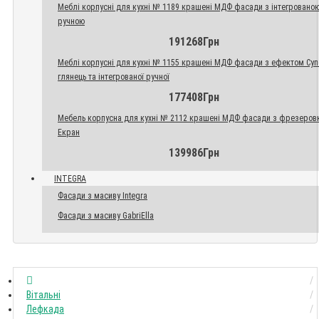
Меблі корпусні для кухні № 1189 крашені МДФ фасади з інтегровано
ручною
191268Грн
Меблі корпусні для кухні № 1155 крашені МДФ фасади з ефектом Су
глянець та інтегрованої ручної
177408Грн
Мебель корпусна для кухні № 2112 крашені МДФ фасади з фрезеров
Екран
139986Грн
INTEGRA
Фасади з масиву Integra
Фасади з масиву GabriElla
Вітальні
Лефкада