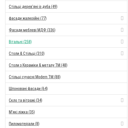
Стільці дерев'яні із дуба (49)
фасади жалюзійні (77)
Фасади меблеві МДФ (336)
Вітальні (258)
Столи & Стільці (310)
Столи з Кераміки & металу TM (48)
Стільці сучасні Modern TM (88)
Шпоновані фасади (64)
Скло та вітражі (34)
М'які ліжка (35)
Пиломатеріали (8)