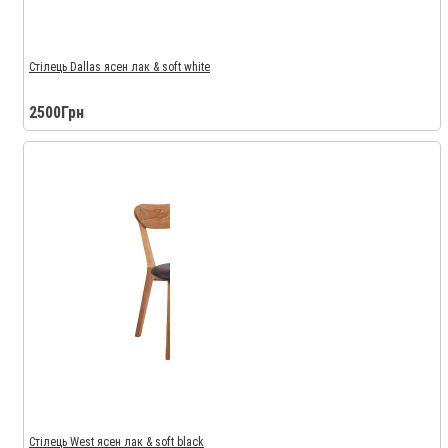
Стілець Dallas ясен лак & soft white
2500Грн
Стілець West ясен лак & soft black