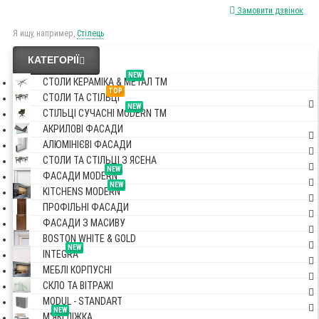
Замовити дзвінок
Я ищу, например,
Стілець
КАТЕГОРІЇ
NEW
СТОЛИ КЕРАМІКА & МЕТАЛ TM
TOP
СТОЛИ ТА СТІЛЬЦІ
NEW
СТІЛЬЦІ СУЧАСНІ MODERN TM
АКРИЛОВІ ФАСАДИ
АЛЮМІНІЄВІ ФАСАДИ
СТОЛИ ТА СТІЛЬЦІ З ЯСЕНА
NEW
ФАСАДИ MODERN
NEW
KITCHENS MODERN
ПРОФІЛЬНІ ФАСАДИ
ФАСАДИ З МАСИВУ
BOSTON WHITE & GOLD
NEW
INTEGRA
МЕБЛІ КОРПУСНІ
СКЛО ТА ВІТРАЖІ
MODUL - STANDART
NEW
М'ЯКІ ЛІЖКА