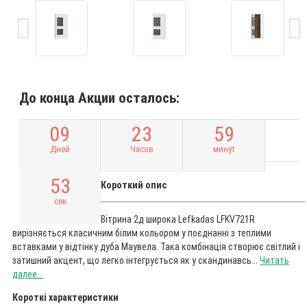
До конца Акции осталось:
0
9
2
3
5
9
Дней
Часов
минут
5
2
Короткий опис
сек
Вітрина 2д широка Lefkadas LFKV721R
вирізняється класичним білим кольором у поєднанні з теплими
вставками у відтінку дуба Маувела. Така комбінація створює світлий і
затишний акцент, що легко інтегрується як у скандинавсь...
Читать
далее...
Короткі характеристики