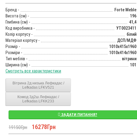
Бренд -
Forte Meble
Висота (см) -
196
Глибина (см) -
41,4
Код виробника -
УТ0023411
Колір корпусу -
білий
Матеріал корпусу -
ДСП/МДФ
Розмір -
1010x415x1960
Розміри -
1010x414x1960
Тип меблів -
вітрини
Ширина (см) -
101
Смотреть все характеристики
Вітрина 2д низька Лефкадас /
Lefkadas LFKV521
Комод 3д2ш Лефкадас /
Lefkadas LFKK233
ЗАДАТИ ПИТАННЯ?
16278Грн
19150Грн