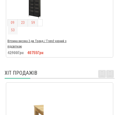
0
9
2
3
5
9
5
2
Вітрина висока 2-дв Тренд / Trend чорний з
підсвіткою
42900Грн
40755Грн
ХІТ ПРОДАЖІВ