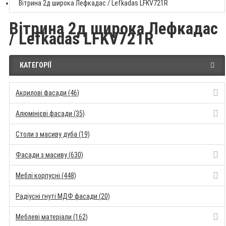
Вітрина 2д широка Лефкадас / Lefkadas LFKV721R
Вітрина 2д широка Лефкадас
/ Lefkadas LFKV721R
КАТЕГОРІЇ
Акрилові фасади (46)
Алюмінієві фасади (35)
Столи з масиву дуба (19)
Фасади з масиву (630)
Меблі корпусні (448)
Радіусні гнуті МДФ фасади (20)
Меблеві матеріали (162)