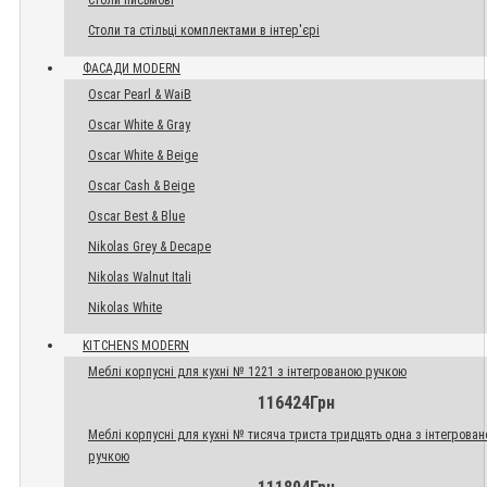
Столи письмові
Столи та стільці комплектами в інтер'єрі
ФАСАДИ MODERN
Oscar Pearl & WaiB
Oscar White & Gray
Oscar White & Beige
Oscar Cash & Beige
Oscar Best & Blue
Nikolas Grey & Decape
Nikolas Walnut Itali
Nikolas White
KITCHENS MODERN
Меблі корпусні для кухні № 1221 з інтегрованою ручкою
116424Грн
Меблі корпусні для кухні № тисяча триста тридцять одна з інтегрова
ручкою