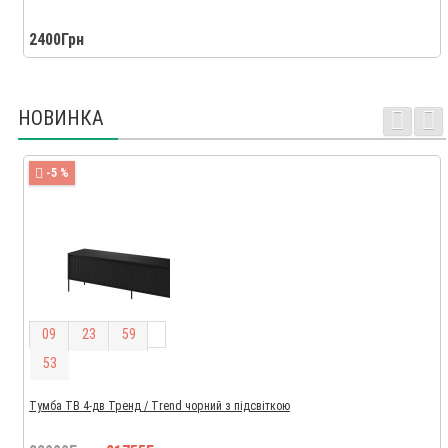
2400Грн
НОВИНКА
-5 %
0
9
2
3
5
9
5
2
Тумба ТВ 4-дв Тренд / Trend чорний з підсвіткою