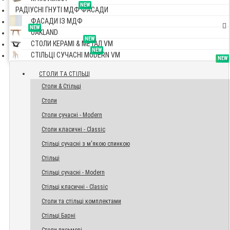
NEW
РАДІУСНІ ГНУТІ МДФ ФАСАДИ
ФАСАДИ ІЗ МДФ
NEW
OAKLAND
NEW
СТОЛИ КЕРАМІ & МЕТАЛ VM
NEW
СТІЛЬЦІ СУЧАСНІ MODERN VM
TOP
NEW
NEW
NEW
СТОЛИ ТА СТІЛЬЦІ
Столи & Стільці
Столи
Столи сучасні - Modern
Столи класичні - Classic
Стільці сучасні з м'якою спинкою
Стільці
Стільці сучасні - Modern
Стільці класичні - Classic
Столи та стільці комплектами
Стільці Барні