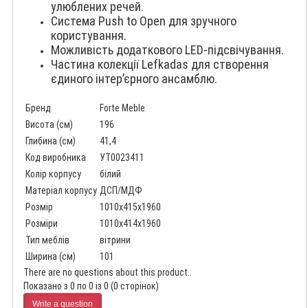
улюблених речей.
Система Push to Open для зручного
користування.
Можливість додаткового LED-підсвічування.
Частина колекції Lefkadas для створення
єдиного інтер’єрного ансамблю.
Бренд
Forte Meble
Висота (см)
196
Глибина (см)
41,4
Код виробника
УТ0023411
Колір корпусу
білий
Матеріал корпусу
ДСП/МДФ
Розмір
1010x415x1960
Розміри
1010x414x1960
Тип меблів
вітрини
Ширина (см)
101
There are no questions about this product..
Показано з 0 по 0 із 0 (0 сторінок)
Write a question