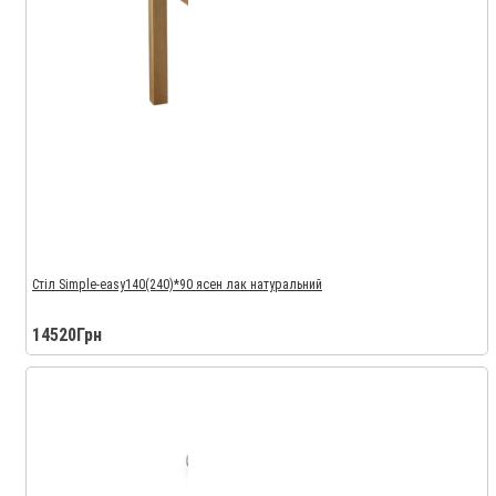
Стіл Simple-easy140(240)*90 ясен лак натуральний
14520Грн