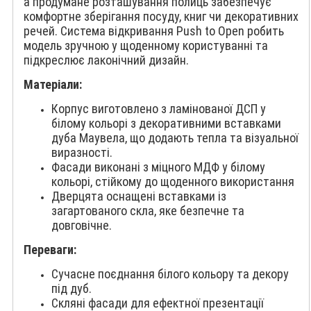
а продумане розташування полиць забезпечує
комфортне зберігання посуду, книг чи декоративних
речей. Система відкривання Push to Open робить
модель зручною у щоденному користуванні та
підкреслює лаконічний дизайн.
Матеріали:
Корпус виготовлено з ламінованої ДСП у
білому кольорі з декоративними вставками
дуба Маувела, що додають тепла та візуальної
виразності.
Фасади виконані з міцного МДФ у білому
кольорі, стійкому до щоденного використання
Дверцята оснащені вставками із
загартованого скла, яке безпечне та
довговічне.
Переваги:
Сучасне поєднання білого кольору та декору
під дуб.
Скляні фасади для ефектної презентації