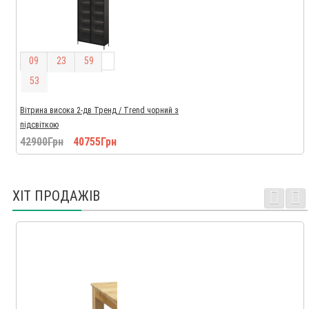
0
9
2
3
5
9
5
2
Вітрина висока 2-дв Тренд / Trend чорний з
підсвіткою
42900Грн
40755Грн
ХІТ ПРОДАЖІВ