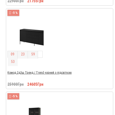
22900Грн
21755Грн
-5 %
0
9
2
3
5
9
5
2
Комод 2д3ш Тренд / Trend чорний з підсвіткою
25900Грн
24605Грн
-5 %