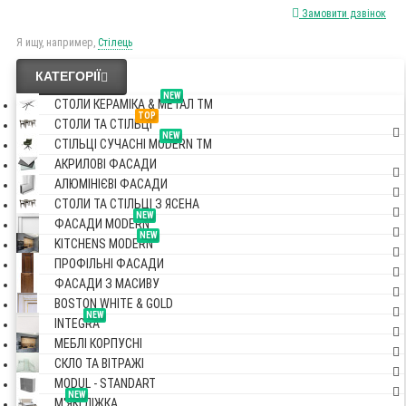
Замовити дзвінок
Я ищу, например,
Стілець
КАТЕГОРІЇ
NEW
СТОЛИ КЕРАМІКА & МЕТАЛ TM
TOP
СТОЛИ ТА СТІЛЬЦІ
NEW
СТІЛЬЦІ СУЧАСНІ MODERN TM
АКРИЛОВІ ФАСАДИ
АЛЮМІНІЄВІ ФАСАДИ
СТОЛИ ТА СТІЛЬЦІ З ЯСЕНА
NEW
ФАСАДИ MODERN
NEW
KITCHENS MODERN
ПРОФІЛЬНІ ФАСАДИ
ФАСАДИ З МАСИВУ
BOSTON WHITE & GOLD
NEW
INTEGRA
МЕБЛІ КОРПУСНІ
СКЛО ТА ВІТРАЖІ
MODUL - STANDART
NEW
М'ЯКІ ЛІЖКА