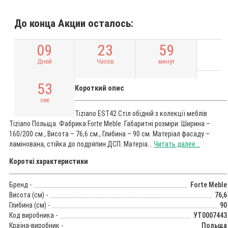
До конца Акции осталось:
0
9
2
3
5
9
Дней
Часов
минут
5
2
Короткий опис
сек
Tiziano EST42 Стіл обідній з колекції меблів
Tiziano Польща. Фабрика Forte Meble. Габаритні розміри: Ширина –
160/200 см., Висота – 76,6 см., Глибина – 90 см. Матеріал фасаду –
ламінована, стійка до подряпин ДСП. Матеріа...
Читать далее...
Короткі характеристики
Бренд -
Forte Meble
Висота (см) -
76,6
Глибина (см) -
90
Код виробника -
УТ0007443
Країна-виробник -
Польща