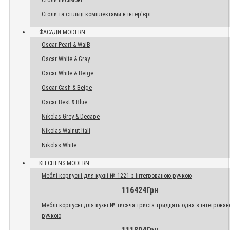
Столи письмові
Столи та стільці комплектами в інтер'єрі
ФАСАДИ MODERN
Oscar Pearl & WaiB
Oscar White & Gray
Oscar White & Beige
Oscar Cash & Beige
Oscar Best & Blue
Nikolas Grey & Decape
Nikolas Walnut Itali
Nikolas White
KITCHENS MODERN
Меблі корпусні для кухні № 1221 з інтегрованою ручкою
116424Грн
Меблі корпусні для кухні № тисяча триста тридцять одна з інтегрова
ручкою