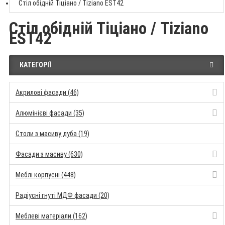
Стіл обідній Тіціано / Tiziano EST42
Стіл обідній Тіціано / Tiziano
EST42
КАТЕГОРІЇ
Акрилові фасади (46)
Алюмінієві фасади (35)
Столи з масиву дуба (19)
Фасади з масиву (630)
Меблі корпусні (448)
Радіусні гнуті МДФ фасади (20)
Меблеві матеріали (162)