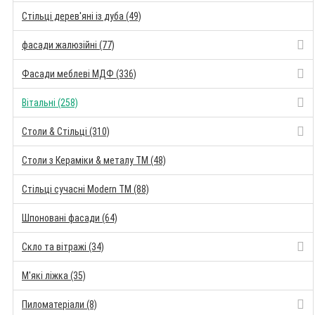
Стільці дерев'яні із дуба (49)
фасади жалюзійні (77)
Фасади меблеві МДФ (336)
Вітальні (258)
Столи & Стільці (310)
Столи з Кераміки & металу TM (48)
Стільці сучасні Modern TM (88)
Шпоновані фасади (64)
Скло та вітражі (34)
М'які ліжка (35)
Пиломатеріали (8)