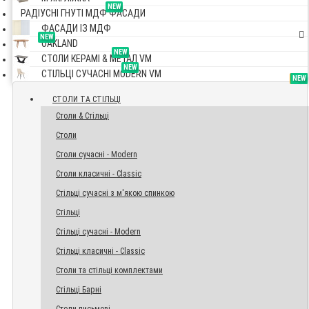
NEW
РАДІУСНІ ГНУТІ МДФ ФАСАДИ
ФАСАДИ ІЗ МДФ
NEW
OAKLAND
NEW
СТОЛИ КЕРАМІ & МЕТАЛ VM
NEW
СТІЛЬЦІ СУЧАСНІ MODERN VM
TOP
NEW
NEW
NEW
СТОЛИ ТА СТІЛЬЦІ
Столи & Стільці
Столи
Столи сучасні - Modern
Столи класичні - Classic
Стільці сучасні з м'якою спинкою
Стільці
Стільці сучасні - Modern
Стільці класичні - Classic
Столи та стільці комплектами
Стільці Барні