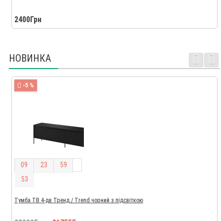
2400Грн
НОВИНКА
-5 %
0
9
2
3
5
9
5
2
Тумба ТВ 4-дв Тренд / Trend чорний з підсвіткою