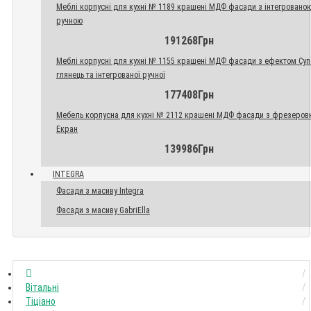
Меблі корпусні для кухні № 1189 крашені МДФ фасади з інтегровано
ручною
191268Грн
Меблі корпусні для кухні № 1155 крашені МДФ фасади з ефектом Су
глянець та інтегрованої ручної
177408Грн
Мебель корпусна для кухні № 2112 крашені МДФ фасади з фрезеров
Екран
139986Грн
INTEGRA
Фасади з масиву Integra
Фасади з масиву GabriElla
Вітальні
Тіціано