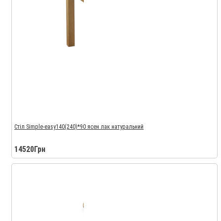
Стіл Simple-easy140(240)*90 ясен лак натуральний
14520Грн