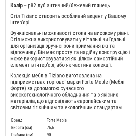
Колір
– p82 дуб античний/бежевий глянець.
Стіл Tiziano створить особливий акцент у Вашому
інтер’єрі.
Функціональні можливості стола на високому рівні.
Стіл можна використовувати у вітальні чи їдальні
для організації зручної зони приймання їжі та
відпочинку. Він має просту та надійну конструкцію і
може використовуватися як цілком самостійний
елемент в інтер’єрі, або як частина колекції.
Колекція меблів Tiziano виготовлена на
підприємствах торгової марки Forte Meble (Меблі
Форте) за допомогою сучасного
високотехнологічного обладнання та з якісних
матеріалів, що відповідають європейським та
світовим гігієнічним та екологічним стандартам.
Бренд
Forte Meble
Висота (см)
76,6
Глибина (см)
90