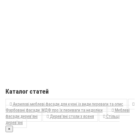
Каталог статей
Акрилові меблеві фасади для кухні їх види переваги та опис
Фарбовані фасади МДФ про їх переваги та недоліки
Меблеві
фасади дерев'яні
Дерев'яні столи з ясеня
Стільці
дерев'яні
×