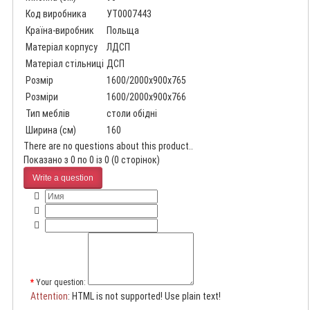
Код виробника
УТ0007443
Країна-виробник
Польща
Матеріал корпусу
ЛДСП
Матеріал стільниці
ДСП
Розмір
1600/2000x900x765
Розміри
1600/2000x900x766
Тип меблів
столи обідні
Ширина (см)
160
There are no questions about this product..
Показано з 0 по 0 із 0 (0 сторінок)
Write a question
Your question:
Attention
: HTML is not supported! Use plain text!