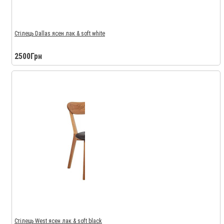
Стілець Dallas ясен лак & soft white
2500Грн
Стілець West ясен лак & soft black