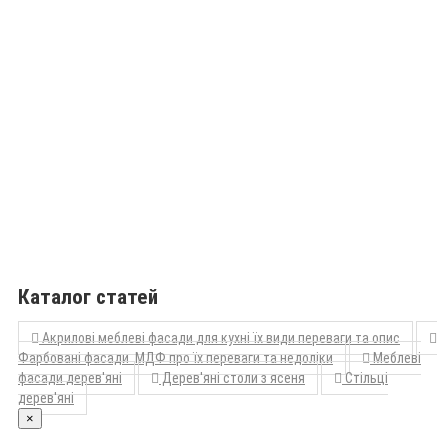
Каталог статей
Акрилові меблеві фасади для кухні їх види переваги та опис
Фарбовані фасади МДФ про їх переваги та недоліки
Меблеві
фасади дерев'яні
Дерев'яні столи з ясеня
Стільці
дерев'яні
×