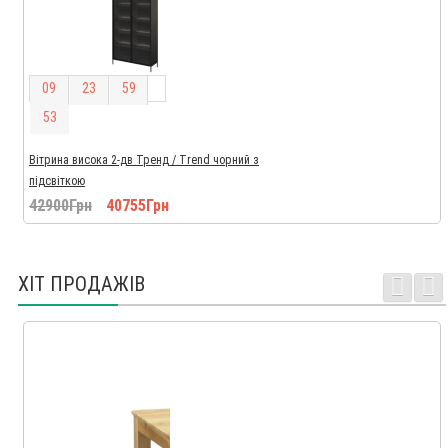
0
9
2
3
5
9
5
2
Вітрина висока 2-дв Тренд / Trend чорний з
підсвіткою
42900Грн
40755Грн
ХІТ ПРОДАЖІВ