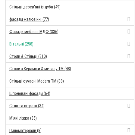
Стільці дерев'яні із дуба (49)
фасади жалюзійні (77)
Фасади меблеві МДФ (336)
Вітальні (258)
Столи & Стільці (310)
Столи з Кераміки & металу TM (48)
Стільці сучасні Modern TM (88)
Шпоновані фасади (64)
Скло та вітражі (34)
М'які ліжка (35)
Пиломатеріали (8)