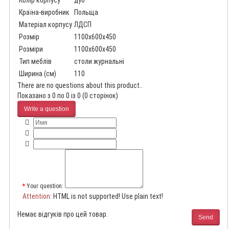
Колір корпусу
дуб
Країна-виробник
Польща
Матеріал корпусу
ЛДСП
Розмір
1100x600x450
Розміри
1100x600x450
Тип меблів
столи журнальні
Ширина (см)
110
There are no questions about this product..
Показано з 0 по 0 із 0 (0 сторінок)
Write a question
Your question:
Attention
: HTML is not supported! Use plain text!
Немає відгуків про цей товар.
Send