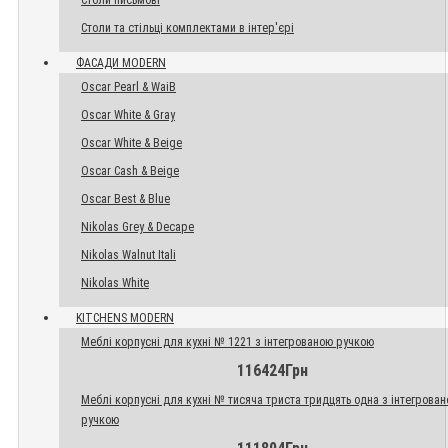
Столи письмові
Столи та стільці комплектами в інтер'єрі
ФАСАДИ MODERN
Oscar Pearl & WaiB
Oscar White & Gray
Oscar White & Beige
Oscar Cash & Beige
Oscar Best & Blue
Nikolas Grey & Decape
Nikolas Walnut Itali
Nikolas White
KITCHENS MODERN
Меблі корпусні для кухні № 1221 з інтегрованою ручкою
116424Грн
Меблі корпусні для кухні № тисяча триста тридцять одна з інтегрова
ручкою