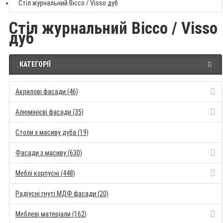
Стіл журнальний Віссо / Visso дуб
Стіл журнальний Віссо / Visso
дуб
КАТЕГОРІЇ
Акрилові фасади (46)
Алюмінієві фасади (35)
Столи з масиву дуба (19)
Фасади з масиву (630)
Меблі корпусні (448)
Радіусні гнуті МДФ фасади (20)
Меблеві матеріали (162)