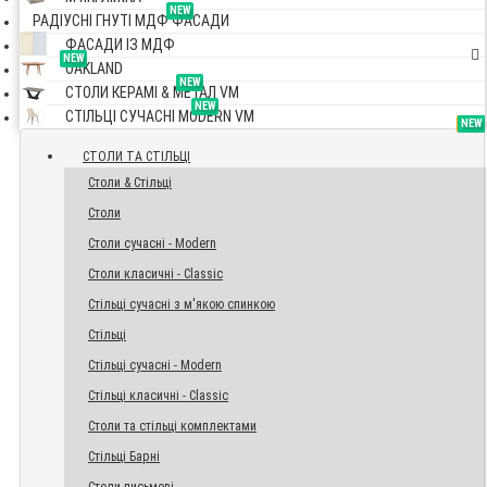
NEW
РАДІУСНІ ГНУТІ МДФ ФАСАДИ
ФАСАДИ ІЗ МДФ
NEW
OAKLAND
NEW
СТОЛИ КЕРАМІ & МЕТАЛ VM
NEW
СТІЛЬЦІ СУЧАСНІ MODERN VM
TOP
NEW
NEW
NEW
СТОЛИ ТА СТІЛЬЦІ
Столи & Стільці
Столи
Столи сучасні - Modern
Столи класичні - Classic
Стільці сучасні з м'якою спинкою
Стільці
Стільці сучасні - Modern
Стільці класичні - Classic
Столи та стільці комплектами
Стільці Барні