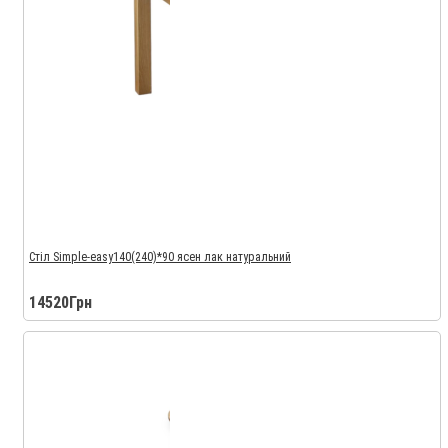
Стіл Simple-easy140(240)*90 ясен лак натуральний
14520Грн