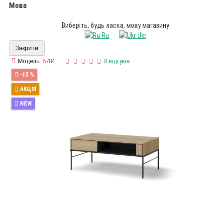
Мова
Виберіть, будь ласка, мову магазину
Ru
Ukr
Закрити
Модель:
5784
0 відгуків
-15 %
АКЦІЯ
NEW