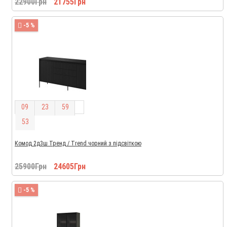
22900Грн
21755Грн
-5 %
0
9
2
3
5
9
5
2
Комод 2д3ш Тренд / Trend чорний з підсвіткою
25900Грн
24605Грн
-5 %