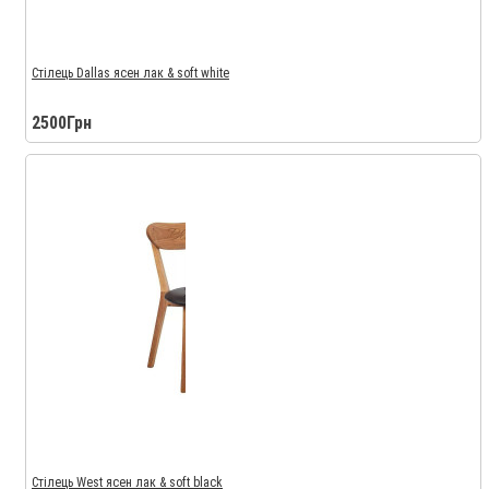
Стілець Dallas ясен лак & soft white
2500Грн
Стілець West ясен лак & soft black