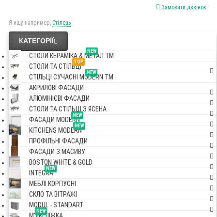
Замовити дзвінок
Я ищу, например,
Стілець
КАТЕГОРІЇ
NEW
СТОЛИ КЕРАМІКА & МЕТАЛ TM
TOP
СТОЛИ ТА СТІЛЬЦІ
NEW
СТІЛЬЦІ СУЧАСНІ MODERN TM
АКРИЛОВІ ФАСАДИ
АЛЮМІНІЄВІ ФАСАДИ
СТОЛИ ТА СТІЛЬЦІ З ЯСЕНА
NEW
ФАСАДИ MODERN
NEW
KITCHENS MODERN
ПРОФІЛЬНІ ФАСАДИ
ФАСАДИ З МАСИВУ
BOSTON WHITE & GOLD
NEW
INTEGRA
МЕБЛІ КОРПУСНІ
СКЛО ТА ВІТРАЖІ
MODUL - STANDART
NEW
М'ЯКІ ЛІЖКА