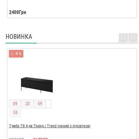
2400Грн
НОВИНКА
-5 %
0
9
2
3
5
9
5
2
Тумба ТВ 4-дв Тренд / Trend чорний з підсвіткою