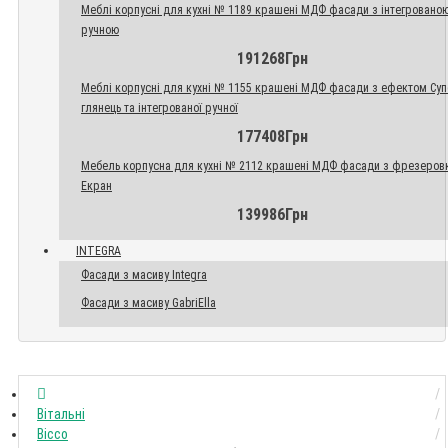
Меблі корпусні для кухні № 1189 крашені МДФ фасади з інтегровано
ручною
191268Грн
Меблі корпусні для кухні № 1155 крашені МДФ фасади з ефектом Су
глянець та інтегрованої ручної
177408Грн
Мебель корпусна для кухні № 2112 крашені МДФ фасади з фрезеров
Екран
139986Грн
INTEGRA
Фасади з масиву Integra
Фасади з масиву GabriElla
Вітальні
Віссо