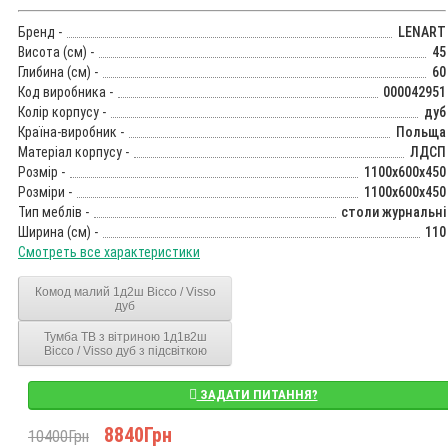
Бренд -
LENART
Висота (см) -
45
Глибина (см) -
60
Код виробника -
000042951
Колір корпусу -
дуб
Країна-виробник -
Польща
Матеріал корпусу -
ЛДСП
Розмір -
1100x600x450
Розміри -
1100x600x450
Тип меблів -
столи журнальні
Ширина (см) -
110
Смотреть все характеристики
Комод малий 1д2ш Віссо / Visso
дуб
Тумба ТВ з вітриною 1д1в2ш
Віссо / Visso дуб з підсвіткою
ЗАДАТИ ПИТАННЯ?
8840Грн
10400Грн